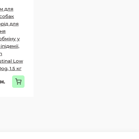
м для
собак
орід для
ня
обміну у
іпідемії,
n
stinal Low
og, 1.5 кг
н.