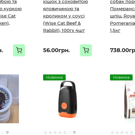
ибою та
кішок з соковитою
собак по
ю куркою
яловичиною та
Померанс
ise Cat
кроликом у соусі
шпіц, Roya
ken),
(Wise Cat Beef &
Pomerania
Rabbit), 100гх 4шт
1,5кг
н.
56.00грн.
738.00гр
Новинка
Новинка
0
0