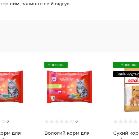
 першим, залиште свій відгук.
Новинка
Новинка
Закінчуєть
0
0
корм для
Вологий корм для
Сухий кор