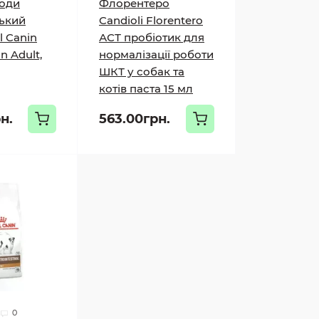
роди
Флорентеро
ький
Candioli Florentero
l Canin
АСТ пробіотик для
n Adult,
нормалізації роботи
ШКТ у собак та
котів паста 15 мл
н.
563.00грн.
0