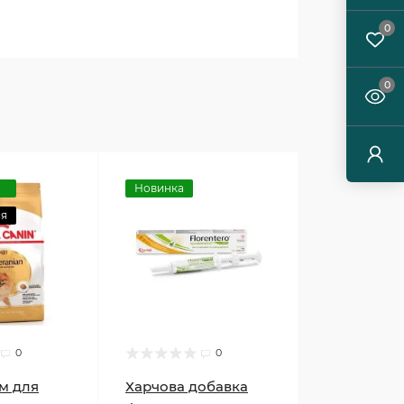
0
0
Новинка
ся
0
0
м для
Харчова добавка