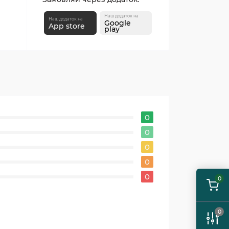
Наш додаток на
Наш додаток на
Google
App store
play
0
0
0
0
0
0
0