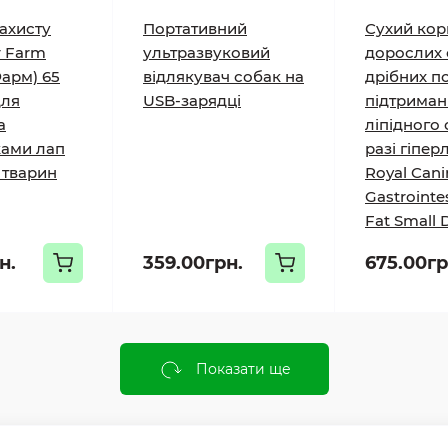
захисту
Портативний
Сухий кор
r Farm
ультразвуковий
дорослих 
арм) 65
відлякувач собак на
дрібних п
для
USB-зарядці
підтриман
а
ліпідного 
ами лап
разі гіперл
 тварин
Royal Cani
Gastrointe
Fat Small D
н.
359.00грн.
675.00гр
Показати ще