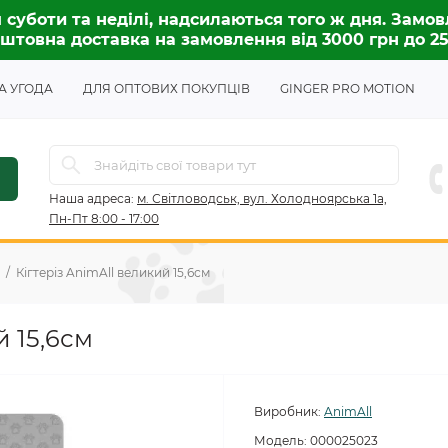
 суботи та неділі, надсилаються того ж дня. Замов
штовна доставка на замовлення від 3000 грн до 2
А УГОДА
ДЛЯ ОПТОВИХ ПОКУПЦІВ
GINGER PRO MOTION
Наша адреса:
м. Світловодськ, вул. Холодноярська 1а,
Пн-Пт 8:00 - 17:00
Кігтеріз AnimAll великий 15,6см
й 15,6см
Виробник:
AnimAll
Модель:
000025023