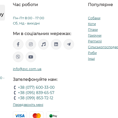
Час роботи
Популярне
ay
Пн-Пт 8:00 - 17:00
Собаки
Сб, Нд - вихідні
Коти
Птахи
Ми в соціальних мережах:
Гризуни
Рептилії
Сільськогосподар
Риби
Інші
info@zvc.com.ua
0 -
Зателефонуйте нам:
+38 (077) 600-33-00
+38 (095) 839-65-57
+38 (099) 853-72-12
Передзвоніть мені