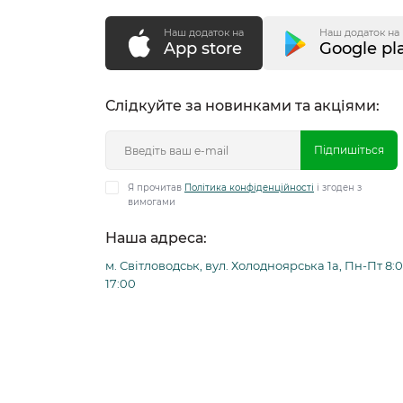
Наш додаток на
Наш додаток на
App store
Google pl
Слідкуйте за новинками та акціями:
Підпишіться
Я прочитав
Політика конфіденційності
і згоден з
вимогами
Наша адреса:
м. Світловодськ, вул. Холодноярська 1а, Пн-Пт 8:0
17:00