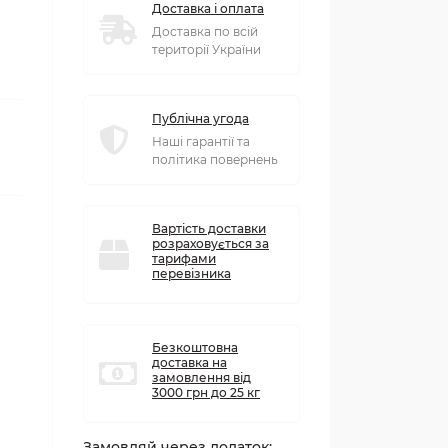
Доставка і оплата
Доставка по всій
території України
Публічна угода
Наші гарантії та
політика повернень
Вартість доставки
розраховується за
тарифами
перевізника
Безкоштовна
доставка на
замовлення від
3000 грн до 25 кг
Замовляй через додаток: