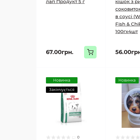
лап Продукт 5 г
кішок з р
соковито
в соусі (W
Fish & Chi
100гх4шт
67.00грн.
56.00гр
Новинка
Новинка
Закінчується
0