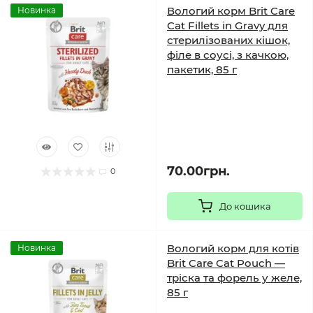
Вологий корм Brit Care
Новинка
Cat Fillets in Gravy для
стерилізованих кішок,
філе в соусі, з качкою,
пакетик, 85 г
70.00грн.
0
До кошика
Вологий корм для котів
Новинка
Brit Care Cat Pouch —
тріска та форель у желе,
85 г