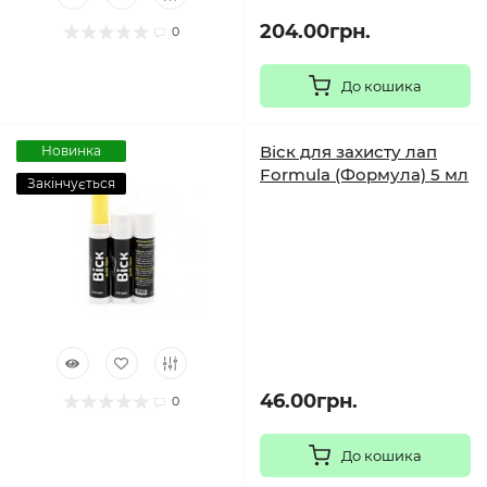
204.00грн.
0
До кошика
Віск для захисту лап
Новинка
Formula (Формула) 5 мл
Закінчується
46.00грн.
0
До кошика