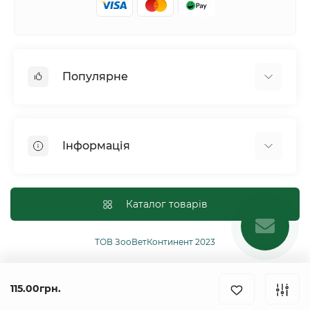
Популярне
Собаки
Коти
Інформація
Птахи
Гризуни
Для оптових покупців
Рептилії
Оплата і доставка
Каталог товарів
Сільськогосподарські тварини та птахи
Політика конфіденційності
Риби
Публічна угода
ТОВ ЗооВетКонтинент 2023
Інші
Повернення або обмін товарів
Ginger Pro Motion
115.00грн.
Контакти