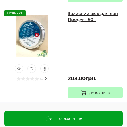
Захисний віск для лап
Новинка
Продукт 50 г
203.00грн.
0
До кошика
Показати ще