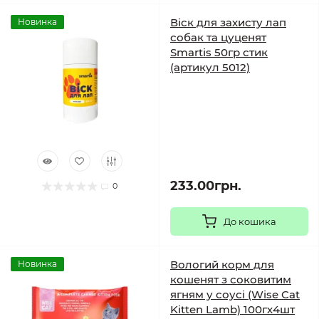
Віск для захисту лап
Новинка
собак та цуценят
Smartis 50гр стик
(артикул 5012)
233.00грн.
0
До кошика
Вологий корм для
Новинка
кошенят з соковитим
ягням у соусі (Wise Cat
Kitten Lamb) 100гх4шт