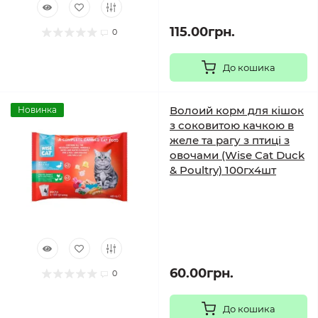
115.00грн.
0
До кошика
Волоий корм для кішок
Новинка
з соковитою качкою в
желе та рагу з птиці з
овочами (Wise Cat Duck
& Poultry) 100гх4шт
60.00грн.
0
До кошика