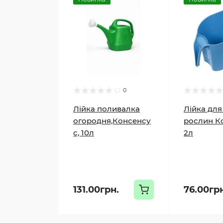
0
Лійка поливалка
Лійка для
огородня,Консенсу
рослин К
с, 10л
2л
131.00грн.
76.00гр