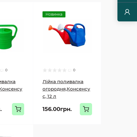
Новинка
0
0
ивалка
Лійка поливалка
Консенсу
огородня,Консенсу
с, 12 л
.
156.00грн.