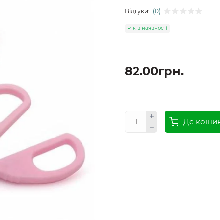
Відгуки:
(0)
Є в наявності
82.00грн.
До коши