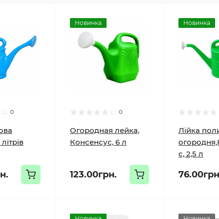
Новинка
Новинка
0
0
ова
Огородная лейка,
Лійка пол
 літрів
Консенсус, 6 л
огородня,
с, 2,5 л
н.
123.00грн.
76.00грн
Новинка
Новинка