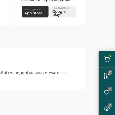
Наш додаток на
Наш додаток на
Google
App store
play
0
обрі господарі уважно стежать за
0
0
0