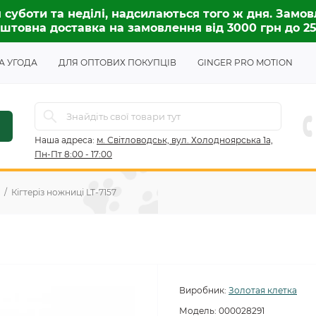
 суботи та неділі, надсилаються того ж дня. Замов
штовна доставка на замовлення від 3000 грн до 2
А УГОДА
ДЛЯ ОПТОВИХ ПОКУПЦІВ
GINGER PRO MOTION
Наша адреса:
м. Світловодськ, вул. Холодноярська 1а,
Пн-Пт 8:00 - 17:00
Кігтеріз ножниці LT-7157
Виробник:
Золотая клетка
Модель:
000028291