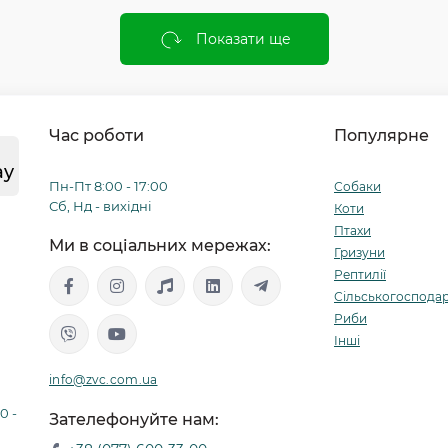
Показати ще
Час роботи
Популярне
ay
Пн-Пт 8:00 - 17:00
Собаки
Сб, Нд - вихідні
Коти
Птахи
Ми в соціальних мережах:
Гризуни
Рептилії
Сільськогосподар
Риби
Інші
info@zvc.com.ua
0 -
Зателефонуйте нам: