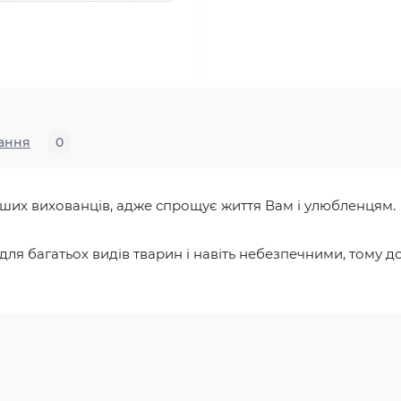
ання
0
ших вихованців, адже спрощує життя Вам і улюбленцям.
для багатьох видів тварин і навіть небезпечними, тому д