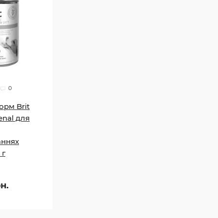
0
орм Brit
enal для
аннях
 г
н.