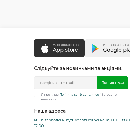
Наш додаток на
Наш додаток на
App store
Google pl
Слідкуйте за новинками та акціями:
Підпишіться
Я прочитав
Політика конфіденційності
і згоден з
вимогами
Наша адреса:
м. Світловодськ, вул. Холодноярська 1а, Пн-Пт 8:0
17:00