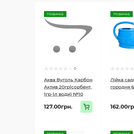
Новинка
Новинка
0
Аква Вуголь Карбон
Лійка сад
Актив 20гр(сорбент,
городня 6
1гр-1л води) №10
127.00грн.
162.00гр
Новинка
Новинка