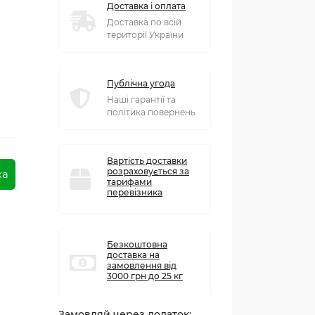
Доставка і оплата
Доставка по всій
території України
Публічна угода
Наші гарантії та
політика повернень
Вартість доставки
розраховується за
ка
тарифами
перевізника
Безкоштовна
доставка на
замовлення від
3000 грн до 25 кг
Замовляй через додаток: