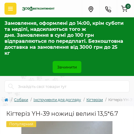
0
Замовлення, оформлені до 14:00, крім суботи
та неділі, надсилаються того ж
дня. Замовлення в сумі до 100 грн
відправляються по передплаті. Безкоштовна
доставка на замовлення від 3000 грн до 25
кг
Зачинити
Собаки
Інструменти для догляду
Кігтерізи
Кігтеріз YH-39
Кігтеріз YH-39 ножиці великі 13,5*6.7
Популярний