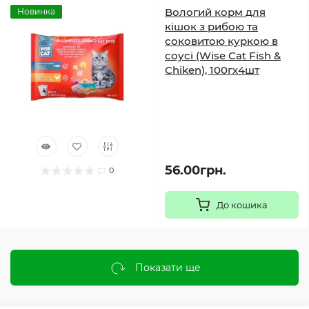
Вологий корм для
Новинка
кішок з рибою та
соковитою куркою в
соусі (Wise Cat Fish &
Chiken), 100гх4шт
56.00грн.
0
До кошика
Показати ще