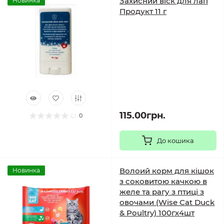
Захисний віск для лап
Новинка
Продукт 11 г
115.00грн.
0
До кошика
Волоий корм для кішок
Новинка
з соковитою качкою в
желе та рагу з птиці з
овочами (Wise Cat Duck
& Poultry) 100гх4шт