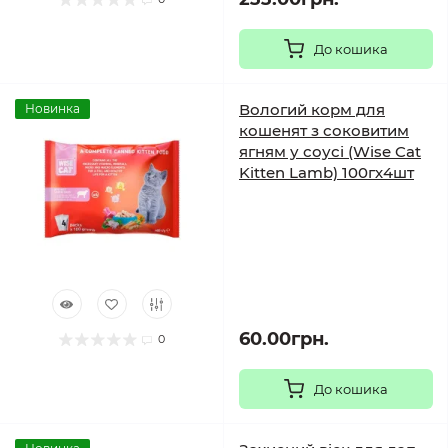
До кошика
Вологий корм для
Новинка
кошенят з соковитим
ягням у соусі (Wise Cat
Kitten Lamb) 100гх4шт
60.00грн.
0
До кошика