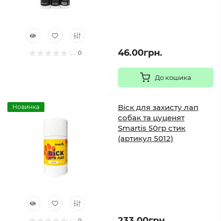
46.00грн.
0
До кошика
Віск для захисту лап
Новинка
собак та цуценят
Smartis 50гр стик
(артикул 5012)
233.00грн.
0