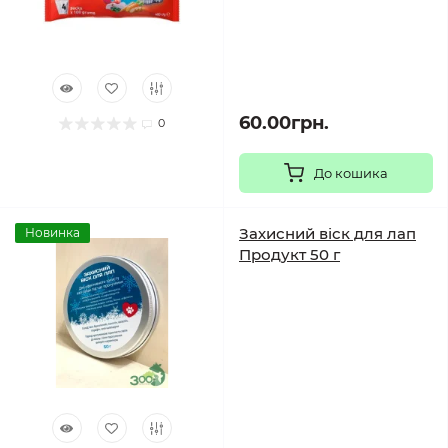
60.00грн.
0
До кошика
Захисний віск для лап
Новинка
Продукт 50 г