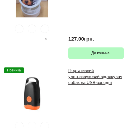
127.00грн.
0
До кошика
Портативний
Новинка
ультразвуковий відлякувач
собак на USB-зарядці