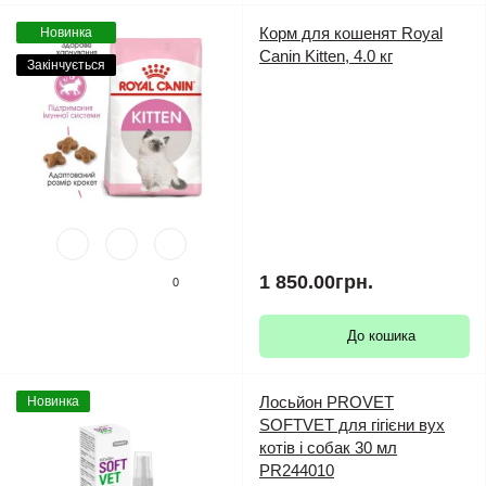
Корм для кошенят Royal
Новинка
Canin Kitten, 4.0 кг
Закінчується
1 850.00грн.
0
До кошика
Лосьйон PROVET
Новинка
SOFTVET для гігієни вух
котів і собак 30 мл
PR244010