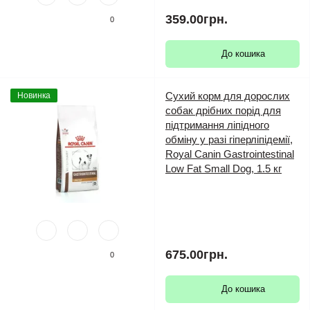
359.00грн.
0
До кошика
Сухий корм для дорослих
Новинка
собак дрібних порід для
підтримання ліпідного
обміну у разі гіперліпідемії,
Royal Canin Gastrointestinal
Low Fat Small Dog, 1.5 кг
675.00грн.
0
До кошика