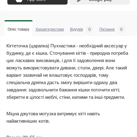
0
0
Опис товару
Характеристики
Відгуків
Питання
Кігтеточка (царапка) Пухнастики - необхідний аксесуар у
будинку, де є кішка. Сточування кігтів - природна потреба
цих ласкавих вихованців, і для її задоволення вони
можуть використовувати дивани, столи, двері. Але такий
варіант зазвичай не влаштовує господарів, тому
спеціальна дряпка дасть змогу вирішити одразу два
завдання: задовольнити бажання кішки поточити кігті;
зберегти в цілості меблі, стіни, килими та інші предмети.
Міцна джутова мотузка витримує кігті навіть
найактивніших котів.