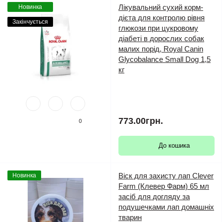
Лікувальний сухий корм-
Новинка
дієта для контролю рівня
Закінчується
глюкози при цукровому
діабеті в дорослих собак
малих порід, Royal Canin
Glycobalance Small Dog 1,5
кг
773.00грн.
0
До кошика
Віск для захисту лап Clever
Новинка
Farm (Клевер Фарм) 65 мл
засіб для догляду за
подушечками лап домашніх
тварин