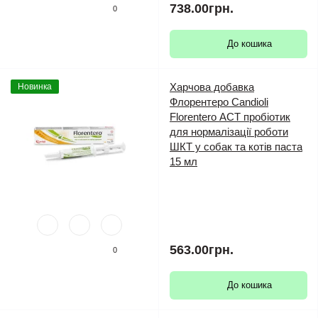
738.00грн.
0
До кошика
Харчова добавка
Новинка
Флорентеро Candioli
Florentero АСТ пробіотик
для нормалізації роботи
ШКТ у собак та котів паста
15 мл
563.00грн.
0
До кошика