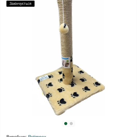
Закінчується
Виробник:
Petimpex