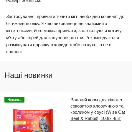
Розмір:
30х55 см.
Застосування:
привчати точити кігті необхідно кошенят до
6-тижневого віку. Якщо вихованець не знайомий з
кігтеточками, його можна привчати, застосовуючи котячу
м'яту або спрей для залучення до гри. Рекомендується
розміщувати царапку в коридорі або на кухні, а не в
спальні.
Наші новинки
Вологий корм для кішок з
Новинка
соковитою яловичиною та
кроликом у соусі (Wise Cat
Beef & Rabbit), 100гх 4шт