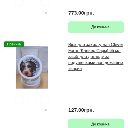
773.00грн.
0
До кошика
Віск для захисту лап Clever
Новинка
Farm (Клевер Фарм) 65 мл
засіб для догляду за
подушечками лап домашніх
тварин
127.00грн.
0
До кошика