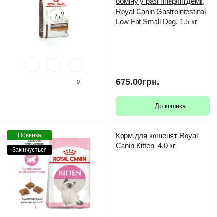
обміну у разі гіперліпідемії,
Royal Canin Gastrointestinal
Low Fat Small Dog, 1.5 кг
675.00грн.
0
До кошика
Корм для кошенят Royal
Новинка
Canin Kitten, 4.0 кг
Закінчується