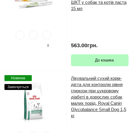
ШКТ у собак та котів паста
15 мл
563.00грн.
0
До кошика
Лікувальний сухий корм-
Новинка
дієта для контролю рівня
Закінчується
глюкози при цукровому
діабеті в дорослих собак
малих порід, Royal Canin
Glycobalance Small Dog 1,5
кг