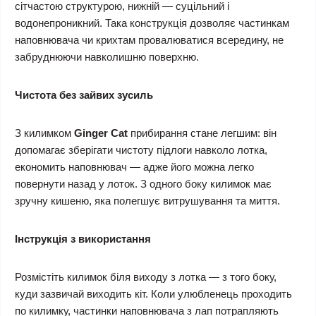
сітчастою структурою, нижній — суцільний і
водонепроникний. Така конструкція дозволяє частинкам
наповнювача чи крихтам провалюватися всередину, не
забруднюючи навколишню поверхню.
Чистота без зайвих зусиль
З килимком
Ginger Cat
прибирання стане легшим: він
допомагає зберігати чистоту підлоги навколо лотка,
економить наповнювач — адже його можна легко
повернути назад у лоток. З одного боку килимок має
зручну кишеню, яка полегшує витрушування та миття.
Інструкція з використання
Розмістіть килимок біля виходу з лотка — з того боку,
куди зазвичай виходить кіт. Коли улюбленець проходить
по килимку, частинки наповнювача з лап потрапляють