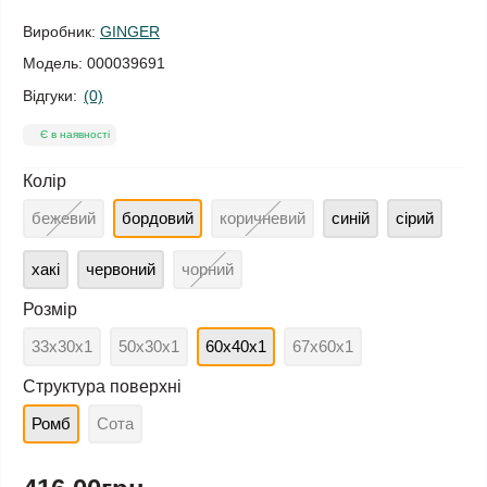
Виробник:
GINGER
Модель:
000039691
Відгуки:
(0)
Є в наявності
Колір
бежевий
бордовий
коричневий
синій
сірий
хакі
червоний
чорний
Розмір
33х30х1
50х30х1
60х40х1
67х60х1
Структура поверхні
Ромб
Сота