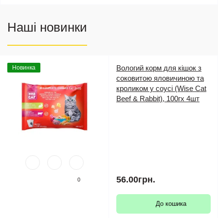
Наші новинки
Вологий корм для кішок з
Новинка
соковитою яловичиною та
кроликом у соусі (Wise Cat
Beef & Rabbit), 100гх 4шт
56.00грн.
0
До кошика