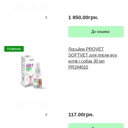
1 850.00грн.
0
До кошика
Лосьйон PROVET
Новинка
SOFTVET для гігієни вух
котів і собак 30 мл
PR244010
117.00грн.
0