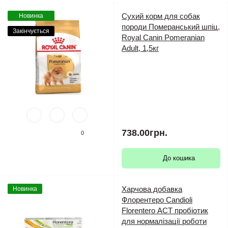
Сухий корм для собак
Новинка
породи Померанський шпіц,
Закінчується
Royal Canin Pomeranian
Adult, 1,5кг
738.00грн.
0
До кошика
Харчова добавка
Новинка
Флорентеро Candioli
Florentero АСТ пробіотик
для нормалізації роботи