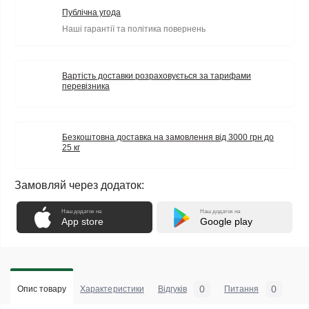
Публічна угода
Наші гарантії та політика повернень
Вартість доставки розраховується за тарифами
перевізника
Безкоштовна доставка на замовлення від 3000 грн до
25 кг
Замовляй через додаток:
Наш додаток на
Наш додаток на
App store
Google play
0
0
Опис товару
Характеристики
Відгуків
Питання