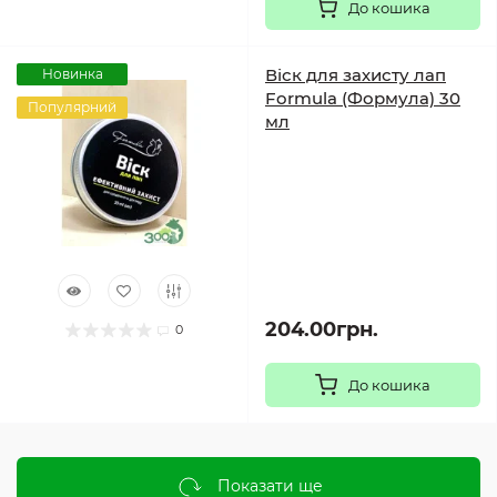
До кошика
Віск для захисту лап
Новинка
Formula (Формула) 30
Популярний
мл
204.00грн.
0
До кошика
Показати ще