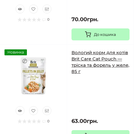
70.00грн.
0
До кошика
Вологий корм для котів
Новинка
Brit Care Cat Pouch —
тріска та форель у желе,
85 г
63.00грн.
0