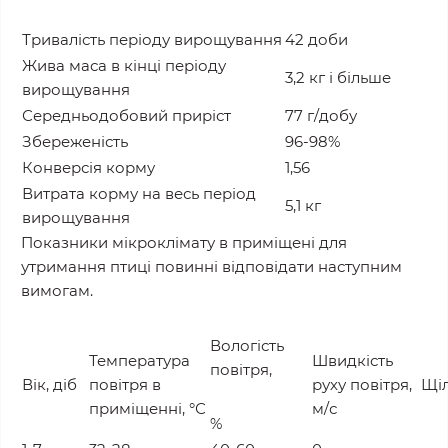
Тривалість періоду вирощування
42 доби
Жива маса в кінці періоду
3,2 кг і більше
вирощування
Середньодобовий приріст
77 г/добу
Збереженість
96-98%
Конверсія корму
1,56
Витрата корму на весь період
5,1 кг
вирощування
Показники мікроклімату в приміщені для
утримання птиці повинні відповідати наступним
вимогам.
Вологість
Температура
Швидкість
повітря,
Вік, діб
повітря в
руху повітря,
Щіл
приміщенні, °С
м/с
%