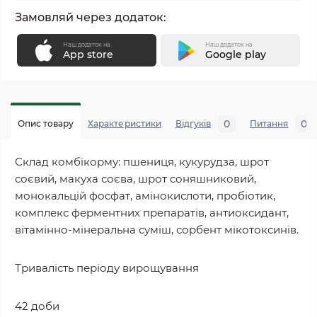
Замовляй через додаток:
Наш додаток на
Наш додаток на
App store
Google play
0
0
Опис товару
Характеристики
Відгуків
Питання
Склад комбікорму: пшениця, кукурудза, шрот
соєвий, макуха соєва, шрот соняшниковий,
монокальцій фосфат, амінокислоти, пробіотик,
комплекс ферментних препаратів, антиоксидант,
вітамінно-мінеральна суміш, сорбент мікотоксинів.
Тривалість періоду вирощування
42 доби