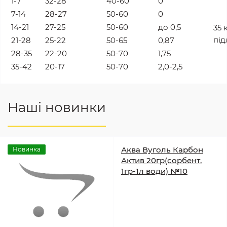
1-7
32-28
40-60
0
7-14
28-27
50-60
0
14-21
27-25
50-60
до 0,5
35 
під
21-28
25-22
50-65
0,87
28-35
22-20
50-70
1,75
35-42
20-17
50-70
2,0-2,5
Наші новинки
Аква Вуголь Карбон
Новинка
Актив 20гр(сорбент,
1гр-1л води) №10