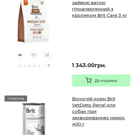
зайвою вагою
гіпоалергенний з
кроликом Brit Care 3 кг
1 343.00грн.
0
До кошика
Вологий корм Brit
Новинка
VetDiets Renal для
собак при
захворюваннях нирок
400 г