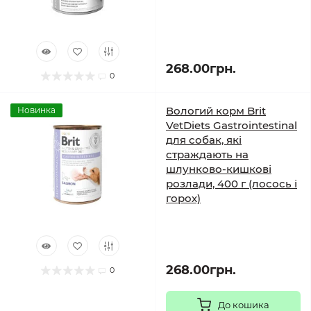
268.00грн.
0
Вологий корм Brit
Новинка
VetDiets Gastrointestinal
для собак, які
страждають на
шлунково-кишкові
розлади, 400 г (лосось і
горох)
268.00грн.
0
До кошика