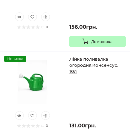
156.00грн.
0
До кошика
Лійка поливалка
Новинка
огородня,Консенсус,
10л
131.00грн.
0