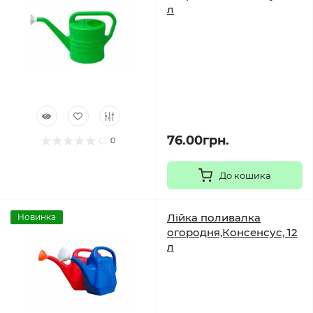
л
76.00грн.
0
До кошика
Лійка поливалка
Новинка
огородня,Консенсус, 12
л