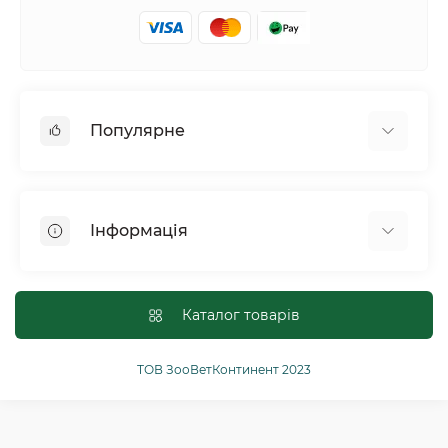
Популярне
Собаки
Коти
Інформація
Птахи
Гризуни
Для оптових покупців
Рептилії
Оплата і доставка
Каталог товарів
Сільськогосподарські тварини та птахи
Політика конфіденційності
Риби
Публічна угода
ТОВ ЗооВетКонтинент 2023
Інші
Повернення або обмін товарів
Ginger Pro Motion