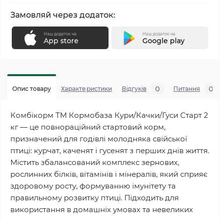
Замовляй через додаток:
Наш додаток на
Наш додаток на
App store
Google play
0
0
Опис товару
Характеристики
Відгуків
Питання
Комбікорм ТМ Кормобаза Кури/Качки/Гуси Старт 2
кг — це повнораційний стартовий корм,
призначений для годівлі молодняка свійської
птиці: курчат, каченят і гусенят з перших днів життя.
Містить збалансований комплекс зернових,
рослинних білків, вітамінів і мінералів, який сприяє
здоровому росту, формуванню імунітету та
правильному розвитку птиці. Підходить для
використання в домашніх умовах та невеликих