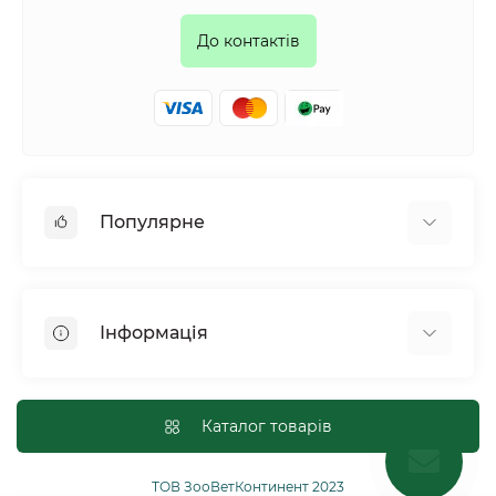
До контактів
Популярне
Собаки
Коти
Інформація
Птахи
Гризуни
Для оптових покупців
Рептилії
Оплата і доставка
Каталог товарів
Сільськогосподарські тварини та птахи
Політика конфіденційності
Риби
Публічна угода
ТОВ ЗооВетКонтинент 2023