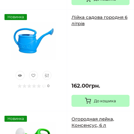
Лійка садова городня 6
Новинка
літрів
162.00грн.
0
До кошика
Огородная лейка,
Новинка
Консенсус, 6 л