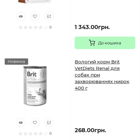
1 343.00грн.
0
До кошика
Вологий корм Brit
Новинка
VetDiets Renal для
собак при
захворюваннях нирок
400 г
268.00грн.
0