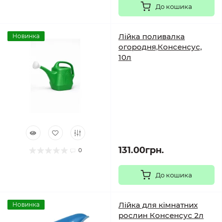
До кошика
Лійка поливалка
Новинка
огородня,Консенсус,
10л
131.00грн.
0
До кошика
Лійка для кімнатних
Новинка
рослин Консенсус 2л