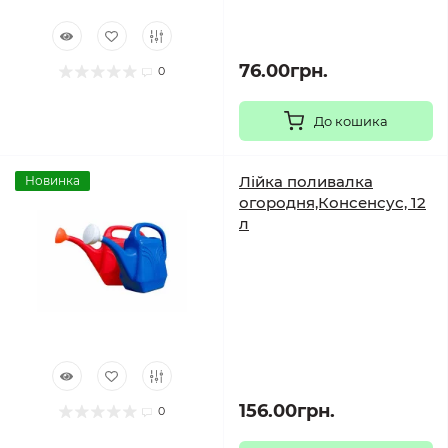
76.00грн.
0
До кошика
Лійка поливалка
Новинка
огородня,Консенсус, 12
л
156.00грн.
0