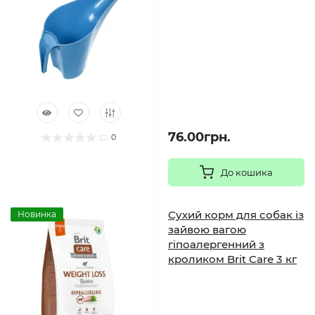
76.00грн.
0
До кошика
Сухий корм для собак із
Новинка
зайвою вагою
гіпоалергенний з
кроликом Brit Care 3 кг