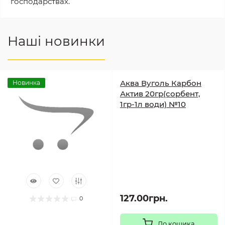
господарствах.
Наші новинки
Аква Вуголь Карбон
Новинка
Актив 20гр(сорбент,
1гр-1л води) №10
127.00грн.
0
До кошика