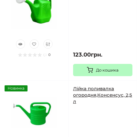
123.00грн.
0
До кошика
Лійка поливалка
Новинка
огородня,Консенсус, 2,5
л