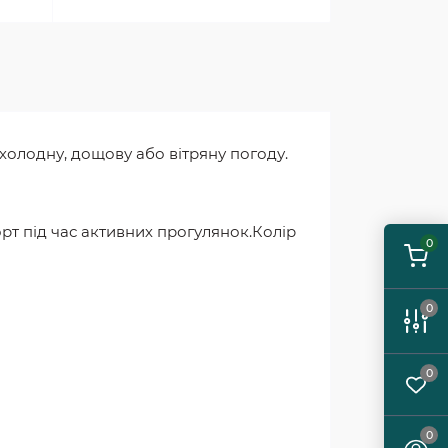
холодну, дощову або вітряну погоду.
рт під час активних прогулянок.Колір
0
0
0
0