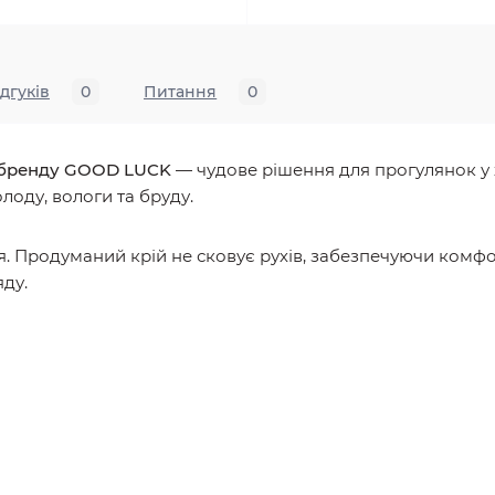
ідгуків
0
Питання
0
д бренду GOOD LUCK
— чудове рішення для прогулянок у 
лоду, вологи та бруду.
я. Продуманий крій не сковує рухів, забезпечуючи комфо
яду.