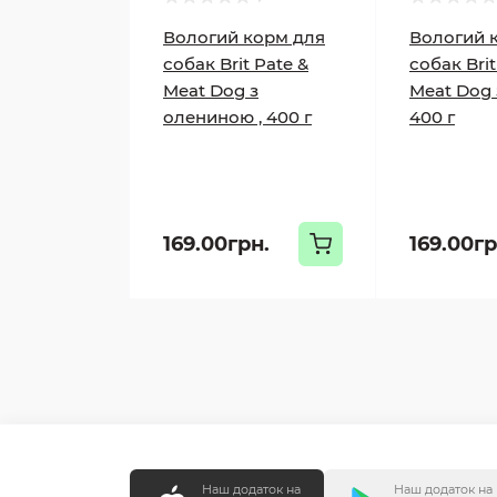
Вологий корм для
Вологий 
собак Brit Pate &
собак Brit
Meat Dog з
Meat Dog 
олениною , 400 г
400 г
169.00грн.
169.00гр
Наш додаток на
Наш додаток на