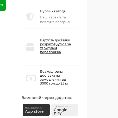
ка
Публічна угода
Наші гарантії та
політика повернень
Вартість доставки
розраховується за
тарифами
перевізника
Безкоштовна
доставка на
замовлення від
3000 грн до 25 кг
Замовляй через додаток:
Наш додаток на
Наш додаток на
Google
App store
play