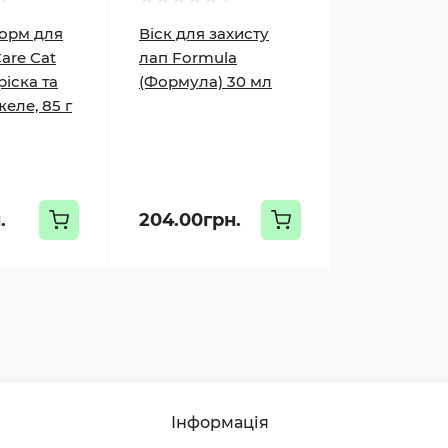
орм для
Віск для захисту
Care Cat
лап Formula
іска та
(Формула) 30 мл
еле, 85 г
.
204.00грн.
Інформація