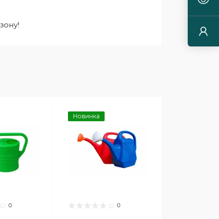
зону!
Новинка
0
0