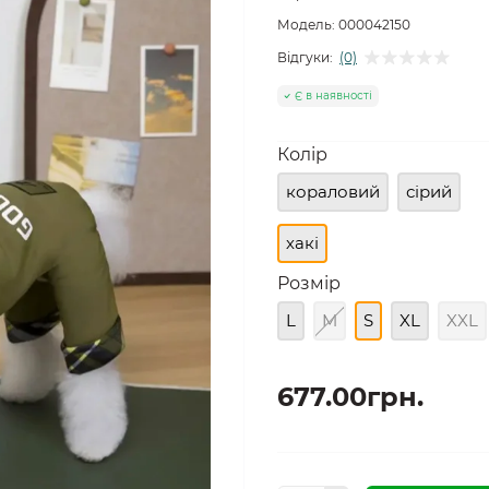
Модель:
000042150
Відгуки:
(0)
Є в наявності
Колір
кораловий
сірий
хакі
Розмір
L
M
S
XL
XXL
677.00грн.