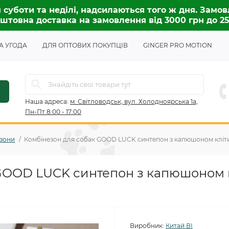
 суботи та неділі, надсилаються того ж дня. Замов
штовна доставка на замовлення від 3000 грн до 2
А УГОДА
ДЛЯ ОПТОВИХ ПОКУПЦІВ
GINGER PRO MOTION
Наша адреса:
м. Світловодськ, вул. Холодноярська 1а,
Пн-Пт 8:00 - 17:00
зони
Комбінезон для собак GOOD LUCK синтепон з капюшоном клітин
GOOD LUCK синтепон з капюшоном к
Виробник:
Китай ВІ