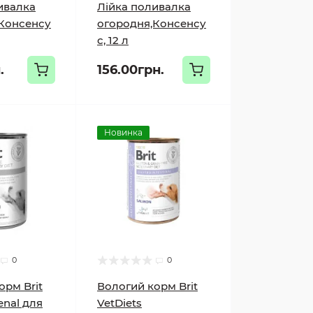
ивалка
Лійка поливалка
Консенсу
огородня,Консенсу
с, 12 л
.
156.00грн.
Новинка
0
0
орм Brit
Вологий корм Brit
enal для
VetDiets