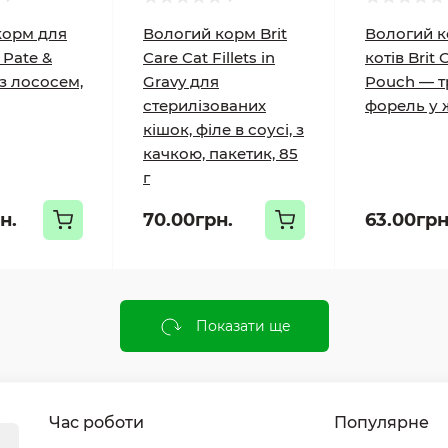
корм для
Вологий корм Brit
Вологий к
 Pate &
Care Cat Fillets in
котів Brit 
з лососем,
Gravy для
Pouch — тр
стерилізованих
форель у ж
кішок, філе в соусі, з
качкою, пакетик, 85
г
н.
70.00грн.
63.00грн
Показати ще
Час роботи
Популярне