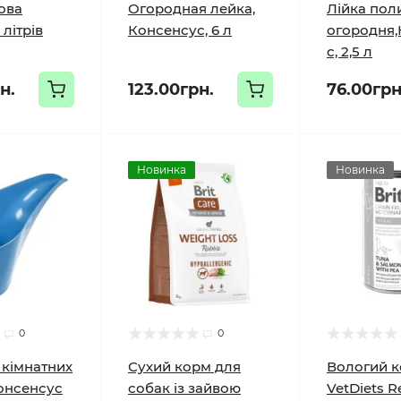
ова
Огородная лейка,
Лійка пол
 літрів
Консенсус, 6 л
огородня,
с, 2,5 л
н.
123.00грн.
76.00грн
Новинка
Новинка
0
0
 кімнатних
Сухий корм для
Вологий к
онсенсус
собак із зайвою
VetDiets R