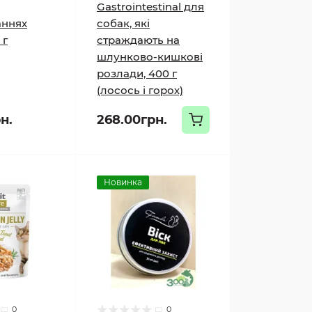
Gastrointestinal для
аннях
собак, які
 г
страждають на
шлунково-кишкові
розлади, 400 г
(лосось і горох)
н.
268.00грн.
Новинка
0
0