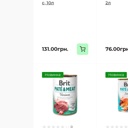
с, 10л
2л
131.00грн.
76.00гр
Новинка
Новинка
0