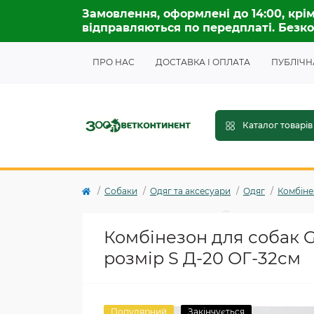
Замовлення, оформлені до 14:00, крім
відправляються по передплаті. Безко
ПРО НАС
ДОСТАВКА І ОПЛАТА
ПУБЛІЧН
Каталог товарів
Собаки
Одяг та аксесуари
Одяг
Комбіне
Комбінезон для собак 
розмір S Д-20 ОГ-32см
Популярний
Закінчується