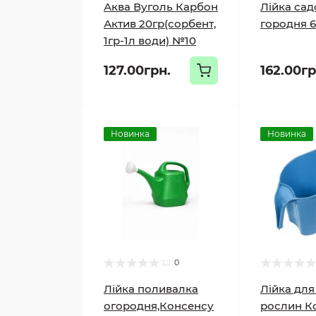
Аква Вуголь Карбон
Лійка сад
Актив 20гр(сорбент,
городня 6
1гр-1л води) №10
127.00грн.
162.00гр
Новинка
Новинка
0
Лійка поливалка
Лійка для
огородня,Консенсу
рослин К