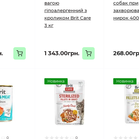
вагою
собак при
гіпоалергенний з
захворюв
кроликом Brit Care
нирок 400
3 кг
н.
1 343.00грн.
268.00гр
Новинка
Новинка
0
0