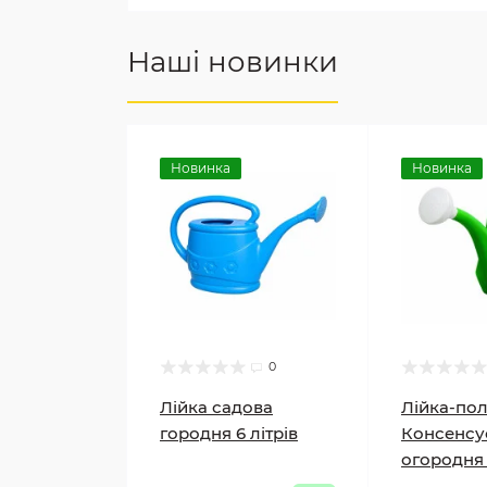
Наші новинки
Новинка
Новинка
0
Лійка садова
Лійка-по
городня 6 літрів
Консенсу
огородня