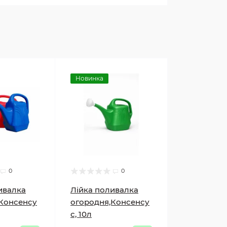
Новинка
0
0
ивалка
Лійка поливалка
Консенсу
огородня,Консенсу
с, 10л