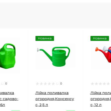
Новинка
Новинка
0
0
ливалка
Лійка поливалка
Лійка пол
с садово-
огородня,Консенсу
огородня,
 6л
с, 2,5 л
с, 12 л