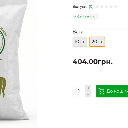
Відгуки:
(0)
Є в наявності
Вага
10 кг
20 кг
404.00грн.
До коши