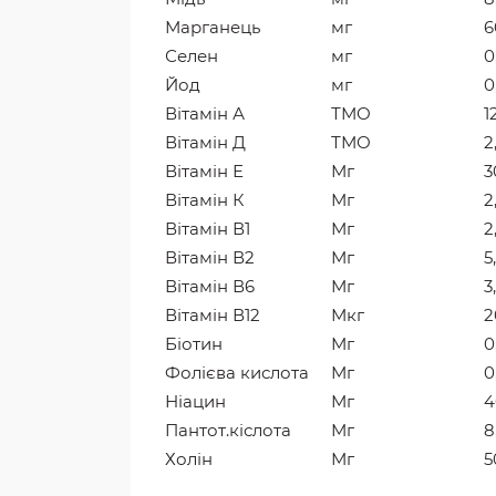
Марганець
мг
6
Селен
мг
0
Йод
мг
0
Вітамін А
ТМО
1
Вітамін Д
ТМО
2
Вітамін Е
Мг
3
Вітамін К
Мг
2
Вітамін В1
Мг
2
Вітамін В2
Мг
5
Вітамін В6
Мг
3
Вітамін В12
Мкг
2
Біотин
Мг
0
Фолієва кислота
Мг
0
Ніацин
Мг
4
Пантот.кіслота
Мг
8
Холін
Мг
5