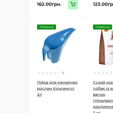
162.00грн.
123.00гр
Новинка
Новинка
0
Лійка для кімнатних
Сухий ко
рослин Консенсус
собак із 
2л
вагою
гіпоалерг
кроликом 
3 кг