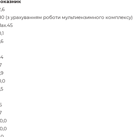
оказник
2,6
80 (з урахуванням роботи мультиензимного комплексу)
ах.45
0,1
,6
,4
,7
,9
0,0
,5
,6
,7
0,0
0,0
,0