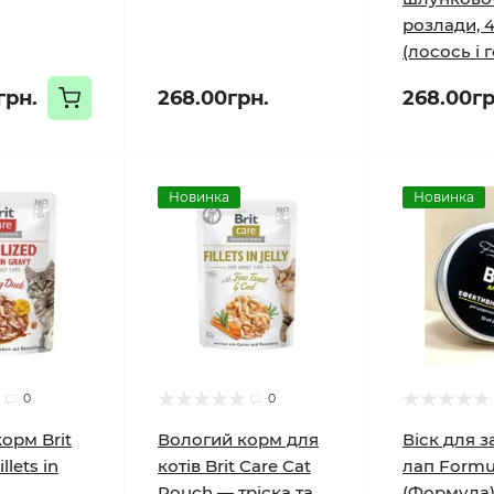
розлади, 4
(лосось і 
грн.
268.00грн.
268.00гр
Новинка
Новинка
0
0
орм Brit
Вологий корм для
Віск для з
llets in
котів Brit Care Cat
лап Formu
Pouch — тріска та
(Формула)