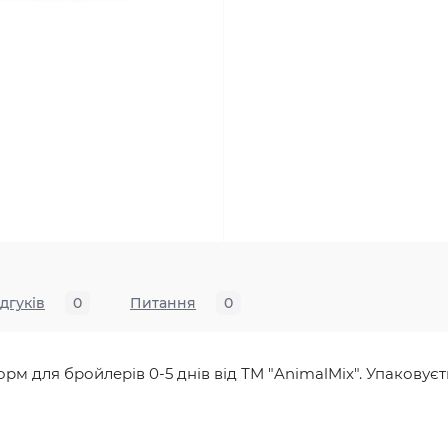
ідгуків
0
Питання
0
м для бройлерів 0-5 днів від ТМ "AnimalMix". Упаковуєть