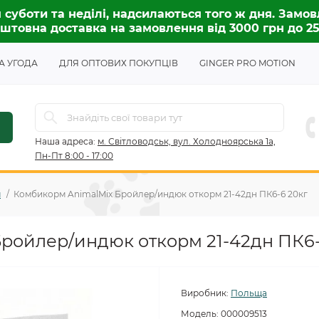
 суботи та неділі, надсилаються того ж дня. Замов
штовна доставка на замовлення від 3000 грн до 2
А УГОДА
ДЛЯ ОПТОВИХ ПОКУПЦІВ
GINGER PRO MOTION
Наша адреса:
м. Світловодськ, вул. Холодноярська 1а,
Пн-Пт 8:00 - 17:00
м
Комбикорм AnimalMix Бройлер/индюк откорм 21-42дн ПК6-6 20кг
ройлер/индюк откорм 21-42дн ПК6-
Виробник:
Польща
Модель:
000009513