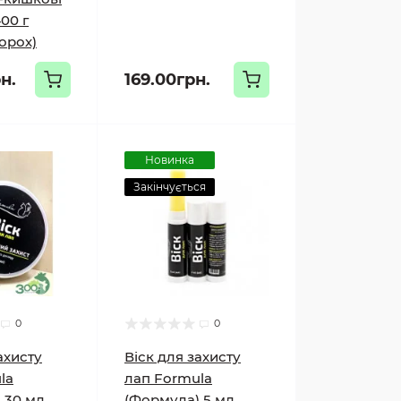
00 г
горох)
н.
169.00грн.
Новинка
Закінчується
0
0
ахисту
Віск для захисту
la
лап Formula
 30 мл
(Формула) 5 мл