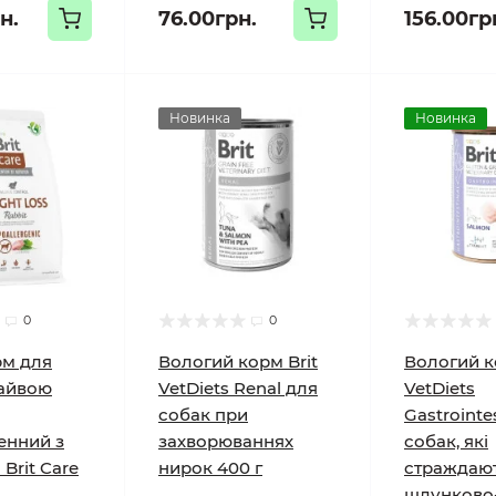
н.
76.00грн.
156.00гр
Новинка
Новинка
0
0
рм для
Вологий корм Brit
Вологий к
зайвою
VetDiets Renal для
VetDiets
собак при
Gastrointe
енний з
захворюваннях
собак, які
Brit Care
нирок 400 г
страждают
шлунково