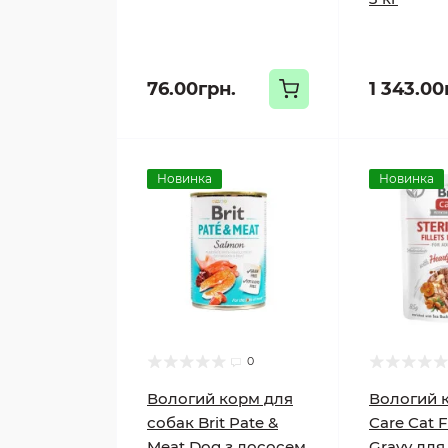
76.00грн.
1 343.00
Новинка
Новинка
0
Вологий корм для
Вологий к
собак Brit Pate &
Care Cat Fi
Meat Dog з лососем,
Gravy для