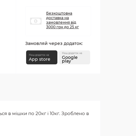
Безкоштовна
доставка на
замовлення від
3000 грн до 25 кг
Замовляй через додаток:
Наш додаток на
Наш додаток на
Google
App store
play
ся в мішки по 20кг і 10кг. Зроблено в