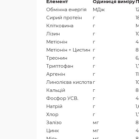
Елемент
Одиниця виміру
П
Обмінна енергія
МДж
1
Сирий протеїн
г
1
Клітковина
г
М
Лізин
г
1
Метіонін
г
4
Метіонін + Цистин
г
8
Треонин
г
6
Триптофан
г
1
Аргенін
г
11
Линолієва кислота
г
1
Кальцій
г
8
Фосфор УСВ.
г
4
Натрій
г
1
Хлор
г
1
Залізо
мг
8
Цинк
мг
4
Мідь
мг
8