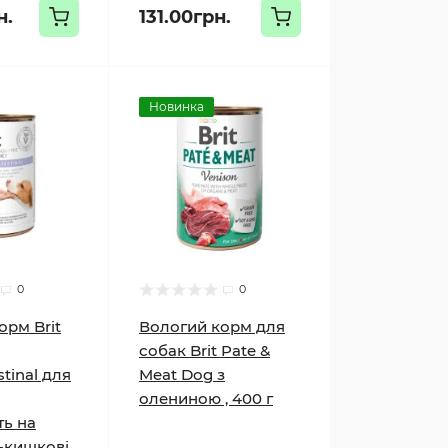
н.
131.00грн.
Новинка
0
0
орм Brit
Вологий корм для
собак Brit Pate &
stinal для
Meat Dog з
олениною , 400 г
ь на
-кишкові