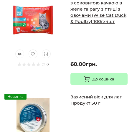
з соковитою качкою в
желе та рагу з птиці з
овочами (Wise Cat Duck
& Poultry) 100гх4шт
60.00грн.
0
До кошика
Захисний віск для лап
Новинка
Продукт 50 г