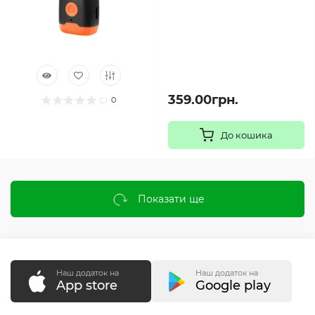
359.00грн.
0
До кошика
Показати ще
Наш додаток на
Наш додаток на
App store
Google play