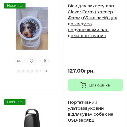
Віск для захисту лап
Новинка
Clever Farm (Клевер
Фарм) 65 мл засіб для
догляду за
подушечками лап
домашніх тварин
127.00грн.
0
До кошика
Портативний
Новинка
ультразвуковий
відлякувач собак на
USB-зарядці