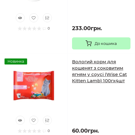
233.00грн.
0
До кошика
Вологий корм для
Новинка
кошенят з соковитим
ягням у соусі (Wise Cat
Kitten Lamb) 100гх4шт
60.00грн.
0