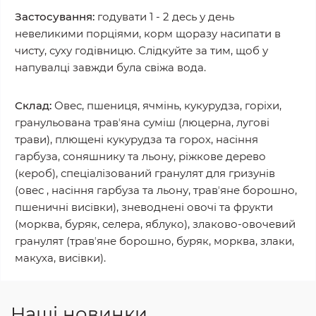
Застосування:
годувати 1 - 2 десь у день
невеликими порціями, корм щоразу насипати в
чисту, суху годівницю. Слідкуйте за тим, щоб у
напувалці завжди була свіжа вода.
Склад:
Овес, пшениця, ячмінь, кукурудза, горіхи,
гранульована травʼяна суміш (люцерна, лугові
трави), плющені кукурудза та горох, насіння
гарбуза, соняшнику та льону, ріжкове дерево
(кероб), спеціалізований гранулят для гризунів
(овес , насіння гарбуза та льону, травʼяне борошно,
пшеничні висівки), зневоднені овочі та фрукти
(морква, буряк, селера, яблуко), злаково-овочевий
гранулят (травʼяне борошно, буряк, морква, злаки,
макуха, висівки).
Наші новинки