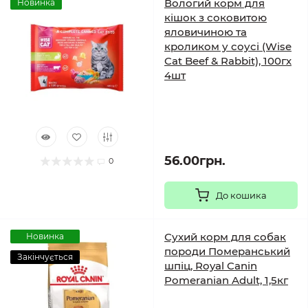
Вологий корм для
Новинка
кішок з соковитою
яловичиною та
кроликом у соусі (Wise
Cat Beef & Rabbit), 100гх
4шт
56.00грн.
0
До кошика
Сухий корм для собак
Новинка
породи Померанський
Закінчується
шпіц, Royal Canin
Pomeranian Adult, 1,5кг