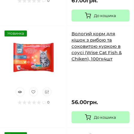
67.00грн.
0
До кошика
Вологий корм для
Новинка
кішок з рибою та
соковитою куркою в
соусі (Wise Cat Fish &
Chiken), 100гх4шт
56.00грн.
0
До кошика