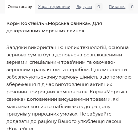
0
0
Опис товару
Характеристики
Відгуків
Питання
Корм Коктейль «Морська свинка». Для
декоративних морських свинок.
Завдяки використанню нових технологій, основна
зернова суміш була доповнена розплющеними
зернами, спеціальним травʼяним та овочево-
зерновим гранулятом та керобом. Ці компоненти
забезпечують значну харчову цінність з допомогою
збереження під час виготовлення активних
речовин природних компонентів. Корм «Морська
свинка» доповнений висушеними травами, які
максимально його наближають до раціону
гризунів у природних умовах. Не забувайте
додавати до раціону Вашого улюбленця ласощі
«Коктейль».