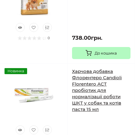
738.00грн.
0
До кошика
Харчова добавка
Новинка
Флорентеро Candioli
Florentero АСТ
пробіотик для
нормалізації роботи
ШКТ у собак та котів
паста 15 мл