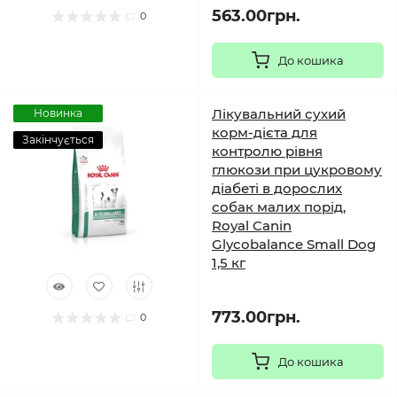
563.00грн.
0
До кошика
Лікувальний сухий
Новинка
корм-дієта для
Закінчується
контролю рівня
глюкози при цукровому
діабеті в дорослих
собак малих порід,
Royal Canin
Glycobalance Small Dog
1,5 кг
773.00грн.
0
До кошика