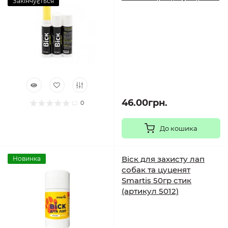
Закінчується
46.00грн.
0
До кошика
Віск для захисту лап
Новинка
собак та цуценят
Smartis 50гр стик
(артикул 5012)