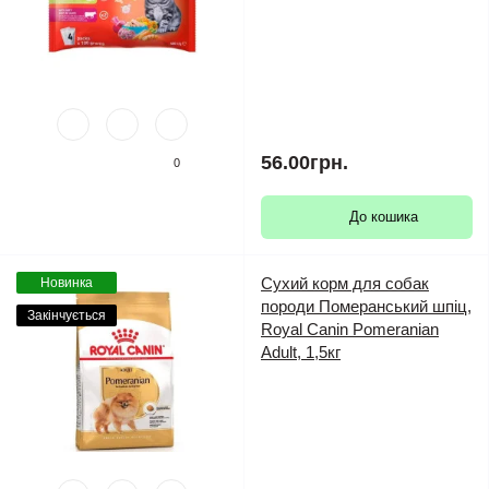
56.00грн.
0
До кошика
Сухий корм для собак
Новинка
породи Померанський шпіц,
Закінчується
Royal Canin Pomeranian
Adult, 1,5кг