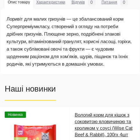
0
0
Опис товару
Характеристики
Відгуків
Питання
Лоривіт для малих гризунів — це збалансований корм
Суперпреміумкласу, створений з огляду на потреби
дрібних гризунів. Плющене зерно, подрібнені злакові
культури, вітамінізований гранулят, корисні ласощі, горіхи,
а також сублімовані овочі та фрукти — є чудовим
щоденним раціоном для хом'яків, щурів, піщанок та їхніх
родичів, які утримуються в домашніх умовах.
Наші новинки
Вологий корм для кішок з
Новинка
соковитою яловичиною та
кроликом у соусі (Wise Cat
Beef & Rabbit), 100гх 4шт