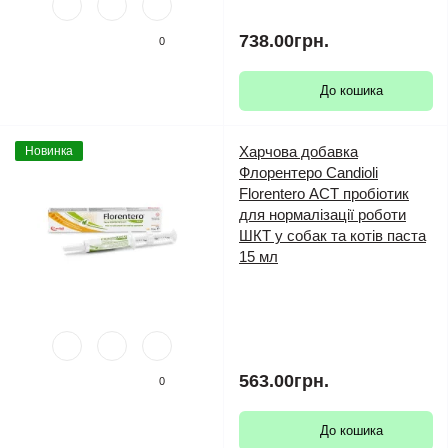
738.00грн.
0
До кошика
Харчова добавка
Новинка
Флорентеро Candioli
Florentero АСТ пробіотик
для нормалізації роботи
ШКТ у собак та котів паста
15 мл
563.00грн.
0
До кошика