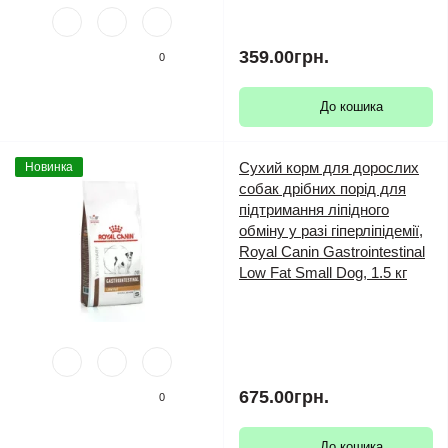
359.00грн.
0
До кошика
Сухий корм для дорослих
Новинка
собак дрібних порід для
підтримання ліпідного
обміну у разі гіперліпідемії,
Royal Canin Gastrointestinal
Low Fat Small Dog, 1.5 кг
675.00грн.
0
До кошика