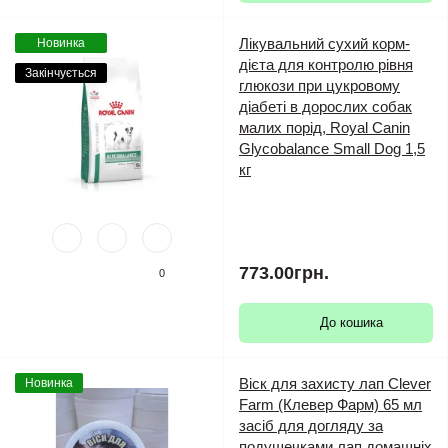
Лікувальний сухий корм-
Новинка
дієта для контролю рівня
Закінчується
глюкози при цукровому
діабеті в дорослих собак
малих порід, Royal Canin
Glycobalance Small Dog 1,5
кг
773.00грн.
0
До кошика
Віск для захисту лап Clever
Новинка
Farm (Клевер Фарм) 65 мл
засіб для догляду за
подушечками лап домашніх