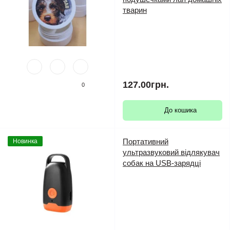
тварин
127.00грн.
0
До кошика
Портативний
Новинка
ультразвуковий відлякувач
собак на USB-зарядці