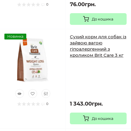
76.00грн.
0
До кошика
Сухий корм для собак із
Новинка
зайвою вагою
гіпоалергенний з
кроликом Brit Care 3 кг
1 343.00грн.
0
До кошика