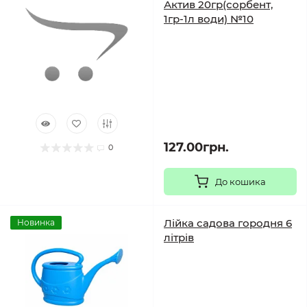
Актив 20гр(сорбент,
1гр-1л води) №10
127.00грн.
0
До кошика
Лійка садова городня 6
Новинка
літрів