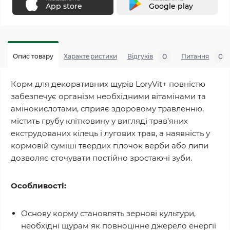
App store
Google play
0
0
Опис товару
Характеристики
Відгуків
Питання
Корм для декоративних щурів LoryVit+ повністю
забезпечує організм необхідними вітамінами та
амінокислотами, сприяє здоровому травленню,
містить грубу клітковину у вигляді трав’яних
екструдованих кілець і лугових трав, а наявність у
кормовій суміші твердих гілочок верби або липи
дозволяє сточувати постійно зростаючі зуби.
Особливості:
Основу корму становлять зернові культури,
необхідні щурам як повноцінне джерело енергії