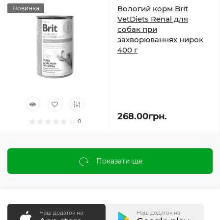
Вологий корм Brit
Новинка
VetDiets Renal для
собак при
захворюваннях нирок
400 г
268.00грн.
0
Показати ще
Наш додаток на
Наш додаток на