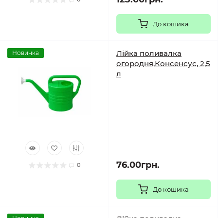
До кошика
Лійка поливалка
Новинка
огородня,Консенсус, 2,5
л
76.00грн.
0
До кошика