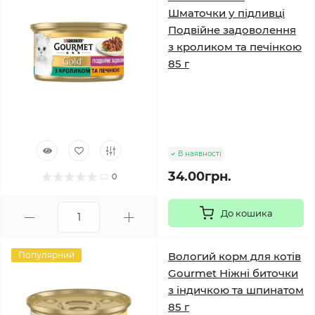
Шматочки у підливці
Подвійне задоволення
з кроликом та печінкою
85 г
В наявності
34.00грн.
0
До кошика
Популярний
Вологий корм для котів
Gourmet Ніжні биточки
з індичкою та шпинатом
85 г