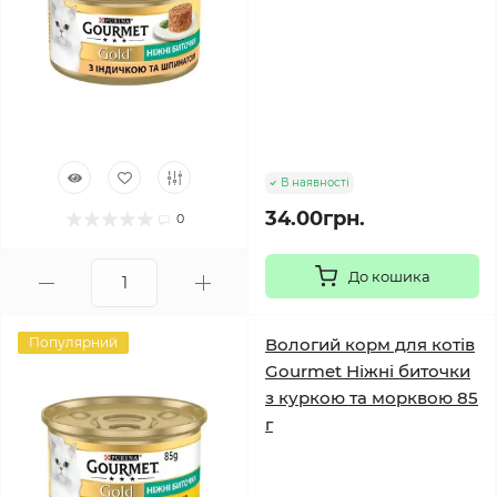
В наявності
34.00грн.
0
До кошика
Популярний
Вологий корм для котів
Gourmet Ніжні биточки
з куркою та морквою 85
г