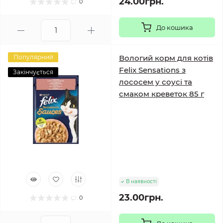
24.00грн.
0
До кошика
Популярний
Вологий корм для котів
Felix Sensations з
Закінчується
лососем у соусі та
смаком креветок 85 г
В наявності
23.00грн.
0