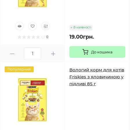
В наявності
19.00грн.
0
До кошика
Популярний
Вологий корм для котів
Friskies з яловичиною у
підливі 85 г