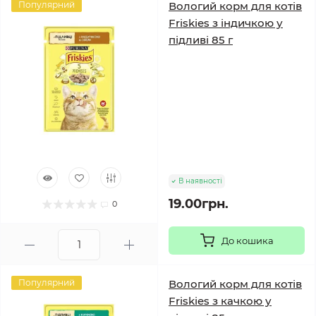
Популярний
Вологий корм для котів
Friskies з індичкою у
підливі 85 г
В наявності
19.00грн.
0
До кошика
Популярний
Вологий корм для котів
Friskies з качкою у