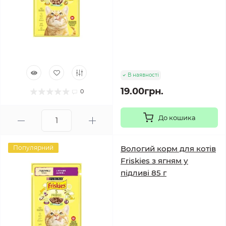
В наявності
19.00грн.
0
До кошика
Популярний
Вологий корм для котів
Friskies з ягням у
підливі 85 г