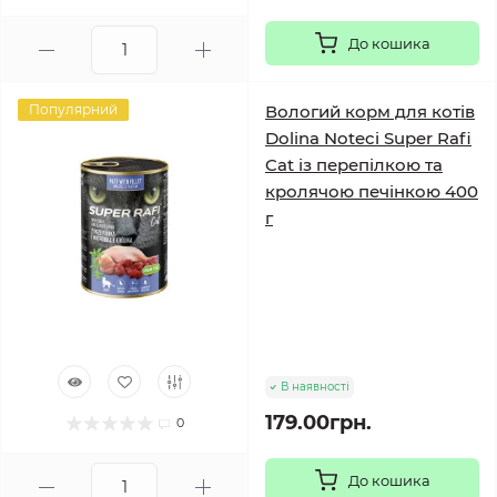
До кошика
Популярний
Вологий корм для котів
Dolina Noteci Super Rafi
Cat із перепілкою та
кролячою печінкою 400
г
В наявності
179.00грн.
0
До кошика