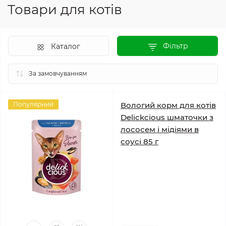
Товари для котів
Фільтр
Каталог
Популярний
Вологий корм для котів
Delickcious шматочки з
лососем і мідіями в
соусі 85 г