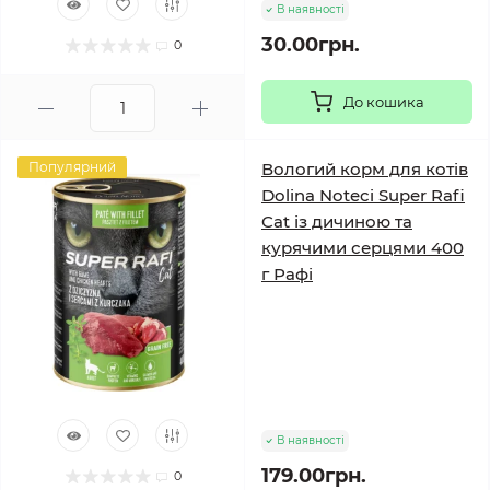
В наявності
30.00грн.
0
До кошика
Популярний
Вологий корм для котів
Dolina Noteci Super Rafi
Cat із дичиною та
курячими серцями 400
г Рафі
В наявності
179.00грн.
0