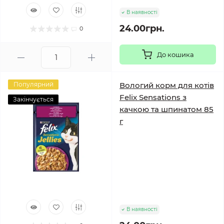
В наявності
24.00грн.
0
До кошика
Популярний
Вологий корм для котів
Felix Sensations з
Закінчується
качкою та шпинатом 85
г
В наявності