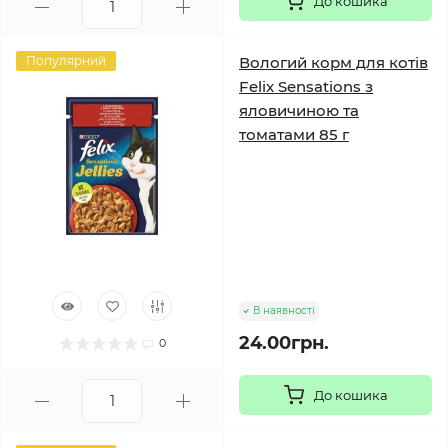
До кошика
Популярний
Вологий корм для котів
Felix Sensations з
яловичиною та
томатами 85 г
В наявності
24.00грн.
0
До кошика