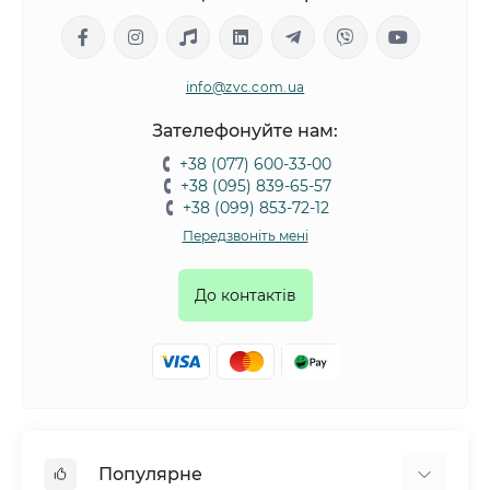
для підлітків
– лінійка юніор містить підвищену
кількість поживних елементів, які потрібні під час
активного зростання та розвитку організму;
info@zvc.com.ua
для дорослих
– характеризується збалансованим
складом, виробники випускають вологі корми також
Зателефонуйте нам:
для дорослих кішок з особливими потребами (для
+38 (077) 600-33-00
вагітних, лікувальний, для довгошерстих, для тих, хто
+38 (095) 839-65-57
живе в будинку тощо);
+38 (099) 853-72-12
для літніх
– з віком обмінні процеси в організмі
Передзвоніть мені
сповільнюються, відбуваються гормональні зміни,
тому літнім вихованцям рекомендовано спеціальну
До контактів
дієту.
Ми пропонуємо корми вологі для кішок трьох основних
категорій – преміум, супер-преміум, а також холістик.
Різниця між ними полягає у відсотку м'яса,
субпродуктів тваринного походження та злакових у
складі, наявністю додаткових інгредієнтів, наприклад,
трав, фруктів, овочів. Їх поєднує відсутність шкідливих
Популярне