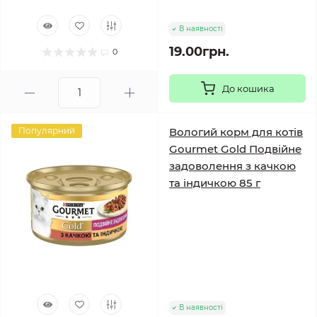
В наявності
19.00грн.
0
До кошика
Популярний
Вологий корм для котів
Gourmet Gold Подвійне
задоволення з качкою
та індичкою 85 г
В наявності