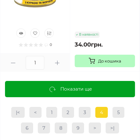
В наявності
34.00грн.
0
До кошика
Показати ще
|<
<
1
2
3
4
5
6
7
8
9
>
>|