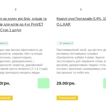
0
0
і на холку від бліх, кліщів та
Краплі очні Генталайн 0.4%, 1
ів для котів до 4 кг ProVET
O.L.KAR
Стоп 1 шт/уп
явності
В наявності
ат має високу ефективність до
Протимікробний засіб, що містить д
разитів, зокрема, бліх та кліщів
речовину гентаміцину сульфат
ктозних, саркоптоїдних,
(Gentamicine sulfate) 4 мг/мл. Краплі
розних, демодекозних), і
застосовують для лікування собак, ко
разитів: нематод, дирофілярій
кроликів, декоративних тварин і птиц
ивний проти личинок L3 і L4 стадії).
гострих і хронічних захворювань оч
аду препарату входить імідак..
(катаральні та гнійні кон..
0грн.
29.00грн.
улярний
Популярний