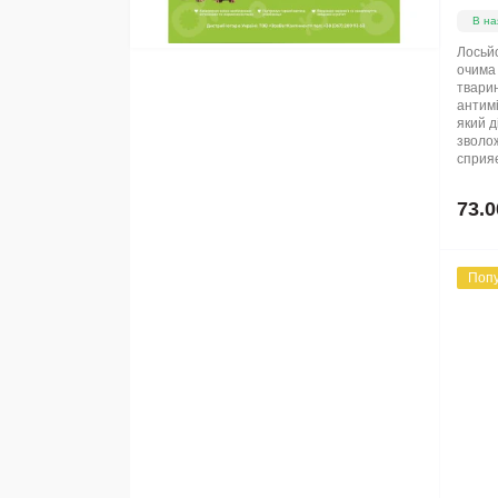
В на
Лосьй
очима 
тварин
антимі
який д
зволож
сприяє
73.0
Поп