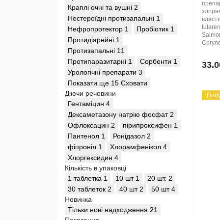
препар
Краплі очні та вушні
2
хлорам
Нестероїдні протизапальні
1
властив
tularen
Нефропротектор
1
Пробіотик
1
Salmone
Протидіарейні
1
Coryne
Протизапальні
11
Протипаразитарні
1
Сорбенти
1
33.0
Урологічні препарати
3
Показати ще 15
Сховати
Діючи речовини
Поп
Гентаміцин
4
Дексаметазону натрію фосфат
2
Офлоксацин
2
пірипроксифен
1
Пантенол
1
Ронідазол
2
фіпроніл
1
Хлорамфенікол
4
Хлоргексидин
4
Кількість в упаковці
1 таблетка
1
10 шт
1
20 шт.
2
30 таблеток
2
40 шт
2
50 шт
4
Новинка
Тільки нові надходження
21