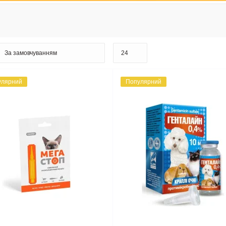
улярний
Популярний