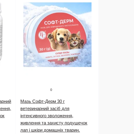
0
арний
Мазь Софт-Дерм 30 г
ження,
ветеринарний засіб для
ок
інтенсивного зволоження,
живлення та захисту подушечок
лап і шкіри домашніх тварин.