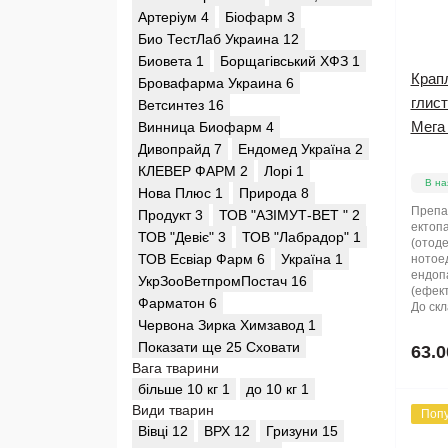
Артеріум
4
Біофарм
3
Био ТестЛаб Украина
12
Биовета
1
Борщагівський ХФЗ
1
Крапл
Бровафарма Украина
6
глист
Ветсинтез
16
Мега 
Винница Биофарм
4
Дивопрайд
7
Ендомед Україна
2
КЛЕВЕР ФАРМ
2
Лорі
1
В на
Нова Плюс
1
Природа
8
Препар
Продукт
3
ТОВ "АЗІМУТ-ВЕТ "
2
ектопа
ТОВ "Девіє"
3
ТОВ "Лабрадор"
1
(отоде
ТОВ Есвіар Фарм
6
Україна
1
нотоед
ендопа
УкрЗооВетпромПостач
16
(ефект
Фарматон
6
До скл
Червона Зирка Химзавод
1
Показати ще 25
Сховати
63.0
Вага тварини
більше 10 кг
1
до 10 кг
1
Види тварин
Поп
Вівці
12
ВРХ
12
Гризуни
15