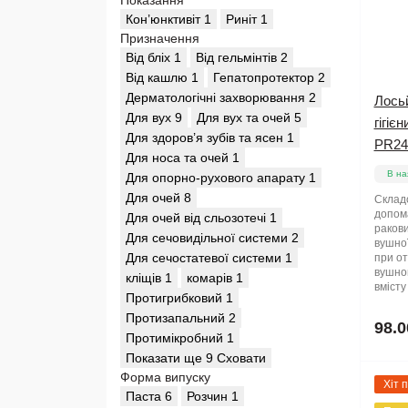
Показання
Кон’юнктивіт
1
Риніт
1
Призначення
Від бліх
1
Від гельмінтів
2
Від кашлю
1
Гепатопротектор
2
Дерматологічні захворювання
2
Лось
Для вух
9
Для вух та очей
5
гігіє
Для здоров’я зубів та ясен
1
PR24
Для носа та очей
1
В на
Для опорно-рухового апарату
1
Для очей
8
Склад
допом
Для очей від сльозотечі
1
ракови
Для сечовидільної системи
2
вушної
Для сечостатевої системи
1
при от
вушног
кліщів
1
комарів
1
вмісту
Протигрибковий
1
Протизапальний
2
98.0
Протимікробний
1
Показати ще 9
Сховати
Форма випуску
Хіт 
Паста
6
Розчин
1