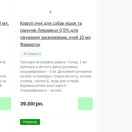
0
0 мл.
Краплі очні для собак кішок та
гризунів Левомікол 0,5% для
лікування захворювань очей 10 мл
Фарматон
В наявності
іючу
Прозора безбарвна рідина. Склад: 1 мл
препарату містить діючу речовину:
хлорамфенікол – 5 мг. Допоміжні речовини:
тів,
натрію тетраборат, борна кислота, натрію
і за
хлорид, трилон Б, вода для ін'єкцій.
ей
Фармакологічні властивості:
Хлорамфенікол – антибі..
39.00грн.
Новинка