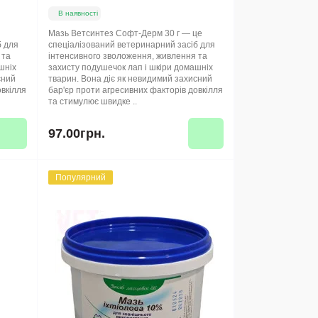
В наявності
Мазь Ветсинтез Софт-Дерм 30 г — це
б для
спеціалізований ветеринарний засіб для
 та
інтенсивного зволоження, живлення та
шніх
захисту подушечок лап і шкіри домашніх
сний
тварин. Вона діє як невидимий захисний
овкілля
бар'єр проти агресивних факторів довкілля
та стимулює швидке ..
97.00грн.
Популярний