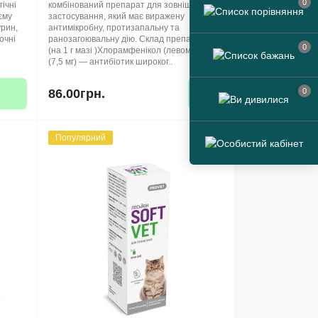
0
гічні
комбінований препарат для зовнішнього
єму
застосування, який має виражену
урин,
антимікробну, протизапальну та
очні
ранозагоювальну дію. Склад препарату
0
(на 1 г мазі )Хлорамфенікол (левоміцетин)
(7,5 мг) — антибіотик широког..
0
86.00грн.
Популярний