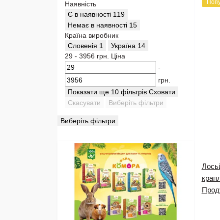
Поп
Наявність
Є в наявності
119
Немає в наявності
15
Країна виробник
Словенія
1
Україна
14
29
-
3956
грн.
Ціна
-
грн.
Показати ще 10 фільтрів
Сховати
Скасувати
Виберіть фільтри
Виберіть фільтри
Лось
крапл
Прод