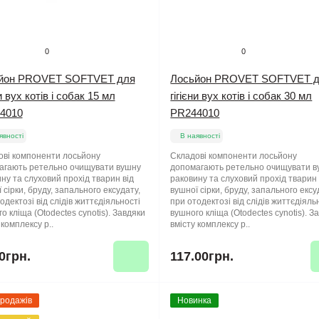
0
0
йон PROVET SOFTVET для
Лосьйон PROVET SOFTVET 
ни вух котів і собак 15 мл
гігієни вух котів і собак 30 мл
4010
PR244010
явності
В наявності
ові компоненти лосьйону
Складові компоненти лосьйону
агають ретельно очищувати вушну
допомагають ретельно очищувати 
ну та слуховий прохід тварин від
раковину та слуховий прохід тварин 
 сірки, бруду, запального ексудату,
вушної сірки, бруду, запального ексу
одектозі від слідів життєдіяльності
при отодектозі від слідів життєдіяль
о кліща (Otodectes cynotis). Завдяки
вушного кліща (Otodectes cynotis). З
 комплексу р..
вмісту комплексу р..
0грн.
117.00грн.
продажів
Новинка