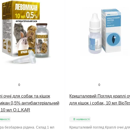
0
0
і очні для собак та кішок
Кришталевий Погляд краплі о
мікан 0,5% антибактеріальний
для кішок і собак, 10 мл BioTe
 10 мл O.L.KAR
явності
В наявності
а безбарвна рідина. Склад 1 мл
Кришталевий погляд Краплі очні дл