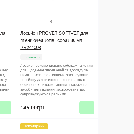
0
для
Лосьйон PROVET SOFTVET для
гігієни очей котів і собак 30 мл
PR244008
В наявності
Лосьйон рекомендовано собакам та котам
вушну
для щоденної гігієни очей та догляду за
від
ними. Також ефективним є застосування
дату,
лосьйону для очищення зони навколо
ності
очей перед використанням лікарського
авдяки
засобу при лікуванні захворювань, що
супроводжуються рясними ..
145.00грн.
Популярний