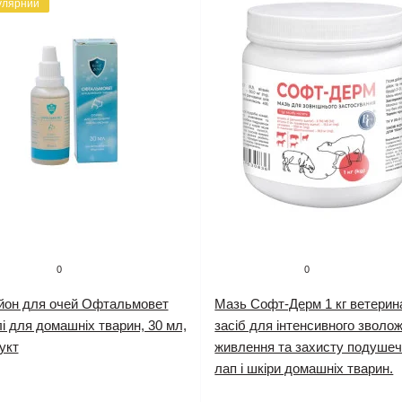
улярний
0
0
йон для очей Офтальмовет
Мазь Софт-Дерм 1 кг ветерин
і для домашніх тварин, 30 мл,
засіб для інтенсивного зволо
укт
живлення та захисту подушеч
лап і шкіри домашніх тварин.