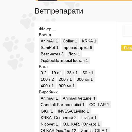
Ветпрепарати
Фільтр
Бренд
AnimAll
1
Collar
1
KRKA
1
SaniPet
1
Бровафарма
6
Поп
Ветсинтез
3
Лорі
1
УкрЗооВетпромПостач
1
Вага
0
2
19 г
1
38 г
1
50 г
1
100 г
2
200 г
1
300 мг
1
400 г
1
900 мг
1
Виробник
AnimAll
1
AnimAll VetLine
4
Candioli Farmaceutici
1
COLLAR
1
GIGI
1
INVESA/Livisto
1
KRKA, Словения
2
Livisto
1
Nicovet
1
O.L.KAR. (Олкар)
1
OLKAR Україна
12
Zoetis, США
1