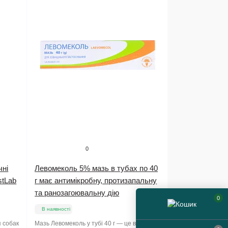
0
чні
Левомеколь 5% мазь в тубах по 40
stLab
г має антимікробну, протизапальну
та ранозагоювальну дію
0
В наявності
я собак
Мазь Левомеколь у тубі 40 г — це відомий