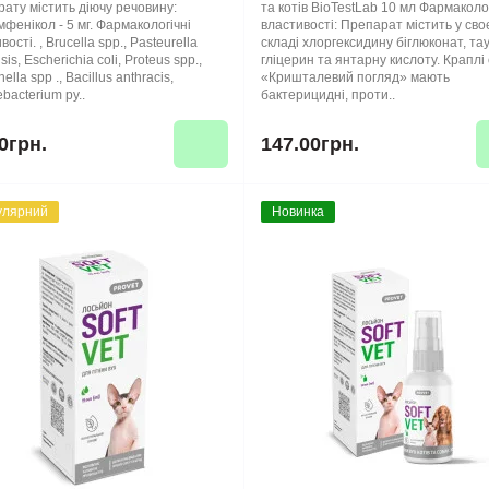
ату містить діючу речовину:
та котів BioTestLab 10 мл Фармаколо
фенікол - 5 мг. Фармакологічні
властивості: Препарат містить у сво
ості. , Brucella sрp., Pasteurella
складі хлоргексидину біглюконат, та
sis, Escherichia coli, Proteus spp.,
гліцерин та янтарну кислоту. Краплі 
lla spp ., Bacillus anthracis,
«Кришталевий погляд» мають
bacterium py..
бактерицидні, проти..
0грн.
147.00грн.
улярний
Новинка