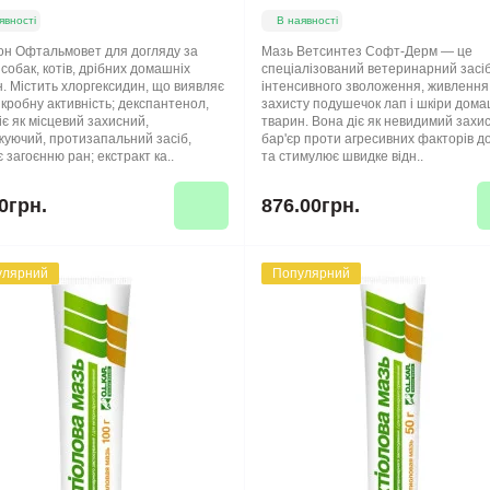
явності
В наявності
он Офтальмовет для догляду за
Мазь Ветсинтез Софт-Дерм — це
собак, котів, дрібних домашніх
спеціалізований ветеринарний засі
. Містить хлоргексидин, що виявляє
інтенсивного зволоження, живлення
кробну активність; декспантенол,
захисту подушечок лап і шкіри дома
іє як місцевий захисний,
тварин. Вона діє як невидимий захи
уючий, протизапальний засіб,
бар'єр проти агресивних факторів д
 загоєнню ран; екстракт ка..
та стимулює швидке відн..
0грн.
876.00грн.
улярний
Популярний