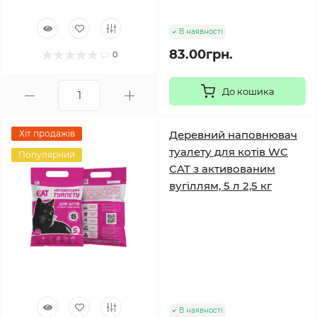
В наявності
83.00грн.
0
До кошика
Хіт продажів
Деревний наповнювач
туалету для котів WC
Популярний
CAT з активованим
вугіллям, 5 л 2,5 кг
В наявності