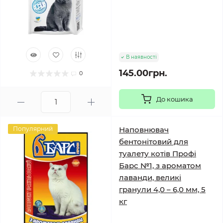
В наявності
145.00грн.
0
До кошика
Популярний
Наповнювач
бентонітовий для
туалету котів Профі
Барс №1, з ароматом
лаванди, великі
гранули 4,0 – 6,0 мм, 5
кг