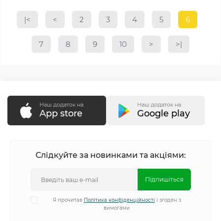
|<
<
2
3
4
5
6
7
8
9
10
>
>|
Наш додаток на
Наш додаток на
App store
Google play
Слідкуйте за новинками та акціями:
Підпишіться
Я прочитав
Політика конфіденційності
і згоден з
вимогами