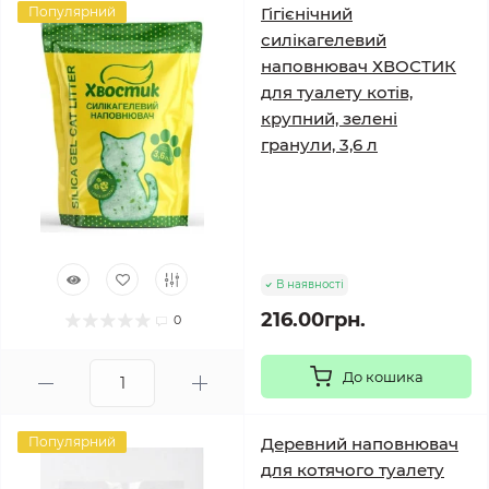
Популярний
Гігієнічний
силікагелевий
наповнювач ХВОСТИК
для туалету котів,
крупний, зелені
гранули, 3,6 л
В наявності
216.00грн.
0
До кошика
Популярний
Деревний наповнювач
для котячого туалету