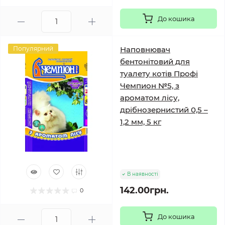
До кошика
Популярний
Наповнювач
бентонітовий для
туалету котів Профі
Чемпион №5, з
ароматом лісу,
дрібнозернистий 0,5 –
1,2 мм, 5 кг
В наявності
142.00грн.
0
До кошика