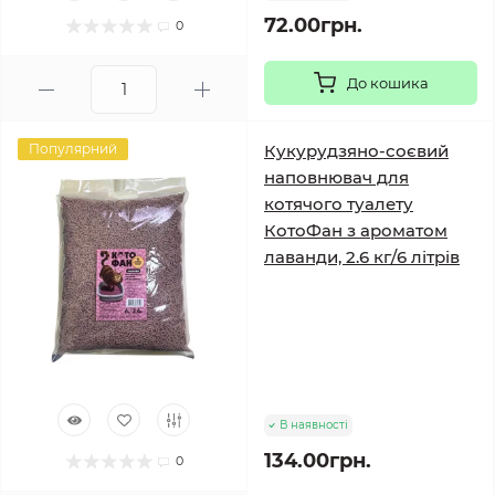
72.00грн.
0
До кошика
Популярний
Кукурудзяно-соєвий
наповнювач для
котячого туалету
КотоФан з ароматом
лаванди, 2.6 кг/6 літрів
В наявності
134.00грн.
0