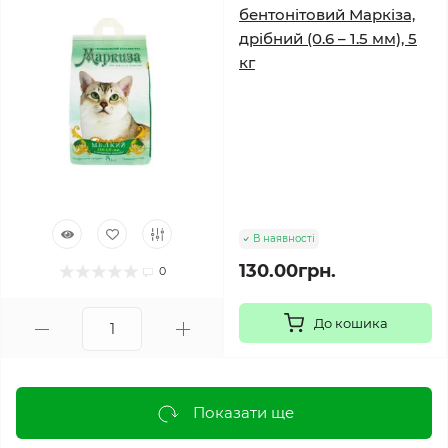
бентонітовий Маркіза,
дрібний (0.6 – 1.5 мм), 5
кг
В наявності
130.00грн.
0
До кошика
Показати ще