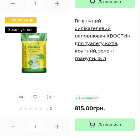
До кошика
Популярний
Гігієнічний
силікагелевий
Закінчується
наповнювач ХВОСТИК
для туалету котів,
крупний, зелені
гранули, 15 л
В наявності
815.00грн.
0
До кошика