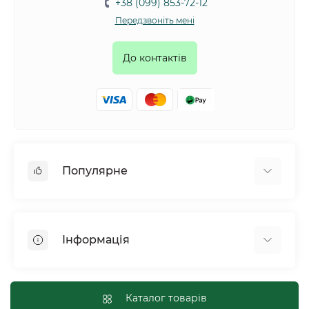
+38 (099) 853-72-12
Передзвоніть мені
До контактів
Популярне
Собаки
Коти
Інформація
Птахи
Гризуни
Для оптових покупців
Рептилії
Оплата і доставка
Каталог товарів
Сільськогосподарські тварини та птахи