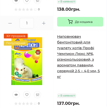
В наявності
138.00грн.
0
До кошика
Хіт продажів
Наповнювач
бентонітовий для
Популярний
туалету котів Профі
Чемпион Люкс №6,
різнокольоровий, з
ароматом лаванди,
середній 2,5 – 4,0 мм, 5
кг
В наявності
137.00грн.
0