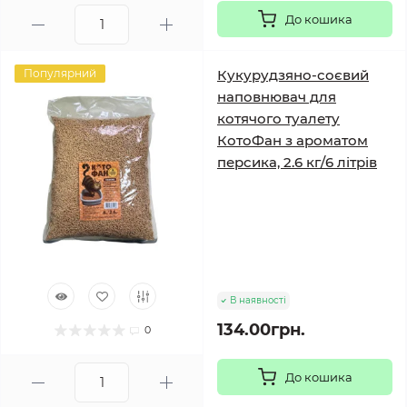
До кошика
Популярний
Кукурудзяно-соєвий
наповнювач для
котячого туалету
КотоФан з ароматом
персика, 2.6 кг/6 літрів
В наявності
134.00грн.
0
До кошика