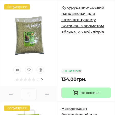
Популярний
Кукурудзяно-соєвий
наповнювач для
котячого туалету
КотоФан з ароматом
яблука, 2.6 кг/6 літрів
В наявності
134.00грн.
0
До кошика
Популярний
Наповнювач
бентонітовий для