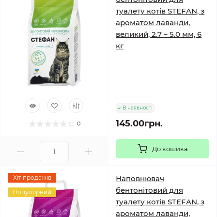
туалету котів STEFAN, з
ароматом лаванди,
великий, 2.7 – 5.0 мм, 6
кг
В наявності
145.00грн.
0
До кошика
Хіт продажів
Наповнювач
бентонітовий для
Популярний
туалету котів STEFAN, з
ароматом лаванди,