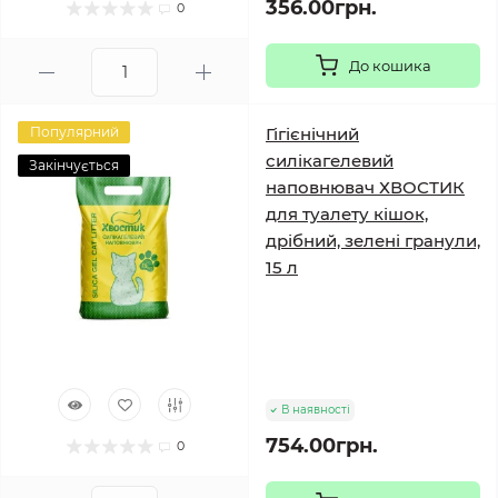
356.00грн.
0
До кошика
Популярний
Гігієнічний
силікагелевий
Закінчується
наповнювач ХВОСТИК
для туалету кішок,
дрібний, зелені гранули,
15 л
В наявності
754.00грн.
0