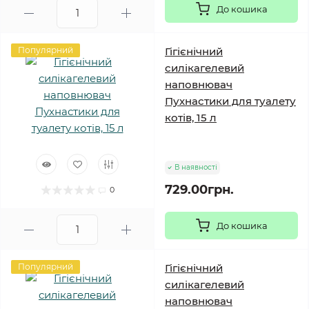
До кошика
Популярний
Гігієнічний
силікагелевий
наповнювач
Пухнастики для туалету
котів, 15 л
В наявності
729.00грн.
0
До кошика
Популярний
Гігієнічний
силікагелевий
наповнювач