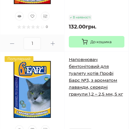
В наявності
132.00грн.
0
До кошика
Популярний
Наповнювач
бентонітовий для
туалету котів Профі
Барс №3, з ароматом
лаванди, середні
гранули 1,2 – 2,5 мм, 5 кг