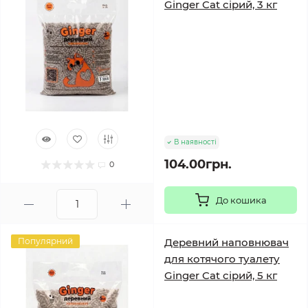
Ginger Cat сірий, 3 кг
В наявності
104.00грн.
0
До кошика
Популярний
Деревний наповнювач
для котячого туалету
Ginger Cat сірий, 5 кг