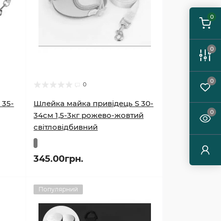
0
0
0
0
 35-
Шлейка майка привідець S 30-
0
34см 1,5-3кг рожево-жовтий
світловідбивний
345.00грн.
Популярний