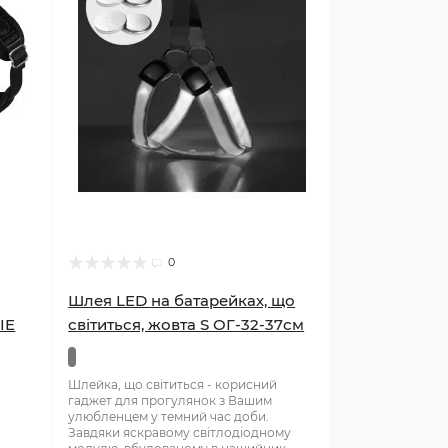
0
Шлея LED на батарейках, що
IE
світиться, жовта S ОГ-32-37см
Шлейка, що світиться - корисний
гаджет для прогулянок з Вашим
улюбленцем у темний час доби.
Завдяки яскравому світлодіодному