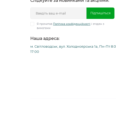
Слідкуйте за новинками та акціями:
Підпишіться
Я прочитав
Політика конфіденційності
і згоден з
вимогами
Наша адреса:
м. Світловодськ, вул. Холодноярська 1а, Пн-Пт 8:0
17:00