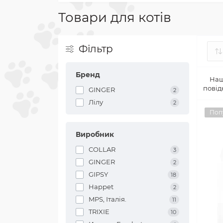
Товари для котів
Фільтр
Бренд
Наш
повід
GINGER
2
Лілу
2
Поп
Виробник
COLLAR
3
GINGER
2
GIPSY
18
Happet
2
MPS, Італія.
11
TRIXIE
10