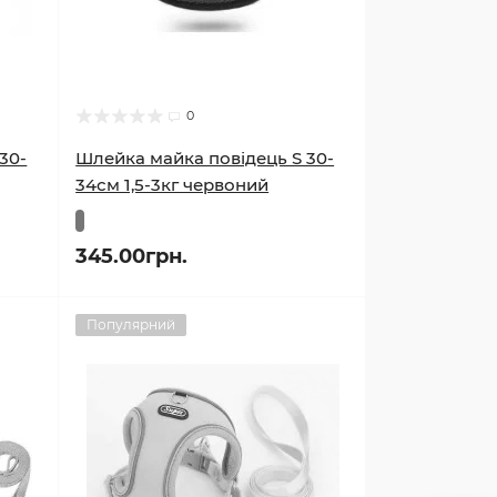
0
30-
Шлейка майка повідець S 30-
34см 1,5-3кг червоний
345.00грн.
Популярний