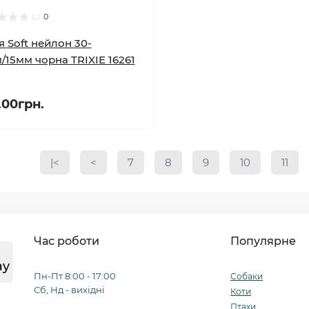
0
 Soft нейлон 30-
/15мм чорна TRIXIE 16261
.00грн.
|<
<
7
8
9
10
11
Час роботи
Популярне
ay
Пн-Пт 8:00 - 17:00
Собаки
Сб, Нд - вихідні
Коти
Птахи