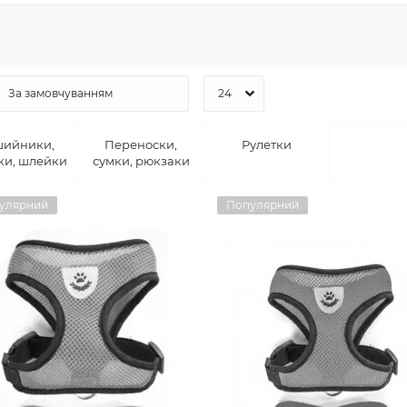
ийники,
Переноски,
Рулетки
ки, шлейки
сумки, рюкзаки
улярний
Популярний