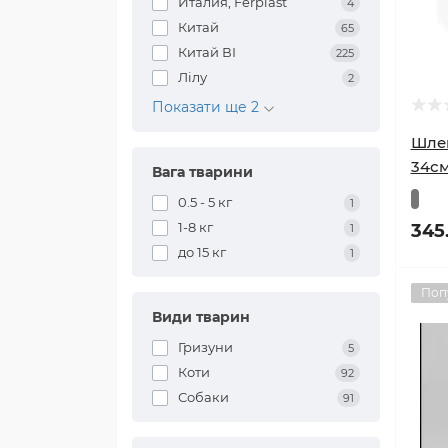
Италия, Ferplast
4
Китай
65
Китай ВІ
225
Лілу
2
Показати ще 2
Шлей
34см
Вага тварини
0.5 - 5 кг
1
1-8 кг
345
1
до 15 кг
1
Поп
Види тварин
Гризуни
5
Коти
92
Собаки
91