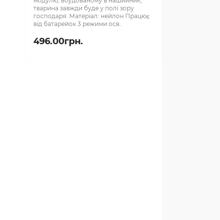
модулю, вбудованому в нашийник,
тварина завжди буде у полі зору
господаря. Матеріал: нейлон Працює
від батарейок 3 режими осв..
496.00грн.