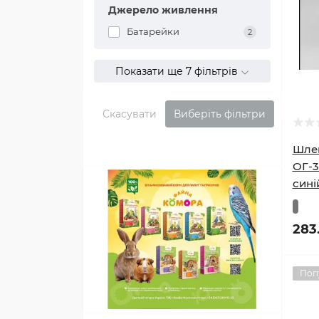
Джерело живлення
Батарейки
2
Показати ще 7 фільтрів
Скасувати
Виберіть фільтри
Шлей
ОГ-3
сині
283
Поп