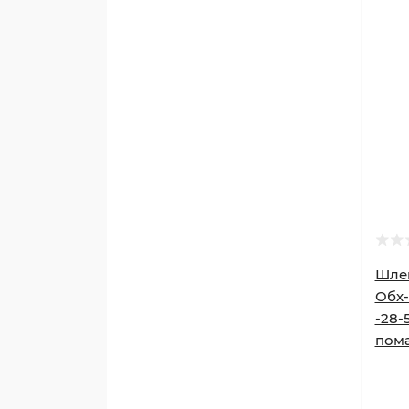
Шлей
Обх-
-28-
пом