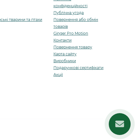
конфіденційності
Публічна угода
ські тварини та птахи
Повернення або обмін
товарів
Ginger Pro Motion
Контакти
Повернення товару
Карта сайту
Виробники
Подарункові сертифікати
Акції