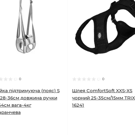
0
0
ка підтримуюча (пояс) S
Шлея ComfortSoft XXS-XS
28-36см довжина ручки
чорний 25-35см/15мм TRIX
54см вага-4кг
16241
аранчева