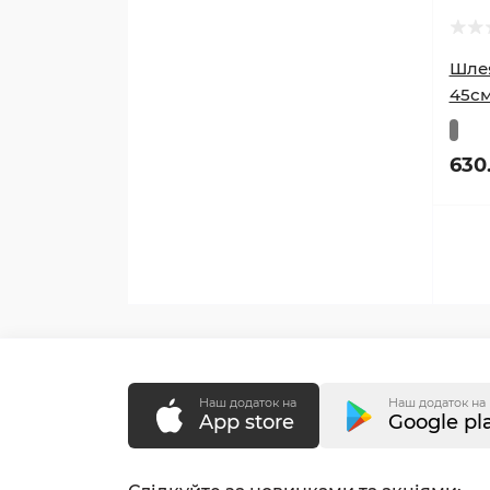
Шлея
45см
630
Наш додаток на
Наш додаток на
App store
Google pl