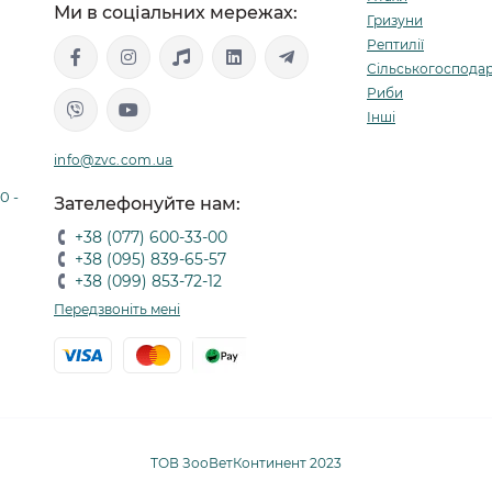
Ми в соціальних мережах:
Гризуни
Рептилії
Сільськогосподар
Риби
Інші
info@zvc.com.ua
0 -
Зателефонуйте нам:
+38 (077) 600-33-00
+38 (095) 839-65-57
+38 (099) 853-72-12
Передзвоніть мені
ТОВ ЗооВетКонтинент 2023