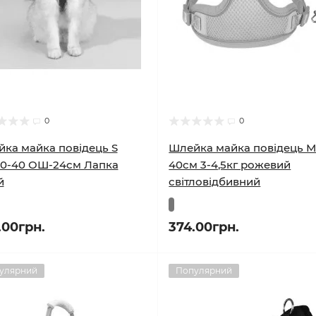
0
0
ка майка повідець S
Шлейка майка повідець М
0-40 ОШ-24см Лапка
40см 3-4,5кг рожевий
й
світловідбивний
.00грн.
374.00грн.
улярний
Популярний