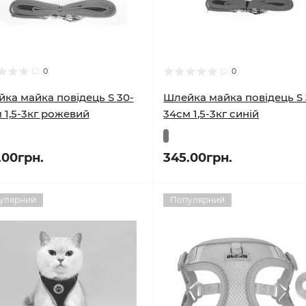
0
0
ка майка повідець S 30-
Шлейка майка повідець S 
 1,5-3кг рожевий
34см 1,5-3кг синій
.00грн.
345.00грн.
улярний
Популярний