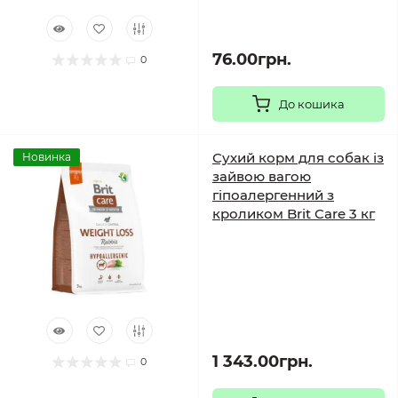
76.00грн.
0
До кошика
Сухий корм для собак із
Новинка
зайвою вагою
гіпоалергенний з
кроликом Brit Care 3 кг
1 343.00грн.
0