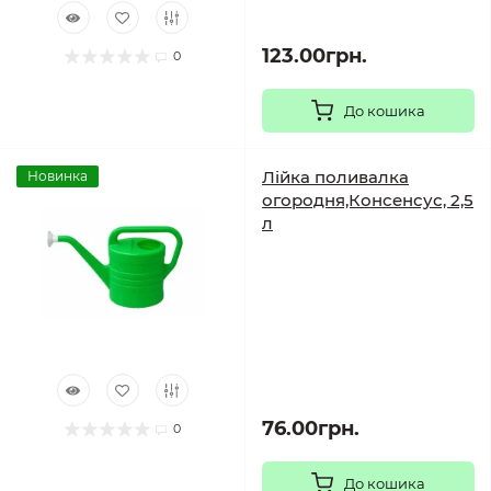
123.00грн.
0
До кошика
Лійка поливалка
Новинка
огородня,Консенсус, 2,5
л
76.00грн.
0
До кошика