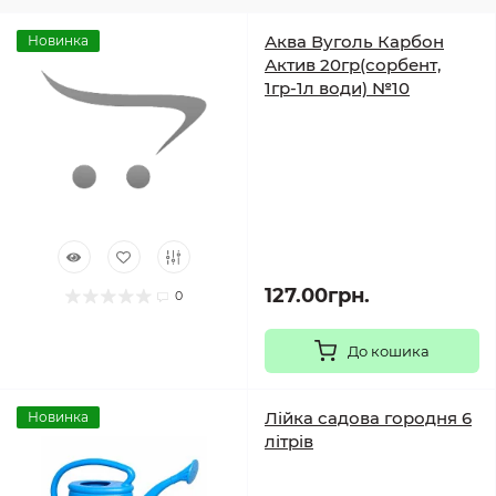
Аква Вуголь Карбон
Новинка
Актив 20гр(сорбент,
1гр-1л води) №10
127.00грн.
0
До кошика
Лійка садова городня 6
Новинка
літрів