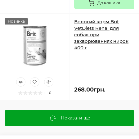
До кошика
Вологий корм Brit
Новинка
VetDiets Renal для
собак при
захворюваннях нирок
400 г
268.00грн.
0
Показати ще