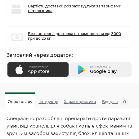
Вартість доставки розраховується за тарифами
перевізника
Безкоштовна доставка на замовлення від 3000
грн до 25 кг
Замовляй через додаток:
Наш додаток на
Наш додаток на
App store
Google play
0
Опис товару
Інструкції
Характеристики
Відгуків
П
Спеціально розроблені препарати проти паразитів
у вигляді крапель для собак і котів є ефективним та
зручним засобом захисту від блох, кліщів та інших