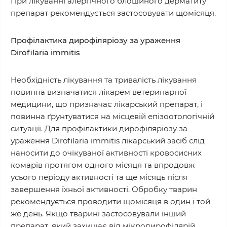
При лікуванні алергічного блошиного дерматиту
препарат рекомендується застосовувати щомісяця.
Профілактика дирофіляріозу за ураження
Dirofilaria immitis
Необхідність лікування та тривалість лікування
повинна визначатися лікарем ветеринарної
медицини, що призначає лікарський препарат, і
повинна ґрунтуватися на місцевій епізоотологічній
ситуації. Для профілактики дирофіляріозу за
ураження Dirofilaria immitis лікарський засіб слід
наносити до очікуваної активності кровосисних
комарів протягом одного місяця та впродовж
усього періоду активності та ще місяць після
завершення їхньої активності. Обробку тварин
рекомендується проводити щомісяця в один і той
же день. Якщо тварині застосовували інший
препарат, який захищає від мікродирофілярій,