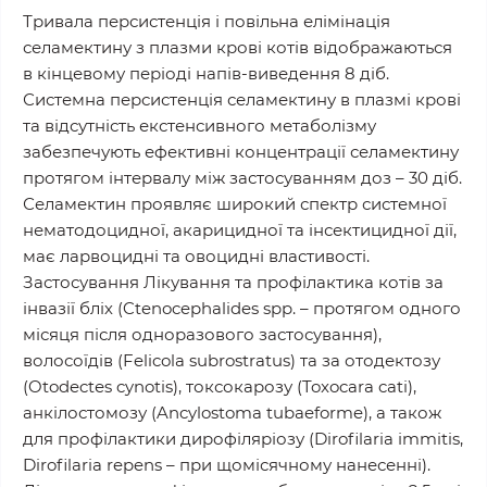
Тривала персистенція і повільна елімінація
селамектину з плазми крові котів відображаються
в кінцевому періоді напів-виведення 8 діб.
Системна персистенція селамектину в плазмі крові
та відсутність екстенсивного метаболізму
забезпечують ефективні концентрації селамектину
протягом інтервалу між застосуванням доз – 30 діб.
Селамектин проявляє широкий спектр системної
нематодоцидної, акарицидної та інсектицидної дії,
має ларвоцидні та овоцидні властивості.
Застосування Лікування та профілактика котів за
інвазії бліх (Ctenocephalides spp. – протягом одного
місяця після одноразового застосування),
волосоїдів (Felicola subrostratus) та за отодектозу
(Otodectеs cynotis), токсокарозу (Toxocara cati),
анкілостомозу (Ancylostoma tubaeforme), а також
для профілактики дирофіляріозу (Dirofilariа іmmitis,
Dirofilaria repens – при щомісячному нанесенні).