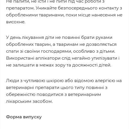
Не палити, не їсти і не пити під час роботи з
препаратом. Уникайте безпосереднього контакту з
обробленими тваринами, поки місце нанесення не
висохне.
У день лікування діти не повинні брати руками
оброблених тварин, а тваринам не дозволяється
спати зі своїми господарями, особливо з дітьми.
Використані аплікатори слід негайно утилізувати і
не залишати в межах зору та досяжності дітей.
Люди з чутливою шкірою або відомою алергією на
ветеринарні препарати цього типу повинні з
обережністю поводитися з ветеринарним
лікарським засобом.
Форма випуску