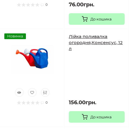
76.00грн.
0
До кошика
Лійка поливалка
Новинка
огородня,Консенсус, 12
л
156.00грн.
0
До кошика