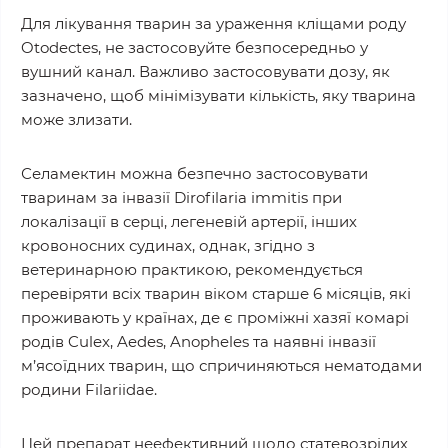
Для лікування тварин за ураження кліщами роду
Otodectes, не застосовуйте безпосередньо у
вушний канал. Важливо застосовувати дозу, як
зазначено, щоб мінімізувати кількість, яку тварина
може злизати.
Селамектин можна безпечно застосовувати
тваринам за інвазії Dirofilaria immitis при
локалізації в серці, легеневій артерії, інших
кровоносних судинах, однак, згідно з
ветеринарною практикою, рекомендується
перевіряти всіх тварин віком старше 6 місяців, які
проживають у країнах, де є проміжні хазяї комарі
родів Culex, Aedes, Anopheles та наявні інвазії
м’ясоїдних тварин, що спричиняються нематодами
родини Filariidae.
Цей препарат неефективний щодо статевозрілих