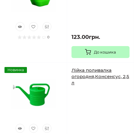
123.00грн.
0
До кошика
Лійка поливалка
Новинка
огородня,Консенсус, 2,5
л