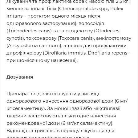
Лікування та профілактика собак масою тіла 2,5 кг і
менше за інвазії бліх (Ctenocephalides spp., Pulex
irritans – протягом одного місяця після
одноразового застосування), волосоїдів
(Trichodectes canis) та за отодектозу (Otodectеs
сynotis), токсокарозу (Toxocarа canis), анкілостомозу
(Ancylostoma caninum), а також для профілактики
дирофіляріозу (Dirofilariа іmmitis, Dirofilaria repens –
при щомісячному нанесенні).
Дозування
Препарат слід застосовувати у вигляді
одноразового нанесення одноразової дози (6 мг/
кг селамектину). За моноінвазії або мікстінвазії
тварини застосовують тільки одне нанесення
рекомендованої дози (6 мг/кг селамектину).
Відповідна тривалість періоду лікування для
окремих паразитів вказана нижче.