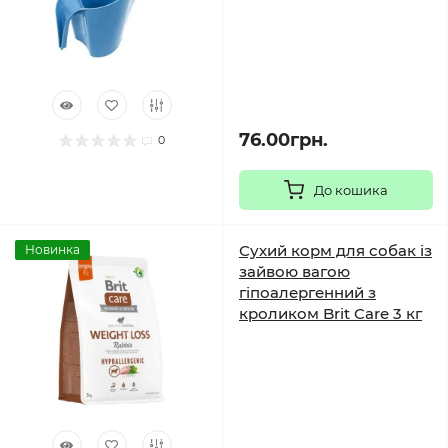
76.00грн.
0
До кошика
Сухий корм для собак із
Новинка
зайвою вагою
гіпоалергенний з
кроликом Brit Care 3 кг