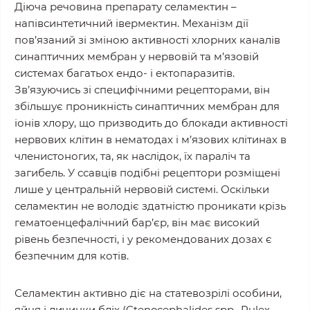
Діюча речовина препарату селамектин –
напівсинтетичний івермектин. Механізм дії
пов’язаний зі зміною активності хлорних каналів
синаптичних мембран у нервовій та м’язовій
системах багатьох ендо- і ектопаразитів.
Зв’язуючись зі специфічними рецепторами, він
збільшує проникність синаптичних мембран для
іонів хлору, що призводить до блокади активності
нервових клітин в нематодах і м’язових клітинах в
членистоногих, та, як наслідок, їх параліч та
загибель. У ссавців подібні рецептори розміщені
лише у центральній нервовій системі. Оскільки
селамектин не володіє здатністю проникати крізь
гематоенцефалічний бар’єр, він має високий
рівень безпечності, і у рекомендованих дозах є
безпечним для котів.
Селамектин активно діє на статевозрілі особини,
яйця і личинки бліх (Ctenocephalides spp., Pulex