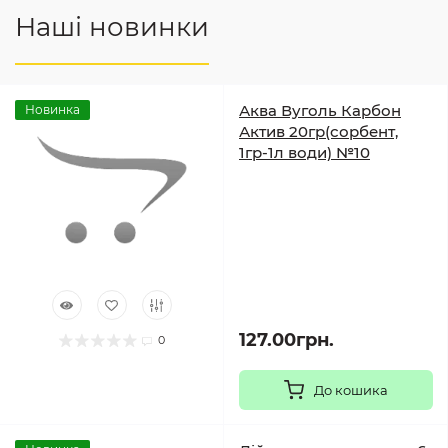
Наші новинки
Аква Вуголь Карбон
Новинка
Актив 20гр(сорбент,
1гр-1л води) №10
127.00грн.
0
До кошика