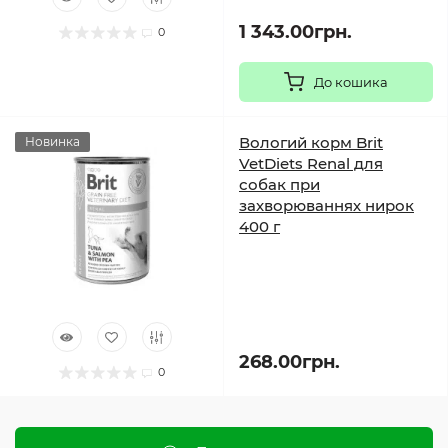
1 343.00грн.
0
До кошика
Вологий корм Brit
Новинка
VetDiets Renal для
собак при
захворюваннях нирок
400 г
268.00грн.
0