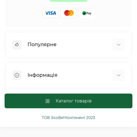
Популярне
Собаки
Коти
Інформація
Птахи
Гризуни
Для оптових покупців
Рептилії
Оплата і доставка
Каталог товарів
Сільськогосподарські тварини та птахи
Політика конфіденційності
Риби
Публічна угода
ТОВ ЗооВетКонтинент 2023
Інші
Повернення або обмін товарів
Ginger Pro Motion