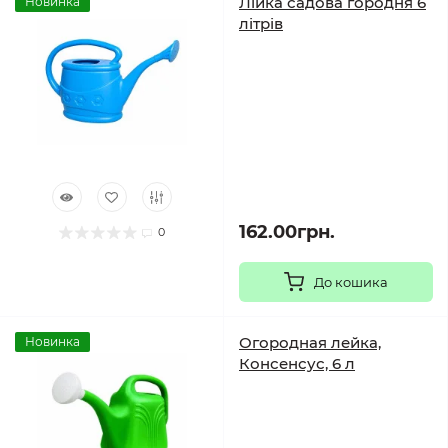
Лійка садова городня 6
Новинка
літрів
162.00грн.
0
До кошика
Огородная лейка,
Новинка
Консенсус, 6 л