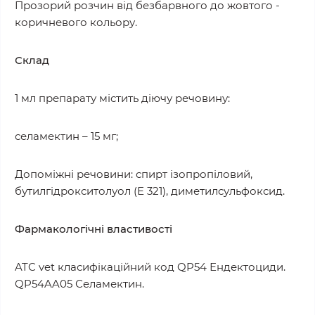
Прозорий розчин від безбарвного до жовтого -
коричневого кольору.
Склад
1 мл препарату містить діючу речовину:
селамектин – 15 мг;
Допоміжні речовини: спирт ізопропіловий,
бутилгідрокситолуол (Е 321), диметилсульфоксид.
Фармакологічні властивості
ATC vet класифікаційний код QP54 Ендектоциди.
QP54AA05 Селамектин.