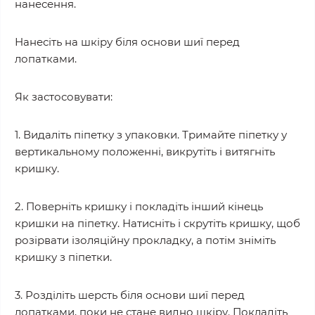
нанесення.
Нанесіть на шкіру біля основи шиї перед
лопатками.
Як застосовувати:
1. Видаліть піпетку з упаковки. Тримайте піпетку у
вертикальному положенні, викрутіть і витягніть
кришку.
2. Поверніть кришку і покладіть інший кінець
кришки на піпетку. Натисніть і скрутіть кришку, щоб
розірвати ізоляційну прокладку, а потім зніміть
кришку з піпетки.
3. Розділіть шерсть біля основи шиї перед
лопатками, поки не стане видно шкіру. Покладіть