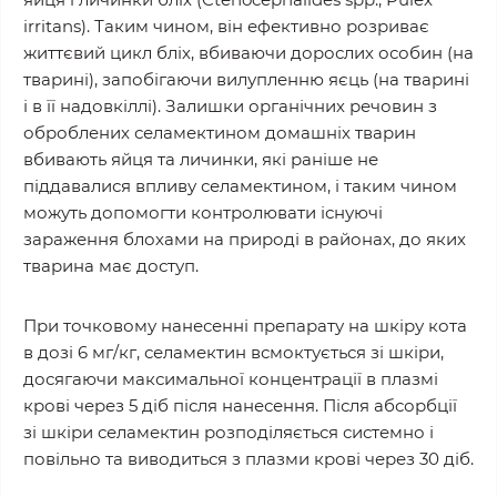
irritans). Таким чином, він ефективно розриває
життєвий цикл бліх, вбиваючи дорослих особин (на
тварині), запобігаючи вилупленню яєць (на тварині
і в її надовкіллі). Залишки органічних речовин з
оброблених селамектином домашніх тварин
вбивають яйця та личинки, які раніше не
піддавалися впливу селамектином, і таким чином
можуть допомогти контролювати існуючі
зараження блохами на природі в районах, до яких
тварина має доступ.
При точковому нанесенні препарату на шкіру кота
в дозі 6 мг/кг, селамектин всмоктується зі шкіри,
досягаючи максимальної концентрації в плазмі
крові через 5 діб після нанесення. Після абсорбції
зі шкіри селамектин розподіляється системно і
повільно та виводиться з плазми крові через 30 діб.