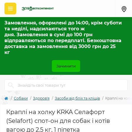
Замовлення, оформлені до 14:00, крім суботи
та неділі, надсилаються того ж
дня. Замовлення в сумі до 100 грн
відправляються по передплаті. Безкоштовна
доставка на замовлення від 3000 грн до 25
кг
Зачинити
Собаки
Здоров'я
Засоби від бліх та кліщів
Краплі на холк
Краплі на холку KRKA Селафорт
(Selafort) спот-он для собак і котів
вагою до 2.5 кг, 1 піпетка