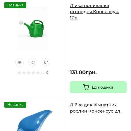
Лійка поливалка
Новинка
огородня,Консенсус,
10л
131.00грн.
0
До кошика
Лійка для кімнатних
Новинка
рослин Консенсус 2л