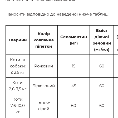
Наносити відповідно до наведеної нижче таблиці:
Вміст
Колір
Селамектин
діючої
Тварини
ковпачка
(мг)
речовин
піпетки
(мг/мл)
Коти та
собаки:
Рожевий
15
60
≤ 2,5 кг
Коти:
Бірюзовий
45
60
2,6-7,5 кг
Коти:
Тепло-
7,6-10,0
60
60
сірий
кг