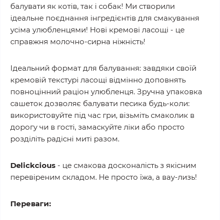
балувати як котів, так і собак! Ми створили
ідеальне поєднання інгредієнтів для смакування
усіма улюбленцями! Нові кремові ласощі - це
справжня молочно-сирна ніжність!
Ідеальний формат для балування: завдяки своїй
кремовій текстурі ласощі відмінно доповнять
повноцінний раціон улюбленця. Зручна упаковка
сашеток дозволяє балувати песика будь-коли:
використовуйте під час гри, візьміть смаколик в
дорогу чи в гості, замаскуйте ліки або просто
розділіть радісні миті разом.
Delickcious
- це смакова досконалість з якісним
перевіреним складом. Не просто їжа, а вау-лизь!
Переваги: