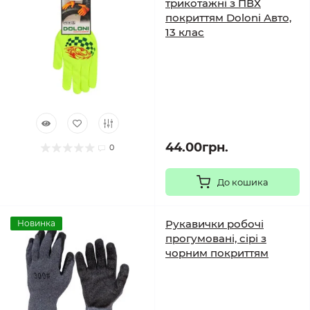
трикотажні з ПВХ
покриттям Doloni Авто,
13 клас
44.00грн.
0
До кошика
Рукавички робочі
Новинка
прогумовані, сірі з
чорним покриттям