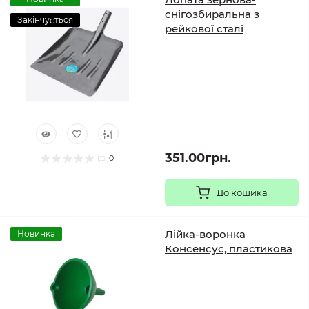
снігозбиральна з
Закінчується
рейкової сталі
351.00грн.
0
До кошика
Лійка-воронка
Новинка
Консенсус, пластикова