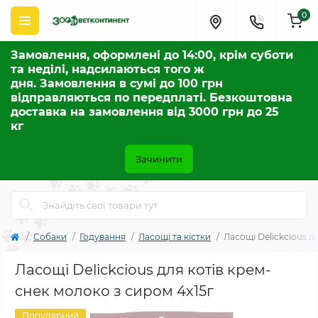
0
Замовлення, оформлені до 14:00, крім суботи
та неділі, надсилаються того ж
дня. Замовлення в сумі до 100 грн
відправляються по передплаті. Безкоштовна
доставка на замовлення від 3000 грн до 25
кг
Зачинити
Собаки
Годування
Ласощі та кістки
Ласощі Delickcious д
Ласощі Delickcious для котів крем-
снек молоко з сиром 4х15г
Популярний