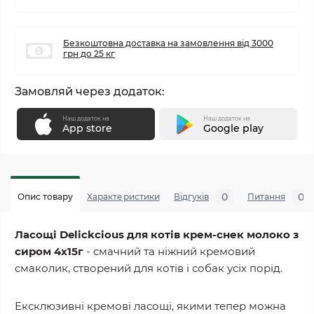
Безкоштовна доставка на замовлення від 3000
грн до 25 кг
Замовляй через додаток:
Наш додаток на
Наш додаток на
App store
Google play
0
0
Опис товару
Характеристики
Відгуків
Питання
Ласощі Delickcious для котів крем-снек молоко з
сиром 4х15г
- смачний та ніжний кремовий
смаколик, створений для котів і собак усіх порід.
Ексклюзивні кремові ласощі, якими тепер можна