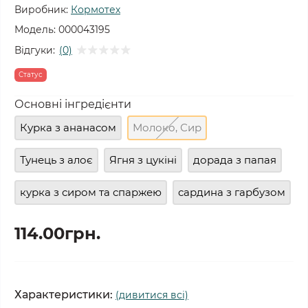
Виробник:
Кормотех
Модель:
000043195
Відгуки:
(0)
Статус
Основні інгредієнти
Курка з ананасом
Молоко, Сир
Тунець з алоє
Ягня з цукіні
дорада з папая
курка з сиром та спаржею
сардина з гарбузом
114.00грн.
Характеристики:
(дивитися всі)