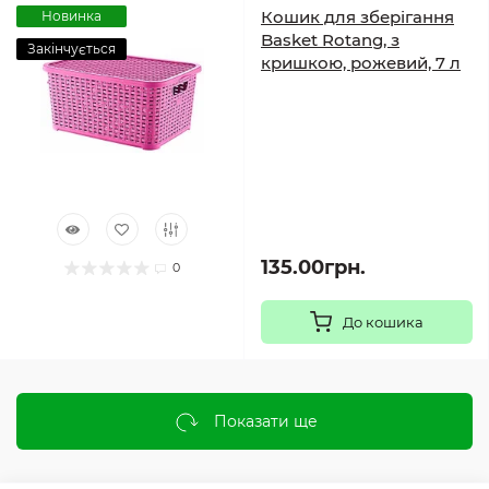
Кошик для зберігання
Новинка
Basket Rotang, з
Закінчується
кришкою, рожевий, 7 л
135.00грн.
0
До кошика
Показати ще