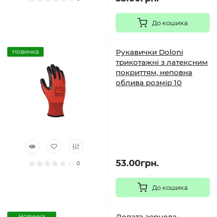
До кошика
Рукавички Doloni
Новинка
трикотажні з латексним
покриттям, неповна
облива розмір 10
53.00грн.
0
До кошика
Лопата зернова-
Новинка