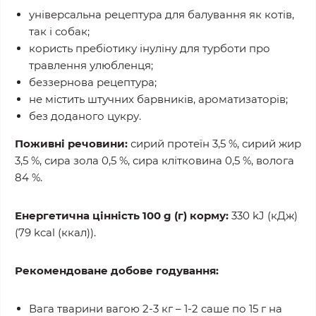
універсальна рецептура для балування як котів,
так і собак;
користь пребіотику інуліну для турботи про
травлення улюбленця;
беззернова рецептура;
не містить штучних барвників, ароматизаторів;
без доданого цукру.
Поживні речовини:
сирий протеїн 3,5 %, сирий жир
3,5 %, сира зола 0,5 %, сира клітковина 0,5 %, волога
84 %.
Енергетична цінність 100 g (г) корму:
330 kJ (кДж)
(79 kcal (ккал)).
Рекомендоване добове годування:
Вага тварини вагою 2-3 кг – 1-2 саше по 15 г на