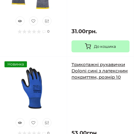
31.00грн.
0
До кошика
Трикотажні рукавички
Новинка
Doloni сині з латексним
покриттям, розмір 10
53.00грн.
0