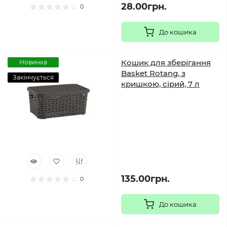
28.00грн.
0
До кошика
Кошик для зберігання
Новинка
Basket Rotang, з
Закінчується
кришкою, сірий, 7 л
135.00грн.
0
До кошика