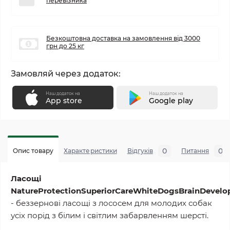
перевізника
Безкоштовна доставка на замовлення від 3000
грн до 25 кг
Замовляй через додаток:
Наш додаток на
Наш додаток на
App store
Google play
0
0
Опис товару
Характеристики
Відгуків
Питання
Ласощі
Nature
Protection
Superior
Care
White
Dogs
Brain
Develo
- беззернові ласощі з лососем для молодих собак
усіх порід з білим і світлим забарвленням шерсті.