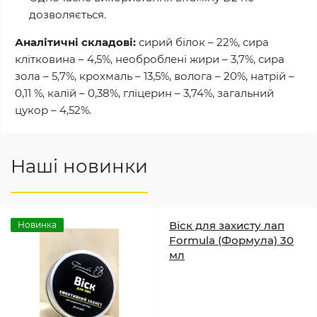
дозволяється.
Аналітичні складові:
сирий білок – 22%, сира
клітковина – 4,5%, необроблені жири – 3,7%, сира
зола – 5,7%, крохмаль – 13,5%, волога – 20%, натрій –
0,11 %, калій – 0,38%, гліцерин – 3,74%, загальний
цукор – 4,52%.
Наші новинки
Віск для захисту лап
Новинка
Formula (Формула) 30
мл