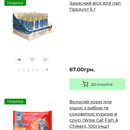
Захисний віск для лап
Новинка
Продукт 5 г
67.00грн.
0
До кошика
Вологий корм для
Новинка
кішок з рибою та
соковитою куркою в
соусі (Wise Cat Fish &
Chiken), 100гх4шт