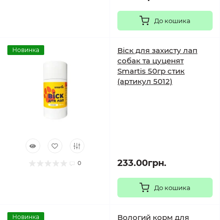
До кошика
Віск для захисту лап
Новинка
собак та цуценят
Smartis 50гр стик
(артикул 5012)
233.00грн.
0
До кошика
Вологий корм для
Новинка