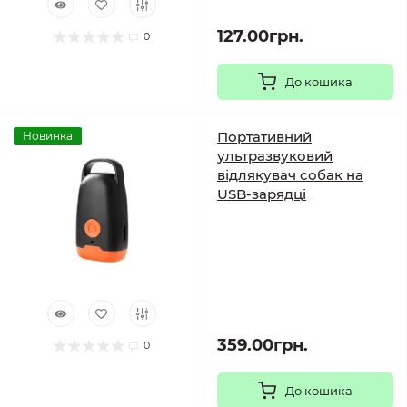
127.00грн.
0
До кошика
Портативний
Новинка
ультразвуковий
відлякувач собак на
USB-зарядці
359.00грн.
0
До кошика