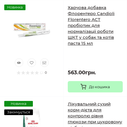
Харчова добавка
Новинка
Флорентеро Candioli
Florentero АСТ
пробіотик для
нормалізації роботи
ШКТ у собак та котів
паста 15 мл
563.00грн.
0
До кошика
Лікувальний сухий
Новинка
корм-дієта для
Закінчується
контролю рівня
глюкози при цукровому