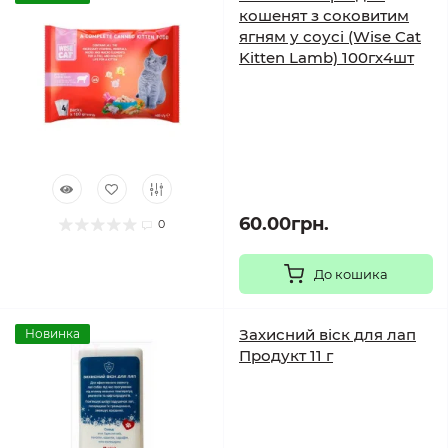
кошенят з соковитим
ягням у соусі (Wise Cat
Kitten Lamb) 100гх4шт
60.00грн.
0
До кошика
Захисний віск для лап
Новинка
Продукт 11 г