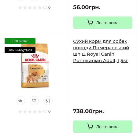
56.00грн.
0
До кошика
Сухий корм для собак
Новинка
породи Померанський
Закінчується
шпіц, Royal Canin
Pomeranian Adult, 1,5кг
738.00грн.
0
До кошика