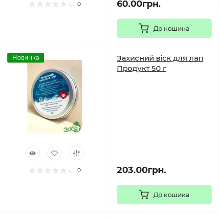
60.00грн.
0
До кошика
Захисний віск для лап
Новинка
Продукт 50 г
203.00грн.
0
До кошика