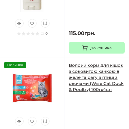
115.00грн.
0
До кошика
Волоий корм для кішок
Новинка
з соковитою качкою в
желе та рагу з птиці з
овочами (Wise Cat Duck
& Poultry) 100гх4шт