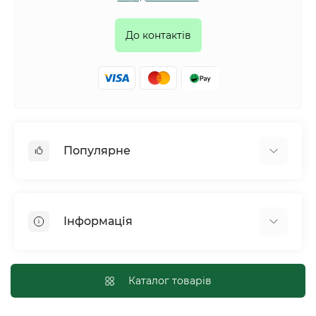
До контактів
Популярне
Собаки
Коти
Інформація
Птахи
Гризуни
Для оптових покупців
Рептилії
Оплата і доставка
Каталог товарів
Сільськогосподарські тварини та птахи
Політика конфіденційності
Риби