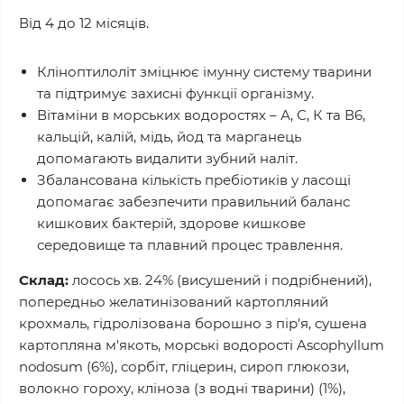
Від 4 до 12 місяців.
Кліноптилоліт зміцнює імунну систему тварини
та підтримує захисні функції організму.
Вітаміни в морських водоростях – А, С, К та В6,
кальцій, калій, мідь, йод та марганець
допомагають видалити зубний наліт.
Збалансована кількість пребіотиків у ласощі
допомагає забезпечити правильний баланс
кишкових бактерій, здорове кишкове
середовище та плавний процес травлення.
Склад:
лосось хв. 24% (висушений і подрібнений),
попередньо желатинізований картопляний
крохмаль, гідролізована борошно з пір'я, сушена
картопляна м'якоть, морські водорості Ascophyllum
nodosum (6%), сорбіт, гліцерин, сироп глюкози,
волокно гороху, кліноза (з водні тварини) (1%),