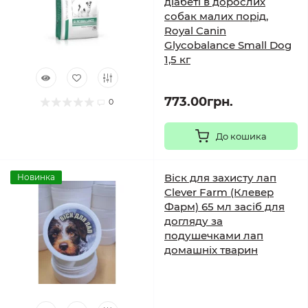
діабеті в дорослих
собак малих порід,
Royal Canin
Glycobalance Small Dog
1,5 кг
773.00грн.
0
До кошика
Віск для захисту лап
Новинка
Clever Farm (Клевер
Фарм) 65 мл засіб для
догляду за
подушечками лап
домашніх тварин