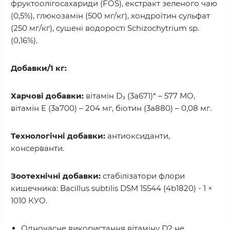
фруктоолігосахариди (FOS), екстракт зеленого чаю
(0,5%), глюкозамін (500 мг/кг), хондроїтин сульфат
(250 мг/кг), сушені водорості Schizochytrium sp.
(0,16%).
Добавки/1 кг:
Харчові добавки:
вітамін D₃ (3a671)* – 577 МО,
вітамін Е (3a700) – 204 мг, біотин (3a880) – 0,08 мг.
Технологічні добавки:
антиоксиданти,
консерванти.
Зоотехнічні добавки:
стабілізатори флори
кишечника: Bacillus subtilis DSM 15544 (4b1820) - 1 ×
1010 КУО.
Одночасне використання вітаміну D2 не