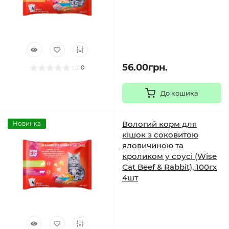
56.00грн.
0
До кошика
Вологий корм для
Новинка
кішок з соковитою
яловичиною та
кроликом у соусі (Wise
Cat Beef & Rabbit), 100гх
4шт