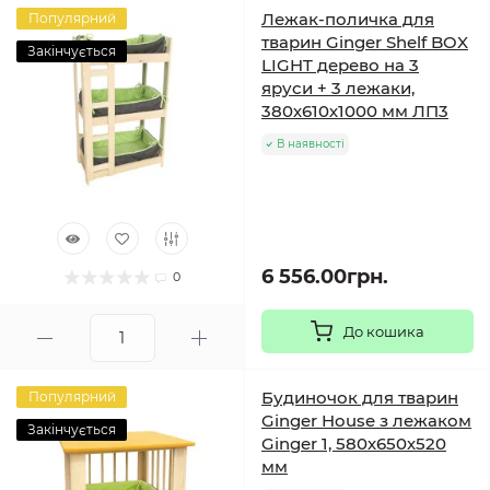
Лежак-поличка для
Популярний
тварин Ginger Shelf BOX
Закінчується
LIGHT дерево на 3
яруси + 3 лежаки,
380х610х1000 мм ЛП3
В наявності
6 556.00грн.
0
До кошика
Будиночок для тварин
Популярний
Ginger House з лежаком
Закінчується
Ginger 1, 580х650х520
мм