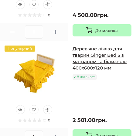
4 500.00грн.
0
До кошика
Дерев'яне ліжко для
Популярний
тварин Ginger Bed S з
матрацом та білизною
400х600х120 мм
В наявності
2 501.00грн.
0
До кошика