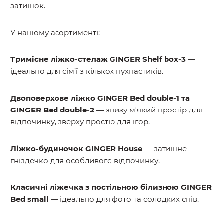
затишок.
У нашому асортименті:
Тримісне ліжко-стелаж GINGER Shelf box-3
—
ідеально для сім’ї з кількох пухнастиків.
Двоповерхове ліжко GINGER Bed double-1 та
GINGER Bed double-2
— знизу мʼякий простір для
відпочинку, зверху простір для ігор.
Ліжко-будиночок GINGER House
— затишне
гніздечко для особливого відпочинку.
Класичні ліжечка з постільною білизною GINGER
Bed small
— ідеально для фото та солодких снів.