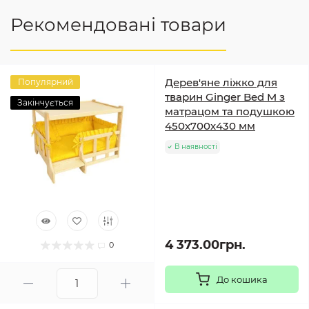
Рекомендовані товари
Дерев'яне ліжко для
Популярний
тварин Ginger Bed M з
Закінчується
матрацом та подушкою
450х700х430 мм
В наявності
4 373.00грн.
0
До кошика