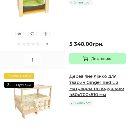
В наявності
5 340.00грн.
0
До кошика
Дерев'яне ліжко для
Популярний
тварин Ginger Bed L з
Закінчується
матрацом та подушкою
450х700х510 мм
В наявності