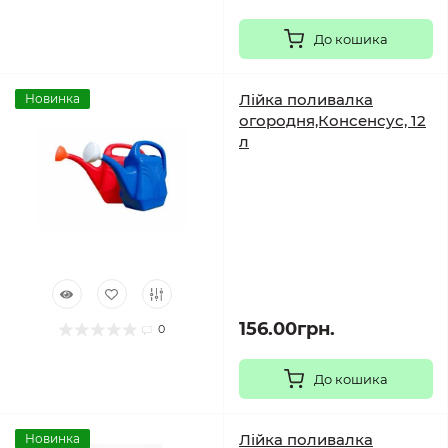
До кошика
Лійка поливалка
Новинка
огородня,Консенсус, 12
л
156.00грн.
0
До кошика
Лійка поливалка
Новинка