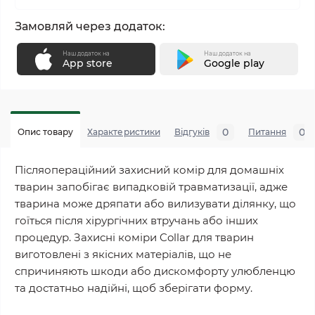
Замовляй через додаток:
Наш додаток на
Наш додаток на
App store
Google play
0
0
Опис товару
Характеристики
Відгуків
Питання
Післяопераційний захисний комір для домашніх
тварин запобігає випадковій травматизації, адже
тварина може дряпати або вилизувати ділянку, що
гоїться після хірургічних втручань або інших
процедур. Захисні коміри Collar для тварин
виготовлені з якісних матеріалів, що не
спричиняють шкоди або дискомфорту улюбленцю
та достатньо надійні, щоб зберігати форму.