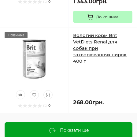
1 343.00грн.
0
До кошика
Вологий корм Brit
Новинка
VetDiets Renal для
собак при
захворюваннях нирок
400 г
268.00грн.
0
Показати ще