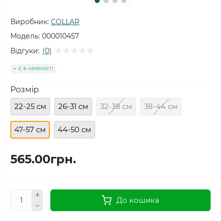
Виробник:
COLLAR
Модель:
000010457
Відгуки:
(0)
Є в наявності
Розмір
22-25 см
26-31 см
32-38 см
38-44 см
47-57 см
44-50 см
565.00грн.
До кошика