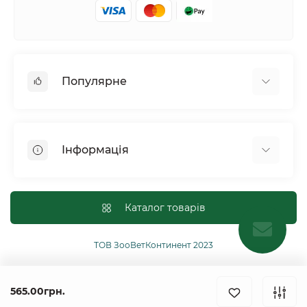
Популярне
Собаки
Коти
Інформація
Птахи
Гризуни
Для оптових покупців
Рептилії
Оплата і доставка
Каталог товарів
Сільськогосподарські тварини та птахи
Політика конфіденційності
Риби
Публічна угода
ТОВ ЗооВетКонтинент 2023
Інші
Повернення або обмін товарів
Ginger Pro Motion
565.00грн.
Контакти