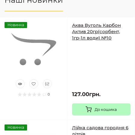
Наші новинки
Аква Вуголь Карбон
Новинка
Актив 20гр(сорбент,
1гр-1л води) №10
127.00грн.
0
До кошика
Лійка садова городня 6
Новинка
літрів