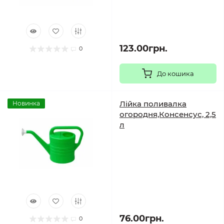
123.00грн.
0
До кошика
Лійка поливалка
Новинка
огородня,Консенсус, 2,5
л
76.00грн.
0