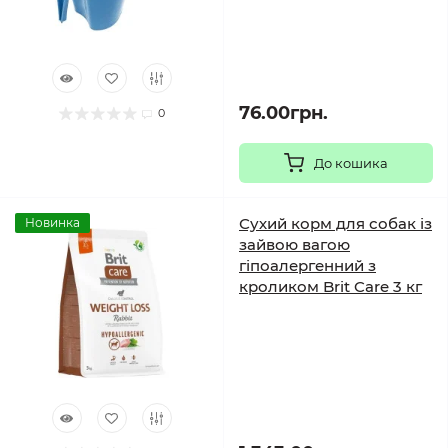
76.00грн.
0
До кошика
Сухий корм для собак із
Новинка
зайвою вагою
гіпоалергенний з
кроликом Brit Care 3 кг