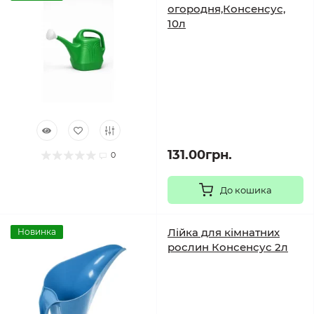
огородня,Консенсус,
10л
131.00грн.
0
До кошика
Лійка для кімнатних
Новинка
рослин Консенсус 2л