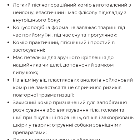
Легкий післяопераційний комір виготовлений з
нейлону, еластичний і має флісову підкладку з
внутрішнього боку;
Конусоподібна форма не заважає тварині під
час прийому їжі, під час сну та прогулянок;
Комір практичний, гігієнічний і простий в
застосуванні;
Має петельки для зручного кріплення до
нашийника чи шлеї, доповнений замком-
липучкою;
На відміну від пластикових аналогів нейлоновий
комір не ламається та не спричиняє ризиків
повторної травматизації;
Захисний комір призначений для запобігання
розчісування або вилизування тіла, голови та
шиї при лікуванні поранень, опіків і захворювань
шкіри у тварин; отруєнні собаки зовнішніми
препаратами;
Легко очистити та зручно зберігати.