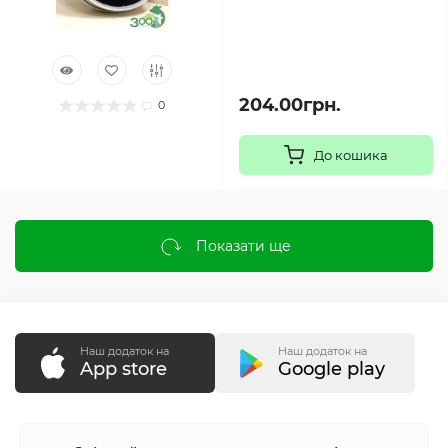
204.00грн.
0
До кошика
Показати ще
Наш додаток на
Наш додаток на
App store
Google play