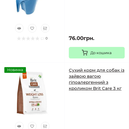
76.00грн.
0
До кошика
Сухий корм для собак із
Новинка
зайвою вагою
гіпоалергенний з
кроликом Brit Care 3 кг