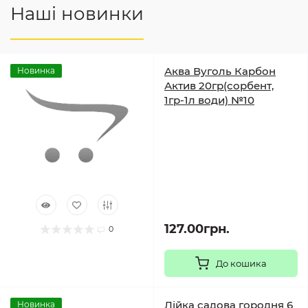
Наші новинки
Аква Вуголь Карбон
Новинка
Актив 20гр(сорбент,
1гр-1л води) №10
127.00грн.
0
До кошика
Лійка садова городня 6
Новинка