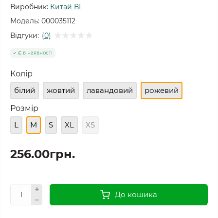
Виробник:
Китай ВІ
Модель:
000035112
Відгуки:
(0)
Є в наявності
Колір
білий
жовтий
лавандовий
рожевий
Розмір
L
M
S
XL
XS
256.00грн.
До кошика