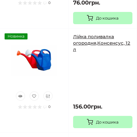
76.00грн.
0
До кошика
Лійка поливалка
Новинка
огородня,Консенсус, 12
л
156.00грн.
0
До кошика