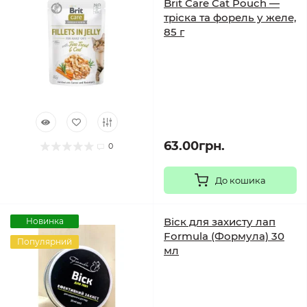
Brit Care Cat Pouch —
тріска та форель у желе,
85 г
63.00грн.
0
До кошика
Віск для захисту лап
Новинка
Formula (Формула) 30
Популярний
мл