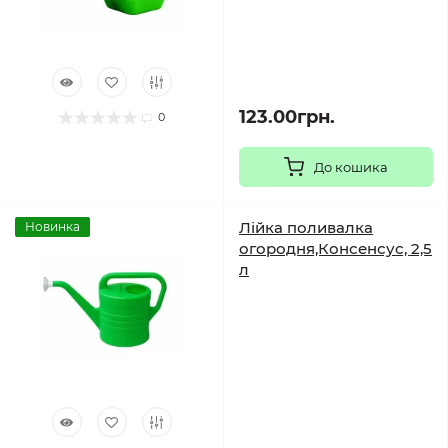
123.00грн.
0
До кошика
Лійка поливалка
Новинка
огородня,Консенсус, 2,5
л