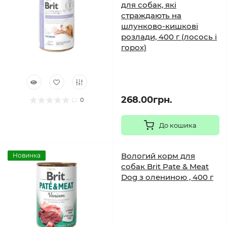
для собак, які
страждають на
шлунково-кишкові
розлади, 400 г (лосось і
горох)
268.00грн.
0
До кошика
Вологий корм для
Новинка
собак Brit Pate & Meat
Dog з олениною , 400 г