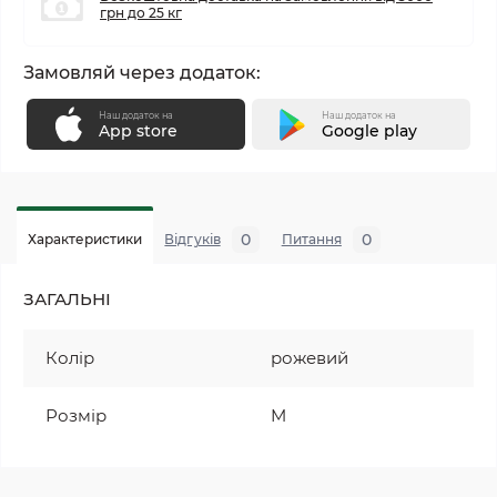
грн до 25 кг
Замовляй через додаток:
Наш додаток на
Наш додаток на
App store
Google play
0
0
Характеристики
Відгуків
Питання
ЗАГАЛЬНІ
Колір
рожевий
Розмір
M