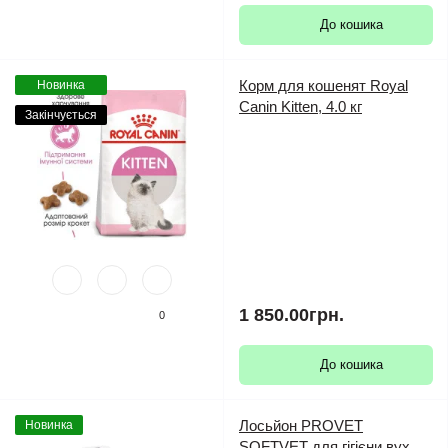
До кошика
Корм для кошенят Royal
Новинка
Canin Kitten, 4.0 кг
Закінчується
1 850.00грн.
0
До кошика
Лосьйон PROVET
Новинка
SOFTVET для гігієни вух