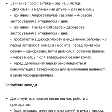
Звичайна профілактика – раз на 3 місяці.
• Для сімей із маленькими дітьми – раз на місяць.
• При інвазії Angiostrongylus vasorum – 4-разове
застосування з інтервалом 7 днів.
• При інвазії Thelazia callipaeda – дворазове
застосування з інтервалом 7 днів.
• Профілактика дирофіляріозу в ендемічних регіонах – у
період активності комарів і москітів: перед початком
сезону – одноразово, потім щомісяця, останній прийом
– через місяць після завершення сезону комах.
• Перед дегельмінтизацією рекомендується
консультація з ветеринаром для виключення наявності
в крові мікродирофілярій.
Запобіжні заходи
Дотримуйтесь правил гігієни під час роботи з
препаратом.
• Після використання ретельно вимийте руки з милом.