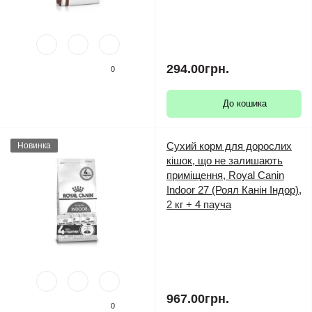
294.00грн.
0
До кошика
Сухий корм для дорослих
Новинка
кішок, що не залишають
приміщення, Royal Canin
Indoor 27 (Роял Канін Індор),
2 кг + 4 пауча
967.00грн.
0