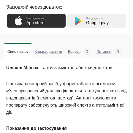
Замовляй через додаток:
Наш додаток на
Наш додаток на
App store
Google play
0
0
Опис товару
Характеристики
Відгуків
Питання
Unicum Milmax
– антигельмінтні таблетки для котів
Протипаразитарний засіб у формі таблеток зі смаком
м’яса призначений для профілактики та лікування котів від
ендопаразитів (нематод, цестод). Активні компоненти
препарату забезпечують широкий спектр антигельмінтної
дії.
Показання до застосування