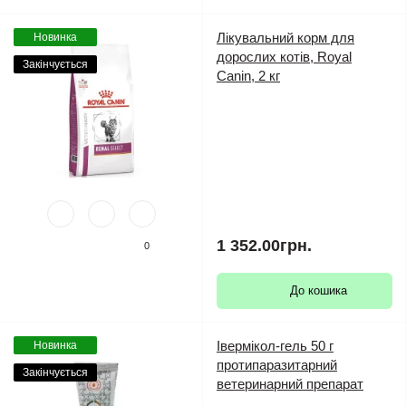
Лікувальний корм для
Новинка
дорослих котів, Royal
Закінчується
Canin, 2 кг
1 352.00грн.
0
До кошика
Івермікол-гель 50 г
Новинка
протипаразитарний
Закінчується
ветеринарний препарат