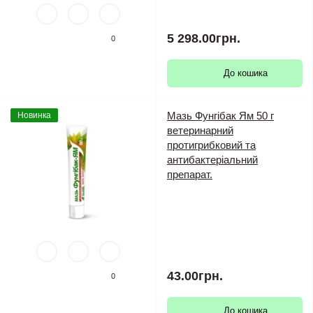
5 298.00грн.
0
До кошика
Мазь Фунгібак Ям 50 г
Новинка
ветеринарний
протигрибковий та
антибактеріальний
препарат.
43.00грн.
0
До кошика