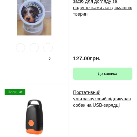
засіб для догляду за
подушечками лап домашніх
тварин
127.00грн.
0
До кошика
Портативний
Новинка
ультразвуковий відлякувач
собак на USB-зарядці