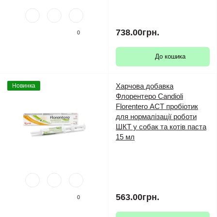
738.00грн.
0
До кошика
Харчова добавка
Новинка
Флорентеро Candioli
Florentero АСТ пробіотик
для нормалізації роботи
ШКТ у собак та котів паста
15 мл
563.00грн.
0