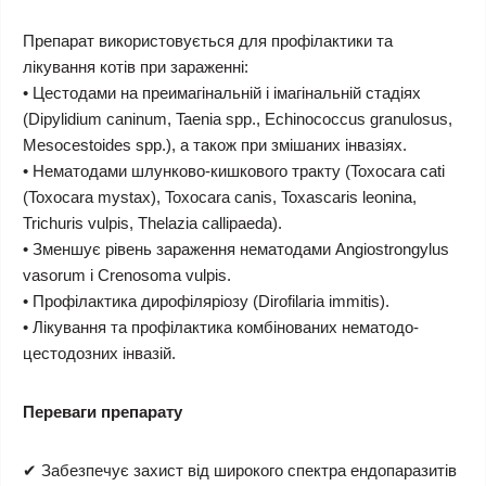
Препарат використовується для профілактики та
лікування котів при зараженні:
• Цестодами на преимагінальній і імагінальній стадіях
(Dipylidium caninum, Taenia spp., Echinococcus granulosus,
Mesocestoides spp.), а також при змішаних інвазіях.
• Нематодами шлунково-кишкового тракту (Toxocara cati
(Toxocara mystax), Toxocara canis, Toxascaris leonina,
Trichuris vulpis, Thelazia callipaeda).
• Зменшує рівень зараження нематодами Angiostrongylus
vasorum і Crenosoma vulpis.
• Профілактика дирофіляріозу (Dirofilaria immitis).
• Лікування та профілактика комбінованих нематодо-
цестодозних інвазій.
Переваги препарату
✔ Забезпечує захист від широкого спектра ендопаразитів