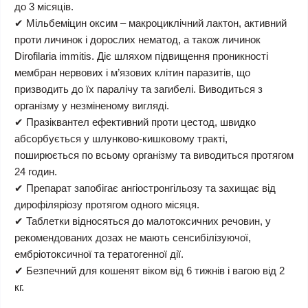
до 3 місяців.
✔ Мільбеміцин оксим – макроциклічний лактон, активний
проти личинок і дорослих нематод, а також личинок
Dirofilaria immitis. Діє шляхом підвищення проникності
мембран нервових і м’язових клітин паразитів, що
призводить до їх паралічу та загибелі. Виводиться з
організму у незміненому вигляді.
✔ Празіквантел ефективний проти цестод, швидко
абсорбується у шлунково-кишковому тракті,
поширюється по всьому організму та виводиться протягом
24 годин.
✔ Препарат запобігає ангіостронгільозу та захищає від
дирофіляріозу протягом одного місяця.
✔ Таблетки відносяться до малотоксичних речовин, у
рекомендованих дозах не мають сенсибілізуючої,
ембріотоксичної та тератогенної дії.
✔ Безпечний для кошенят віком від 6 тижнів і вагою від 2
кг.