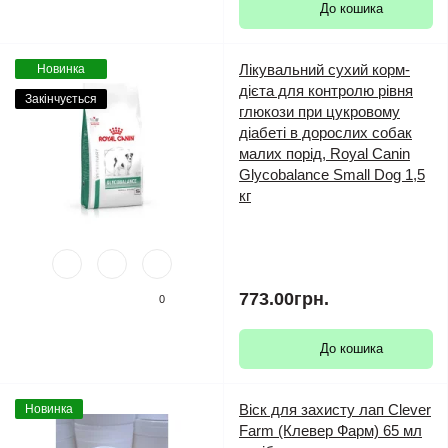
До кошика
Лікувальний сухий корм-
Новинка
дієта для контролю рівня
Закінчується
глюкози при цукровому
діабеті в дорослих собак
малих порід, Royal Canin
Glycobalance Small Dog 1,5
кг
773.00грн.
0
До кошика
Віск для захисту лап Clever
Новинка
Farm (Клевер Фарм) 65 мл