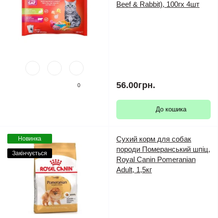
Beef & Rabbit), 100гх 4шт
56.00грн.
0
До кошика
Сухий корм для собак
Новинка
породи Померанський шпіц,
Закінчується
Royal Canin Pomeranian
Adult, 1,5кг