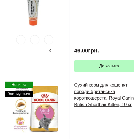
46.00грн.
0
До кошика
Сухий корм для кошенят
Новинка
породи британська
Закінчується
короткошерста, Royal Canin
British Shorthair Kitten, 10 кг