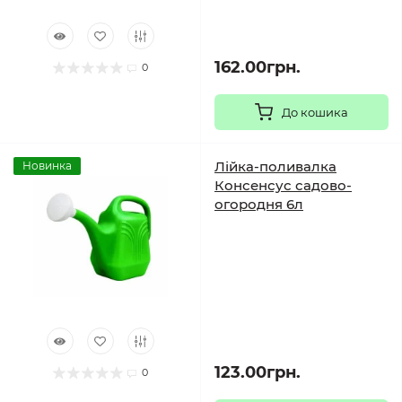
162.00грн.
0
До кошика
Лійка-поливалка
Новинка
Консенсус садово-
огородня 6л
123.00грн.
0