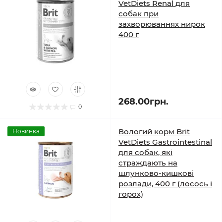
VetDiets Renal для
собак при
захворюваннях нирок
400 г
268.00грн.
0
Вологий корм Brit
Новинка
VetDiets Gastrointestinal
для собак, які
страждають на
шлунково-кишкові
розлади, 400 г (лосось і
горох)