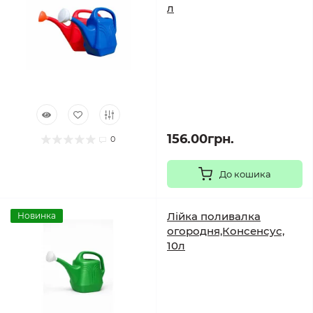
л
156.00грн.
0
До кошика
Лійка поливалка
Новинка
огородня,Консенсус,
10л