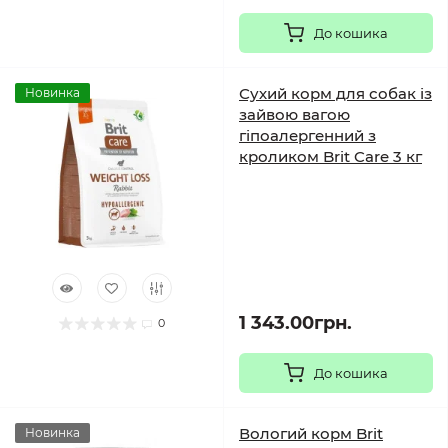
До кошика
Сухий корм для собак із
Новинка
зайвою вагою
гіпоалергенний з
кроликом Brit Care 3 кг
1 343.00грн.
0
До кошика
Вологий корм Brit
Новинка