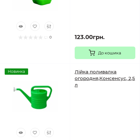
123.00грн.
0
До кошика
Лійка поливалка
Новинка
огородня,Консенсус, 2,5
л