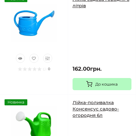
літрів
162.00грн.
0
До кошика
Лійка-поливалка
Новинка
Консенсус садово-
огородня 6л