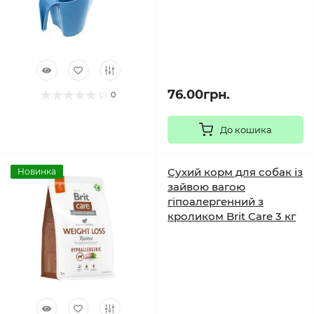
76.00грн.
0
До кошика
Сухий корм для собак із
Новинка
зайвою вагою
гіпоалергенний з
кроликом Brit Care 3 кг