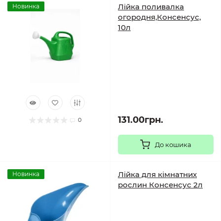
Лійка поливалка
Новинка
огородня,Консенсус,
10л
131.00грн.
0
До кошика
Лійка для кімнатних
Новинка
рослин Консенсус 2л