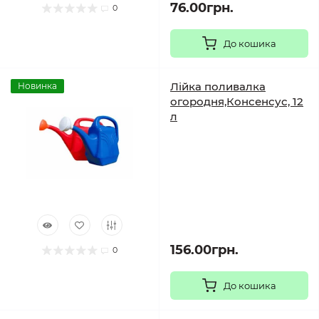
76.00грн.
0
До кошика
Лійка поливалка
Новинка
огородня,Консенсус, 12
л
156.00грн.
0
До кошика