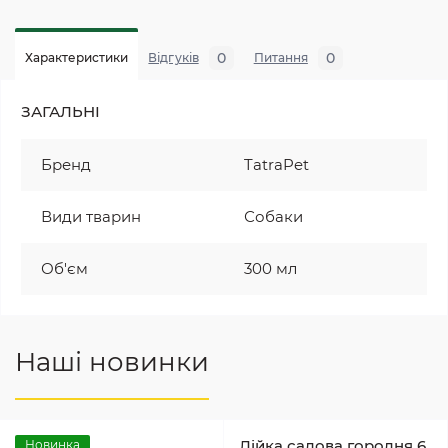
0
0
Характеристики
Відгуків
Питання
ЗАГАЛЬНІ
Бренд
TatraPet
Види тварин
Собаки
Об'єм
300 мл
Наші новинки
Лійка садова городня 6
Новинка