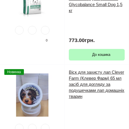
Glycobalance Small Dog 1,5
кг
773.00грн.
0
До кошика
Віск для захисту лап Clever
Новинка
Farm (Клевер Фарм) 65 мл
засіб для догляду за
подушечками лап домашніх
тварин