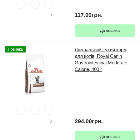
117.00грн.
0
До кошика
Лікувальний сухий корм
Новинка
для котів, Royal Canin
Gastrointestinal Moderate
Calorie, 400 г
294.00грн.
0
До кошика