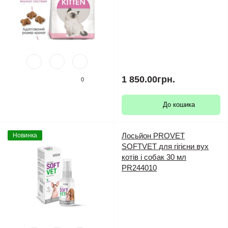
1 850.00грн.
0
До кошика
Лосьйон PROVET
Новинка
SOFTVET для гігієни вух
котів і собак 30 мл
PR244010