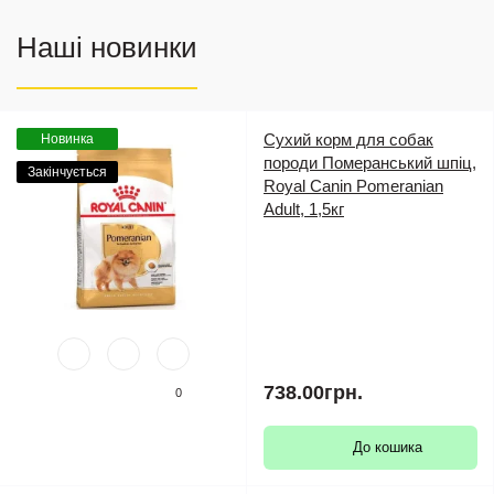
Наші новинки
Сухий корм для собак
Новинка
породи Померанський шпіц,
Закінчується
Royal Canin Pomeranian
Adult, 1,5кг
738.00грн.
0
До кошика