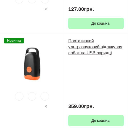
127.00грн.
0
До кошика
Портативний
Новинка
ультразвуковий відлякувач
собак на USB-зарядці
359.00грн.
0
До кошика