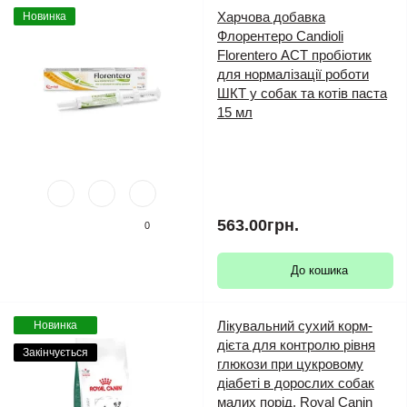
Харчова добавка
Новинка
Флорентеро Candioli
Florentero АСТ пробіотик
для нормалізації роботи
ШКТ у собак та котів паста
15 мл
563.00грн.
0
До кошика
Лікувальний сухий корм-
Новинка
дієта для контролю рівня
Закінчується
глюкози при цукровому
діабеті в дорослих собак
малих порід, Royal Canin