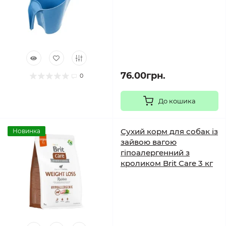
76.00грн.
0
До кошика
Сухий корм для собак із
Новинка
зайвою вагою
гіпоалергенний з
кроликом Brit Care 3 кг