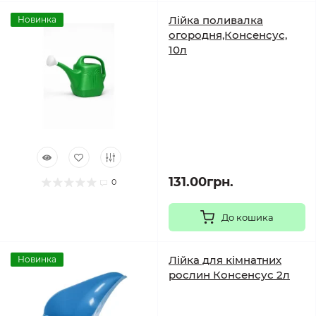
Лійка поливалка
Новинка
огородня,Консенсус,
10л
131.00грн.
0
До кошика
Лійка для кімнатних
Новинка
рослин Консенсус 2л