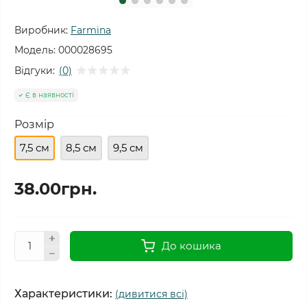
Виробник:
Farmina
Модель:
000028695
Відгуки:
(0)
Є в наявності
Розмір
7,5 см
8,5 см
9,5 см
38.00грн.
До кошика
Характеристики:
(дивитися всі)