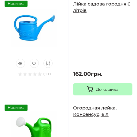
Лійка садова городня 6
Новинка
літрів
162.00грн.
0
До кошика
Огородная лейка,
Новинка
Консенсус, 6 л