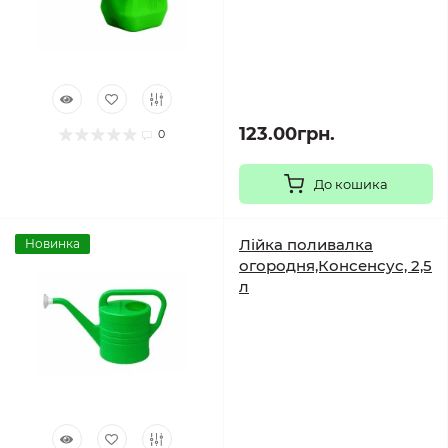
123.00грн.
0
До кошика
Лійка поливалка
Новинка
огородня,Консенсус, 2,5
л