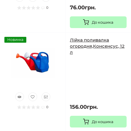
76.00грн.
0
До кошика
Лійка поливалка
Новинка
огородня,Консенсус, 12
л
156.00грн.
0
До кошика