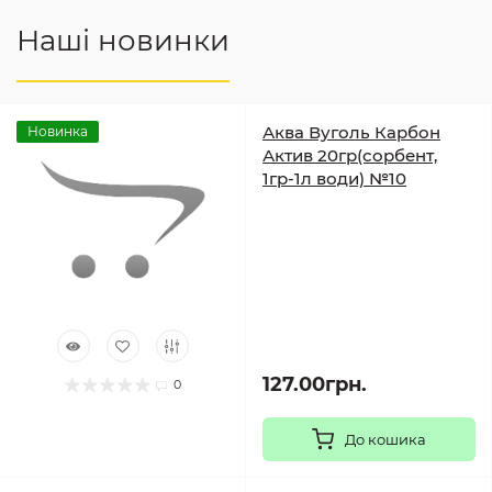
Наші новинки
Аква Вуголь Карбон
Новинка
Актив 20гр(сорбент,
1гр-1л води) №10
127.00грн.
0
До кошика