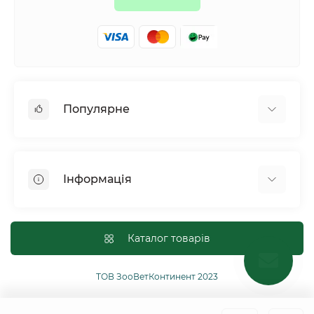
Популярне
Собаки
Коти
Інформація
Птахи
Гризуни
Для оптових покупців
Рептилії
Оплата і доставка
Каталог товарів
Сільськогосподарські тварини та птахи
Політика конфіденційності
Риби
Публічна угода
ТОВ ЗооВетКонтинент 2023
Інші
Повернення або обмін товарів