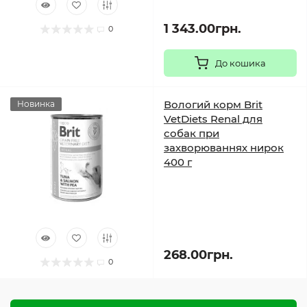
1 343.00грн.
0
До кошика
Вологий корм Brit
Новинка
VetDiets Renal для
собак при
захворюваннях нирок
400 г
268.00грн.
0