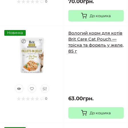
70.00грн.
0
До кошика
Вологий корм для котів
Новинка
Brit Care Cat Pouch —
тріска та форель у желе,
85 г
63.00грн.
0
До кошика