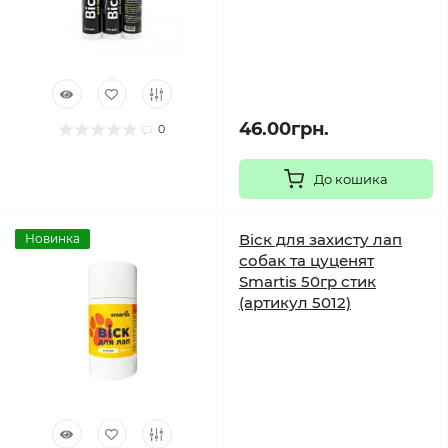
46.00грн.
0
До кошика
Віск для захисту лап
Новинка
собак та цуценят
Smartis 50гр стик
(артикул 5012)