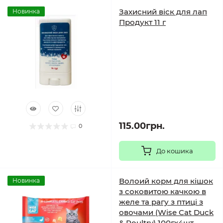
Захисний віск для лап
Новинка
Продукт 11 г
115.00грн.
0
До кошика
Волоий корм для кішок
Новинка
з соковитою качкою в
желе та рагу з птиці з
овочами (Wise Cat Duck
& Poultry) 100гх4шт