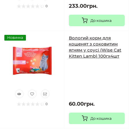
233.00грн.
0
До кошика
Вологий корм для
Новинка
кошенят з соковитим
ягням у соусі (Wise Cat
Kitten Lamb) 100гх4шт
60.00грн.
0
До кошика