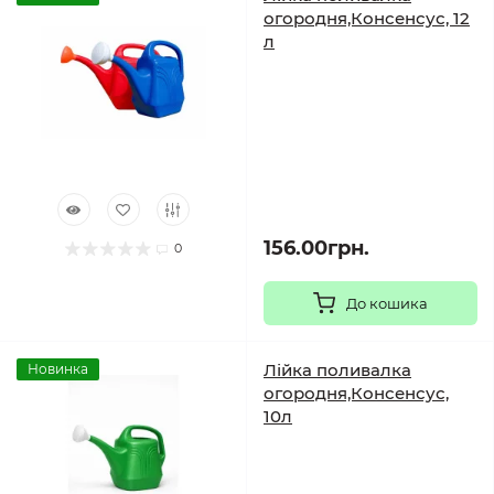
огородня,Консенсус, 12
л
156.00грн.
0
До кошика
Лійка поливалка
Новинка
огородня,Консенсус,
10л