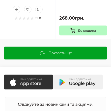
268.00грн.
0
До кошика
Показати ще
Наш додаток на
Наш додаток на
App store
Google play
Слідкуйте за новинками та акціями: