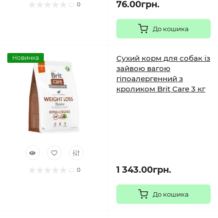
76.00грн.
0
До кошика
Сухий корм для собак із
Новинка
зайвою вагою
гіпоалергенний з
кроликом Brit Care 3 кг
1 343.00грн.
0
До кошика