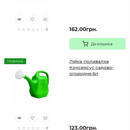
162.00грн.
0
До кошика
Лійка-поливалка
Новинка
Консенсус садово-
огородня 6л
123.00грн.
0