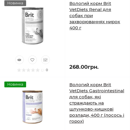
Вологий корм Brit
Новинка
VetDiets Renal для
собак при
захворюваннях нирок
400 г
268.00грн.
0
Вологий корм Brit
Новинка
VetDiets Gastrointestinal
для собак, які
страждають на
шлунково-кишкові
розлади, 400 г (лосось і
горох)