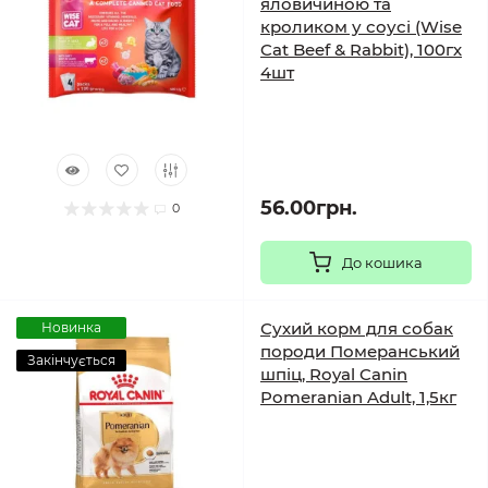
яловичиною та
кроликом у соусі (Wise
Cat Beef & Rabbit), 100гх
4шт
56.00грн.
0
До кошика
Сухий корм для собак
Новинка
породи Померанський
Закінчується
шпіц, Royal Canin
Pomeranian Adult, 1,5кг