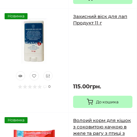
Захисний віск для лап
Новинка
Продукт 11 г
115.00грн.
0
До кошика
Волоий корм для кішок
Новинка
з соковитою качкою в
желе та рагу з птиці з