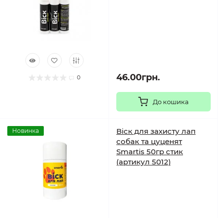
46.00грн.
0
До кошика
Віск для захисту лап
Новинка
собак та цуценят
Smartis 50гр стик
(артикул 5012)