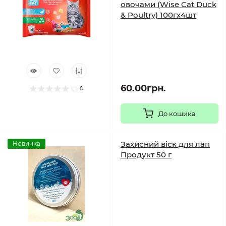
овочами (Wise Cat Duck
& Poultry) 100гх4шт
60.00грн.
0
До кошика
Захисний віск для лап
Новинка
Продукт 50 г