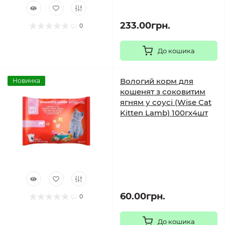
233.00грн.
0
До кошика
Вологий корм для
Новинка
кошенят з соковитим
ягням у соусі (Wise Cat
Kitten Lamb) 100гх4шт
60.00грн.
0
До кошика