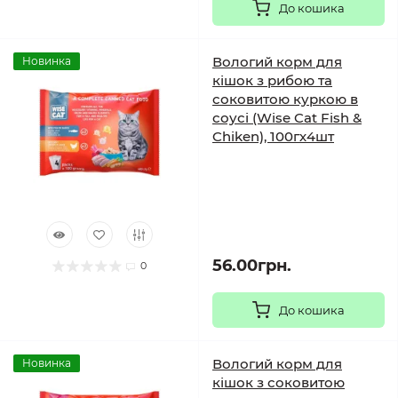
До кошика
Вологий корм для
Новинка
кішок з рибою та
соковитою куркою в
соусі (Wise Cat Fish &
Chiken), 100гх4шт
56.00грн.
0
До кошика
Вологий корм для
Новинка
кішок з соковитою