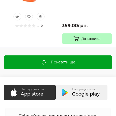
359.00грн.
0
До кошика
Показати ще
Наш додаток на
Наш додаток на
App store
Google play
Слідкуйте за новинками та акціями: