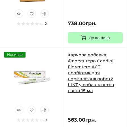
738.00грн.
0
До кошика
Харчова добавка
Новинка
Флорентеро Candioli
Florentero АСТ
пробіотик для
нормалізації роботи
ШКТ у собак та котів
паста 15 мл
563.00грн.
0