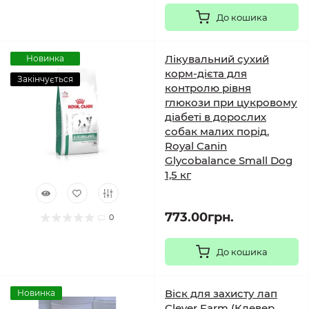
До кошика
Лікувальний сухий
Новинка
корм-дієта для
Закінчується
контролю рівня
глюкози при цукровому
діабеті в дорослих
собак малих порід,
Royal Canin
Glycobalance Small Dog
1,5 кг
773.00грн.
0
До кошика
Віск для захисту лап
Новинка
Clever Farm (Клевер