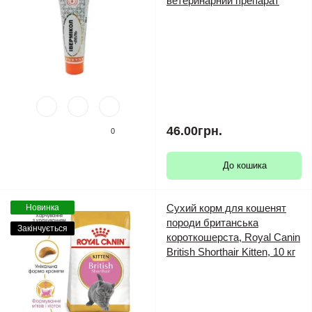
ветеринарний препарат
46.00грн.
0
До кошика
Сухий корм для кошенят
Новинка
породи британська
Закінчується
короткошерста, Royal Canin
British Shorthair Kitten, 10 кг