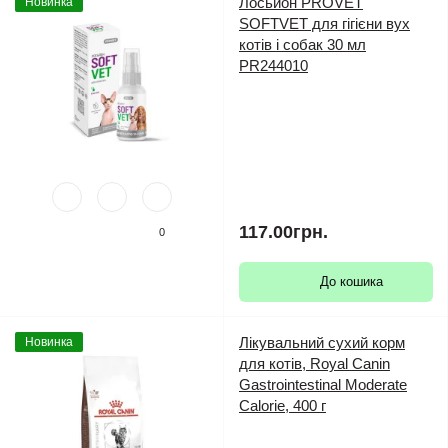
Лосьйон PROVET
Новинка
SOFTVET для гігієни вух
котів і собак 30 мл
PR244010
117.00грн.
0
До кошика
Лікувальний сухий корм
Новинка
для котів, Royal Canin
Gastrointestinal Moderate
Calorie, 400 г