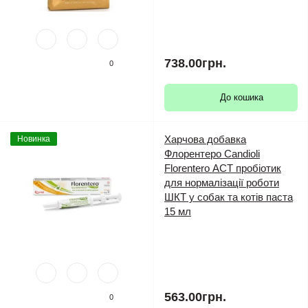
738.00грн.
0
До кошика
Харчова добавка
Новинка
Флорентеро Candioli
Florentero АСТ пробіотик
для нормалізації роботи
ШКТ у собак та котів паста
15 мл
563.00грн.
0