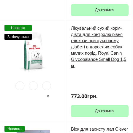
До кошика
Лікувальний сухий корм-
Новинка
дієта для контролю рівня
Закінчується
глюкози при цукровому
діабеті в дорослих собак
малих порід, Royal Canin
Glycobalance Small Dog 1,5
кг
773.00грн.
0
До кошика
Віск для захисту лап Clever
Новинка