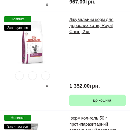
967.00грн.
0
Лікувальний корм для
Новинка
дорослих котів, Royal
Закінчується
Canin, 2 кг
1 352.00грн.
0
До кошика
Івермікол-гель 50 г
Новинка
протипаразитарний
Закінчується