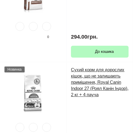
294.00грн.
0
До кошика
Сухий корм для дорослих
Новинка
кішок, що не залишають
приміщення, Royal Canin
Indoor 27 (Роял Канін Індор),
2 кг + 4 пауча