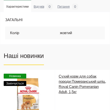
0
0
Характеристики
Відгуків
Питання
ЗАГАЛЬНІ
Колір
жовтий
Наші новинки
Сухий корм для собак
Новинка
породи Померанський шпіц,
Закінчується
Royal Canin Pomeranian
Adult, 1,5кг