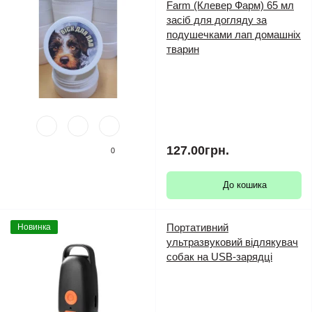
Farm (Клевер Фарм) 65 мл
засіб для догляду за
подушечками лап домашніх
тварин
127.00грн.
0
До кошика
Портативний
Новинка
ультразвуковий відлякувач
собак на USB-зарядці