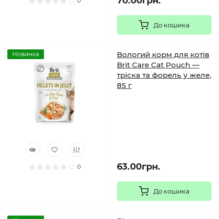
70.00грн.
0
До кошика
Вологий корм для котів
Новинка
Brit Care Cat Pouch —
тріска та форель у желе,
85 г
63.00грн.
0
До кошика