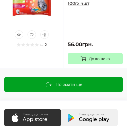
100гх 4шт
56.00грн.
0
До кошика
Показати ще
Наш додаток на
Наш додаток на
App store
Google play