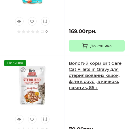
169.00грн.
0
До кошика
Вологий корм Brit Care
Новинка
Cat Fillets in Gravy для
стерилізованих кішок,
філе в соусі, з качкою,
пакетик, 85 г