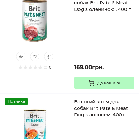
собак Brit Pate & Meat
Dog з олениною , 400 г
169.00грн.
0
До кошика
Вологий корм для
Новинка
собак Brit Pate & Meat
Dog з лососем, 400 г