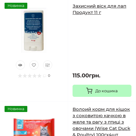
Захисний віск для лап
Новинка
Продукт 11 г
115.00грн.
0
До кошика
Волоий корм для кішок
Новинка
з соковитою качкою в
желе та рагу з птиці з
овочами (Wise Cat Duck
& Poultry) 100гх4шт