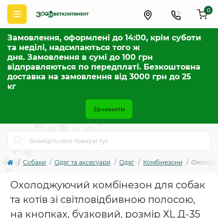
0
Замовлення, оформлені до 14:00, крім суботи
та неділі, надсилаються того ж
дня. Замовлення в сумі до 100 грн
відправляються по передплаті. Безкоштовна
доставка на замовлення від 3000 грн до 25
кг
Зачинити
Собаки
Одяг та аксесуари
Одяг
Комбінезони
Охолоджу
Охолоджуючий комбінезон для собак
та котів зі світловідбивною полосою,
на кнопках, бузковий, розмір ХL Д-35