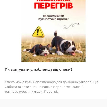
Як врятувати улюбленця від спеки?
Спека може бути небезпечною для домашніх улюбленців!
Собаки та коти значно важче переносять високі
температури, ніж люди. Перегрі..