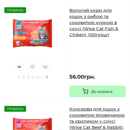
Вологий корм для
Новинка
кішок з рибою та
соковитою куркою в
соусі (Wise Cat Fish &
Chiken), 100гх4шт
56.00грн.
0
До кошика
Консерви для кішок з
Новинка
соковитою яловичиною
та кроликом у соусі
(Wise Cat Beef & Rabbit),