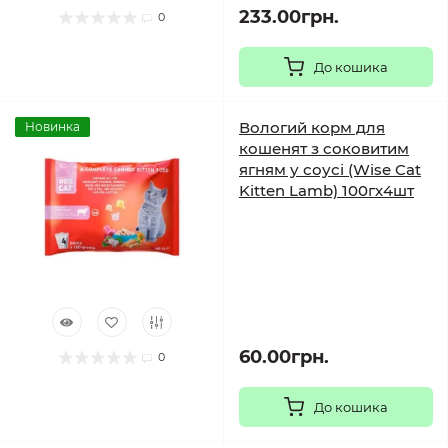
233.00грн.
0
До кошика
Вологий корм для
Новинка
кошенят з соковитим
ягням у соусі (Wise Cat
Kitten Lamb) 100гх4шт
60.00грн.
0
До кошика