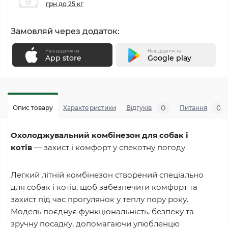
грн до 25 кг
Замовляй через додаток:
Наш додаток на
Наш додаток на
App store
Google play
0
0
Опис товару
Характеристики
Відгуків
Питання
Охолоджувальний комбінезон для собак і
котів
— захист і комфорт у спекотну погоду
Легкий літній комбінезон створений спеціально
для собак і котів, щоб забезпечити комфорт та
захист під час прогулянок у теплу пору року.
Модель поєднує функціональність, безпеку та
зручну посадку, допомагаючи улюбленцю