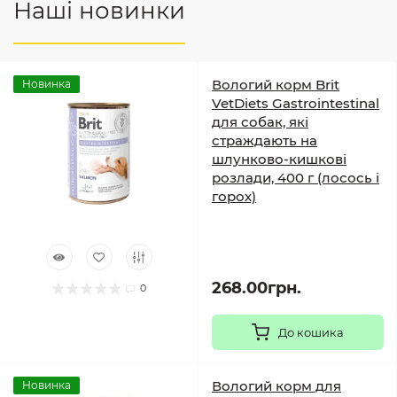
Наші новинки
Вологий корм Brit
Новинка
VetDiets Gastrointestinal
для собак, які
страждають на
шлунково-кишкові
розлади, 400 г (лосось і
горох)
268.00грн.
0
До кошика
Вологий корм для
Новинка