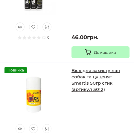
46.00грн.
0
До кошика
Віск для захисту лап
Новинка
собак та цуценят
Smartis 50гр стик
(артикул 5012)