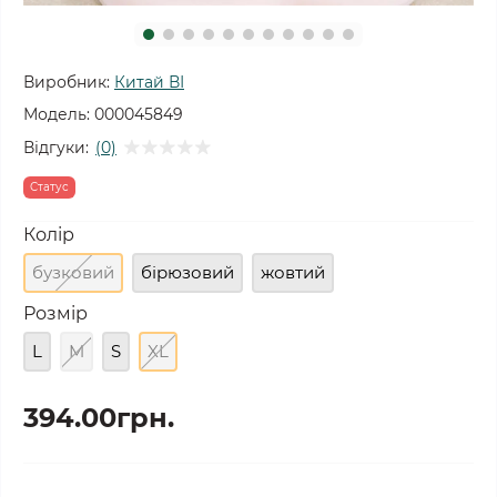
Виробник:
Китай ВІ
Модель:
000045849
Відгуки:
(0)
Статус
Колір
бузковий
бірюзовий
жовтий
Розмір
L
M
S
XL
394.00грн.