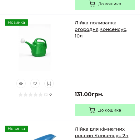
До кошика
Лійка поливалка
Новинка
огородня,Консенсус,
10л
131.00грн.
0
До кошика
Лійка для кімнатних
Новинка
рослин Консенсус 2л