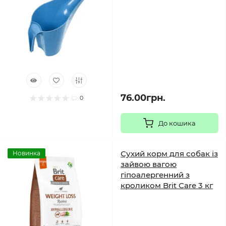
76.00грн.
0
До кошика
Сухий корм для собак із
Новинка
зайвою вагою
гіпоалергенний з
кроликом Brit Care 3 кг