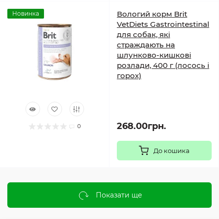
Вологий корм Brit
Новинка
VetDiets Gastrointestinal
для собак, які
страждають на
шлунково-кишкові
розлади, 400 г (лосось і
горох)
268.00грн.
0
До кошика
Показати ще