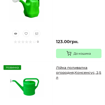
123.00грн.
0
До кошика
Лійка поливалка
Новинка
огородня,Консенсус, 2,5
л