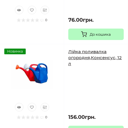
76.00грн.
0
До кошика
Лійка поливалка
Новинка
огородня,Консенсус, 12
л
156.00грн.
0