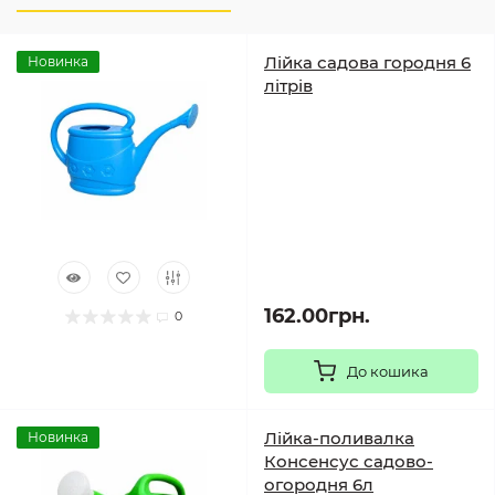
Лійка садова городня 6
Новинка
літрів
162.00грн.
0
До кошика
Лійка-поливалка
Новинка
Консенсус садово-
огородня 6л