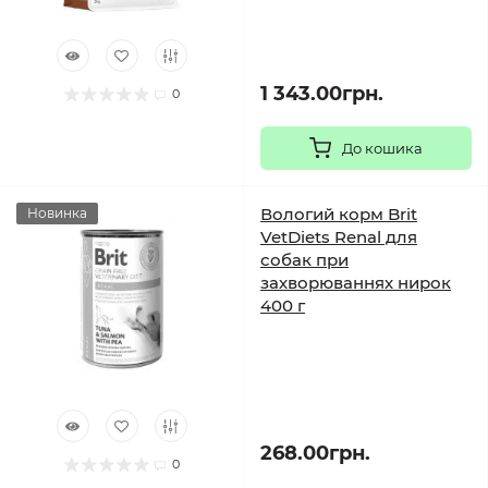
1 343.00грн.
0
До кошика
Вологий корм Brit
Новинка
VetDiets Renal для
собак при
захворюваннях нирок
400 г
268.00грн.
0