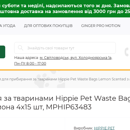
 суботи та неділі, надсилаються того ж дня. Замов
штовна доставка на замовлення від 3000 грн до 2
А УГОДА
ДЛЯ ОПТОВИХ ПОКУПЦІВ
GINGER PRO MOTION
Наша адреса:
м. Світловодськ, вул. Холодноярська 1а,
Пн-Пт 8:00 - 17:00
 для прибирання за тваринами Hippie Pet Waste Bags Lemon Scented з
 за тваринами Hippie Pet Waste Ba
мона 4х15 шт, MPHIP63483
Виробник:
HIPPIE PET