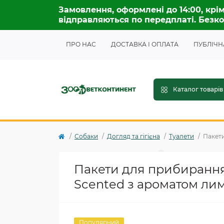
Замовлення, оформлені до 14:00, крім
відправляються по передплаті. Безко
ПРО НАС
ДОСТАВКА І ОПЛАТА
ПУБЛІЧН
Каталог товарів
Собаки
Догляд та гігієна
Туалети
Пакети
Пакети для прибирання
Scented з ароматом ли
Популярний