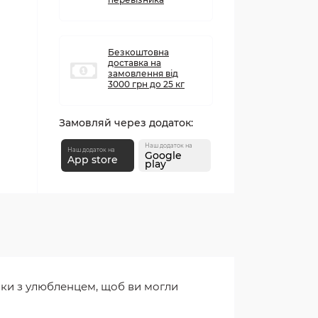
Безкоштовна
доставка на
замовлення від
3000 грн до 25 кг
Замовляй через додаток:
Наш додаток на
Наш додаток на
Google
App store
play
нки з улюбленцем, щоб ви могли