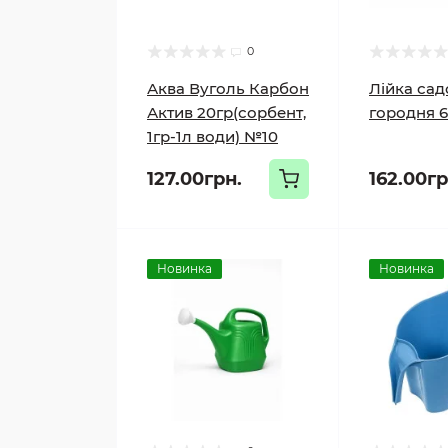
0
Аква Вуголь Карбон
Лійка сад
Актив 20гр(сорбент,
городня 6
1гр-1л води) №10
127.00грн.
162.00гр
Новинка
Новинка