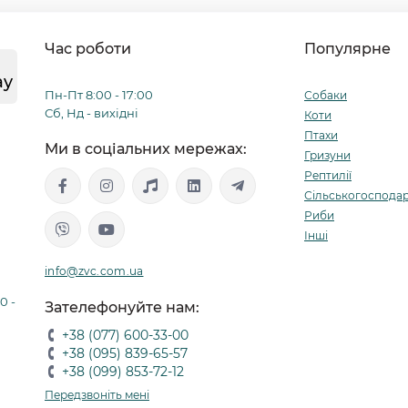
Час роботи
Популярне
ay
Пн-Пт 8:00 - 17:00
Собаки
Сб, Нд - вихідні
Коти
Птахи
Ми в соціальних мережах:
Гризуни
Рептилії
Сільськогосподар
Риби
Інші
info@zvc.com.ua
0 -
Зателефонуйте нам:
+38 (077) 600-33-00
+38 (095) 839-65-57
+38 (099) 853-72-12
Передзвоніть мені