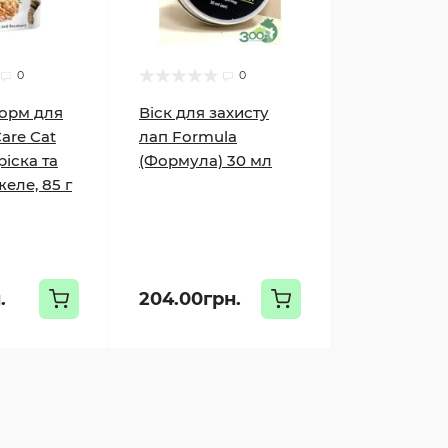
0
0
орм для
Віск для захисту
Care Cat
лап Formula
іска та
(Формула) 30 мл
еле, 85 г
.
204.00грн.