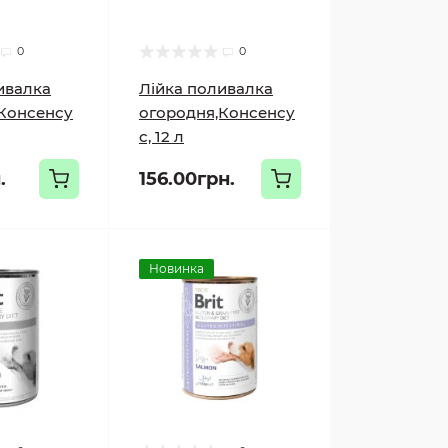
0
0
ивалка
Лійка поливалка
Консенсу
огородня,Консенсу
с, 12 л
.
156.00грн.
Новинка