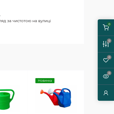
.
яд за чистотою на вулиці
0
0
0
0
Новинка