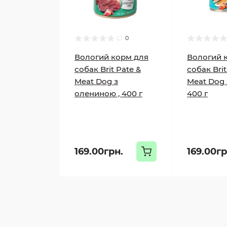
0
Вологий корм для
Вологий 
собак Brit Pate &
собак Brit
Meat Dog з
Meat Dog 
олениною , 400 г
400 г
169.00грн.
169.00гр