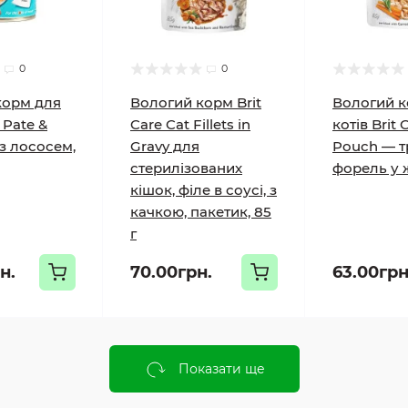
0
0
корм для
Вологий корм Brit
Вологий к
 Pate &
Care Cat Fillets in
котів Brit 
з лососем,
Gravy для
Pouch — тр
стерилізованих
форель у ж
кішок, філе в соусі, з
качкою, пакетик, 85
г
н.
70.00грн.
63.00грн
Показати ще