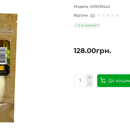
Модель:
000039442
Відгуки:
(0)
Є в наявності
128.00грн.
До коши