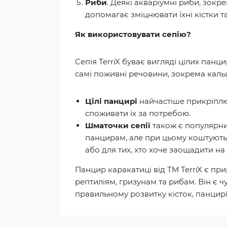
Риби
. Деякі акваріумні риби, зокр
допомагає зміцнювати їхні кістки та
Як використовувати сепію?
Сепія TerriX буває вигляді цілих панц
самі поживні речовини, зокрема кальц
Цілі панцирі
найчастіше прикріплюю
споживати їх за потребою.
Шматочки сепії
також є популярним
панцирам, але при цьому коштують
або для тих, хто хоче заощадити на 
Панцир каракатиці від ТМ TerriX є п
рептиліям, гризунам та рибам. Він є 
правильному розвитку кісток, панцирі