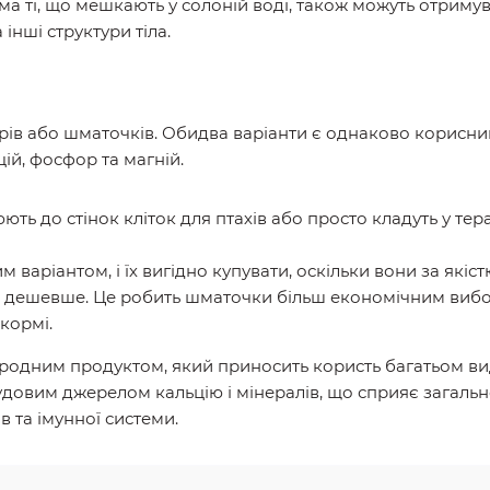
ема ті, що мешкають у солоній воді, також можуть отримув
 інші структури тіла.
ирів або шматочків. Обидва варіанти є однаково корисним
ій, фосфор та магній.
ть до стінок кліток для птахів або просто кладуть у тер
 варіантом, і їх вигідно купувати, оскільки вони за якіс
 дешевше. Це робить шматочки більш економічним вибо
кормі.
риродним продуктом, який приносить користь багатьом ви
чудовим джерелом кальцію і мінералів, що сприяє загаль
в та імунної системи.