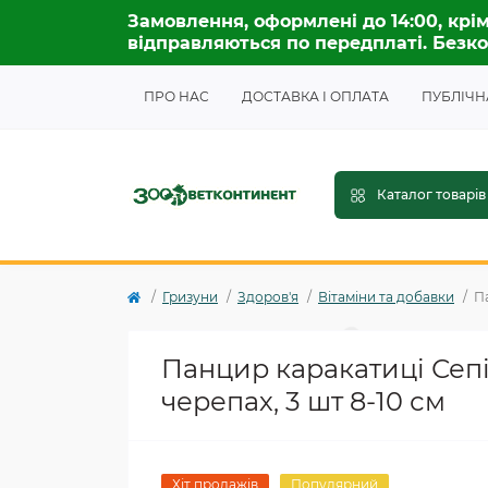
Замовлення, оформлені до 14:00, крім
відправляються по передплаті. Безко
ПРО НАС
ДОСТАВКА І ОПЛАТА
ПУБЛІЧН
Каталог товарів
Гризуни
Здоров'я
Вітаміни та добавки
Па
Панцир каракатиці Сепія
черепах, 3 шт 8-10 см
Хіт продажів
Популярний