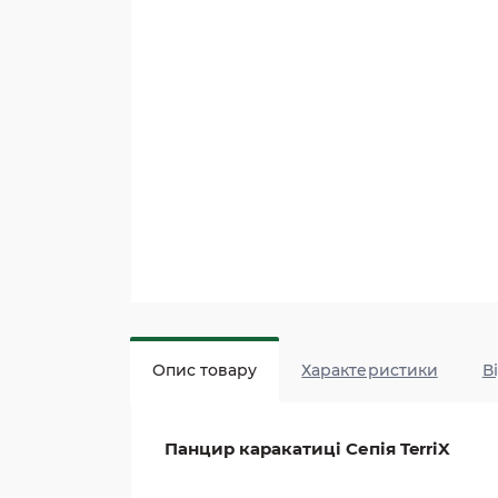
Опис товару
Характеристики
В
Панцир каракатиці Сепія TerriX