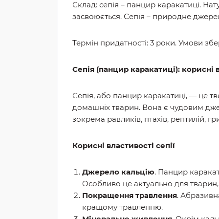
Склад: сепія – панцир каракатиці. На
засвоюється. Сепія – природне джерело
Термін придатності: 3 роки. Умови збе
Сепія (панцир каракатиці): корисні 
Сепія, або панцир каракатиці, — це 
домашніх тварин. Вона є чудовим джер
зокрема равликів, птахів, рептилій, гри
Корисні властивості сепії
Джерело кальцію
. Панцир каракат
Особливо це актуально для тварин,
Покращення травлення
. Абразивн
кращому травленню.
Мінеральне живлення
. Окрім каль