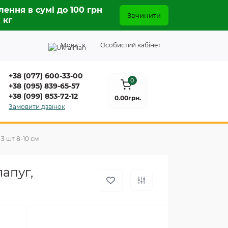
лення в сумі до 100 грн
Зачинити
5 кг
Мова
Особистий кабінет
+38 (077) 600-33-00
0
+38 (095) 839-65-57
+38 (099) 853-72-12
0.00грн.
Замовити дзвінок
 3 шт 8-10 см
папуг,