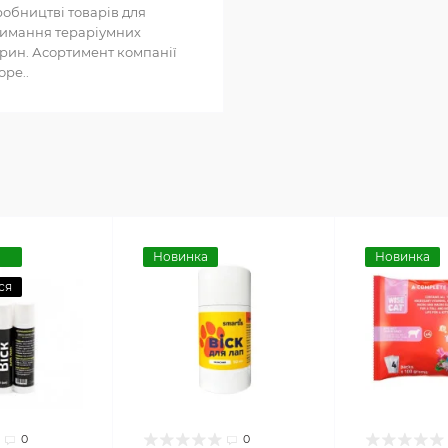
обництві товарів для
имання тераріумних
рин. Асортимент компанії
оре..
Новинка
Новинка
ся
0
0