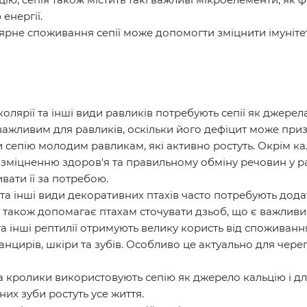
енергії.
лярне споживання сепії може допомогти зміцнити імуніт
іколярії та інші види равликів потребують сепії як джере
 важливим для равликів, оскільки його дефіцит може приз
сепію молодим равликам, які активно ростуть. Окрім ка
є зміцненню здоров'я та правильному обміну речовин у р
вати її за потребою.
и та інші види декоративних птахів часто потребують дод
пія також допомагає птахам сточувати дзьоб, що є важливи
 та інші рептилії отримують велику користь від споживання
анцирів, шкіри та зубів. Особливо це актуально для чере
та кролики використовують сепію як джерело кальцію і дл
них зуби ростуть усе життя.