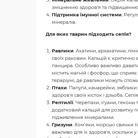
зміцненню здоров'я та підвищенню 
Підтримка імунної системи
. Регу
мінералів.
Для яких тварин підходить сепія?
Равлики
. Ахатини, архахатини, лім
своїх раковин. Кальцій є критично
панцира. Особливо важливо давати 
містить магній і фосфор, що сприя
тераріумі, де равлики можуть спожи
Птахи
. Папуги, канарейки, зяблик
здоров'я своїх кісток і дзьоба. Се
Рептилії
. Черепахи, ігуани, гекони
додатковий кальцій для розвитку п
підживлення мінералами.
Гризуни
. Хом'яки, морські свинки 
важливо для їх здоров'я, оскільки у 