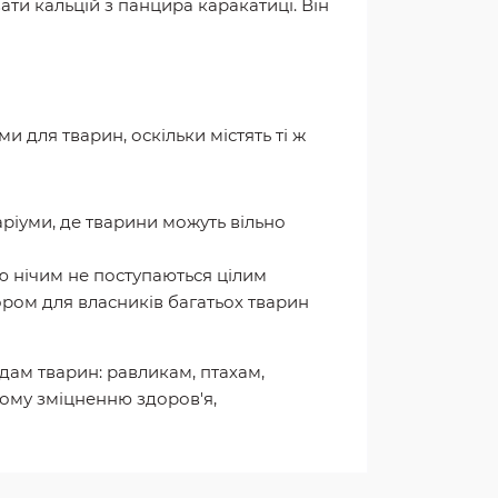
ати кальцій з панцира каракатиці. Він
и для тварин, оскільки містять ті ж
аріуми, де тварини можуть вільно
тю нічим не поступаються цілим
ром для власників багатьох тварин
дам тварин: равликам, птахам,
ному зміцненню здоров'я,