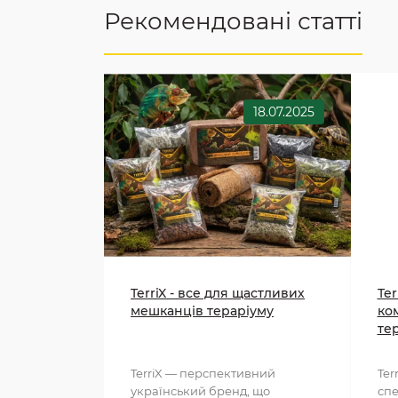
Рекомендовані статті
18.07.2025
TerriX - все для щастливих
Ter
мешканців тераріуму
ко
те
TerriX — перспективний
Ter
український бренд, що
спе