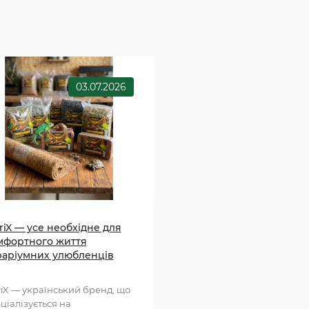
03.07.2026
riX — усе необхідне для
мфортного життя
раріумних улюбленців
riX — український бренд, що
ціалізується на