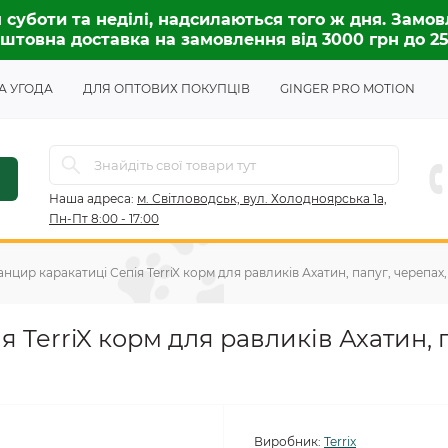
 суботи та неділі, надсилаються того ж дня. Замов
штовна доставка на замовлення від 3000 грн до 2
А УГОДА
ДЛЯ ОПТОВИХ ПОКУПЦІВ
GINGER PRO MOTION
Наша адреса:
м. Світловодськ, вул. Холодноярська 1а,
Пн-Пт 8:00 - 17:00
нцир каракатиці Сепія TerriX корм для равликів Ахатин, папуг, черепах,
 TerriX корм для равликів Ахатин, 
Виробник:
Terrix