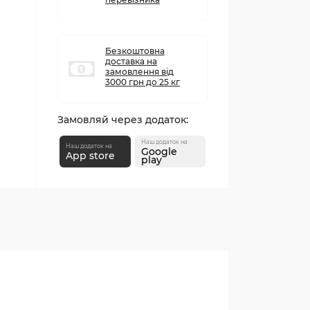
Безкоштовна
доставка на
замовлення від
3000 грн до 25 кг
Замовляй через додаток:
Наш додаток на
Наш додаток на
Google
App store
play