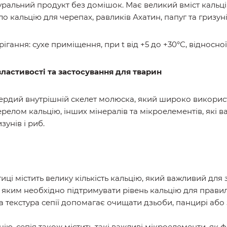
туральний продукт без домішок. Має великий вміст кальц
 кальцію для черепах, равликів Ахатин, папуг та гризуні
рігання: сухе приміщення, при t від +5 до +30°С, відносно
властивості та застосування для тварин
твердий внутрішній скелет молюска, який широко викорис
елом кальцію, інших мінералів та мікроелементів, які ва
зунів і риб.
иці містить велику кількість кальцію, який важливий для зд
 яким необхідно підтримувати рівень кальцію для прави
а текстура сепії допомагає очищати дзьоби, панцирі або
цію, сепія також містить такі важливі мікроелементи, як 