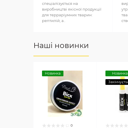
спеціалізується на
вир
виробництві якісної продукції
утр
для терраріумних тварин:
тва
рептилій, а..
ств
Наші новинки
Новинка
Новинка
Закінчуєть
0