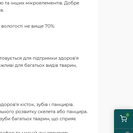
ію та інших мікроелементів. Добре
в.
ї вологості не вище 70%.
товується для підтримки здоров'я
жливі для багатьох видів тварин,
оров'я кісток, зубів і панцирів.
льного розвитку скелета або панцира.
0
 зуби багатьох тварин, що сприяє
фосфор та магній, які сприяють