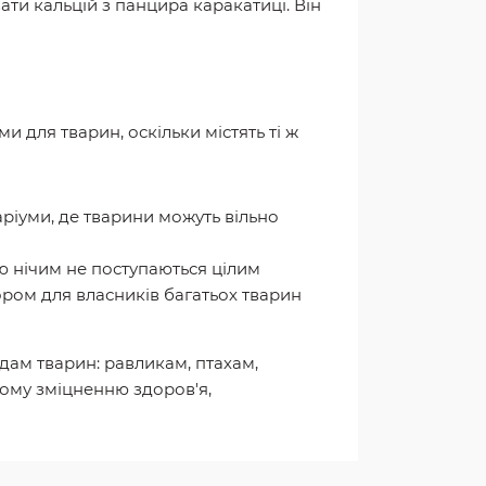
ати кальцій з панцира каракатиці. Він
и для тварин, оскільки містять ті ж
аріуми, де тварини можуть вільно
тю нічим не поступаються цілим
ром для власників багатьох тварин
дам тварин: равликам, птахам,
ному зміцненню здоров'я,