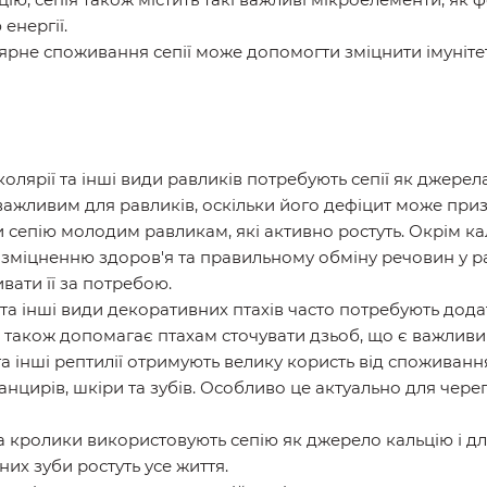
енергії.
лярне споживання сепії може допомогти зміцнити імуніт
іколярії та інші види равликів потребують сепії як джере
 важливим для равликів, оскільки його дефіцит може приз
сепію молодим равликам, які активно ростуть. Окрім ка
є зміцненню здоров'я та правильному обміну речовин у р
вати її за потребою.
и та інші види декоративних птахів часто потребують дод
пія також допомагає птахам сточувати дзьоб, що є важливи
 та інші рептилії отримують велику користь від споживання
анцирів, шкіри та зубів. Особливо це актуально для чере
та кролики використовують сепію як джерело кальцію і дл
них зуби ростуть усе життя.