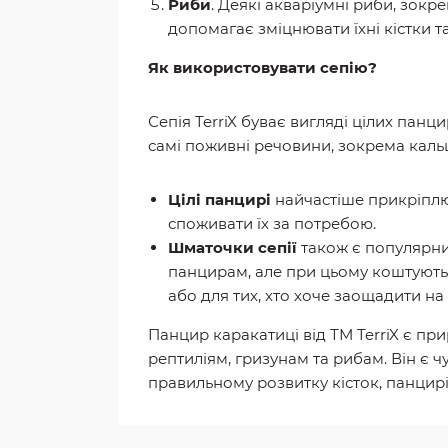
Риби
. Деякі акваріумні риби, зокр
допомагає зміцнювати їхні кістки та
Як використовувати сепію?
Сепія TerriX буває вигляді цілих панц
самі поживні речовини, зокрема кальц
Цілі панцирі
найчастіше прикріплюю
споживати їх за потребою.
Шматочки сепії
також є популярним
панцирам, але при цьому коштують
або для тих, хто хоче заощадити на 
Панцир каракатиці від ТМ TerriX є п
рептиліям, гризунам та рибам. Він є 
правильному розвитку кісток, панцирі