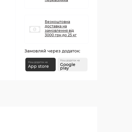
Безкоштовна
доставка на
замовлення від
3000 грн до 25 кг
Замовляй через додаток:
Наш додаток на
Наш додаток на
Google
App store
play