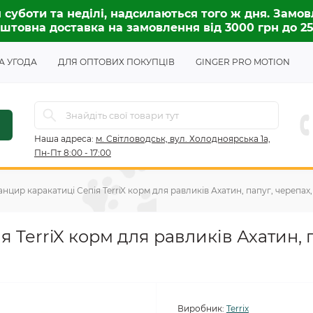
 суботи та неділі, надсилаються того ж дня. Замов
штовна доставка на замовлення від 3000 грн до 2
А УГОДА
ДЛЯ ОПТОВИХ ПОКУПЦІВ
GINGER PRO MOTION
Наша адреса:
м. Світловодськ, вул. Холодноярська 1а,
Пн-Пт 8:00 - 17:00
нцир каракатиці Сепія TerriX корм для равликів Ахатин, папуг, черепах, 
 TerriX корм для равликів Ахатин, 
Виробник:
Terrix