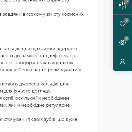
0
ет завдяки високому вмісту корисних
0
0
ла кальцію для підтримки здоров'я
вести до ламкості та деформації
льцію, панцир каракатиці також
авликів. Сепію варто розміщувати в
аткового джерела кальцію для
м для їхнього догляду.
 сепії, оскільки їм необхідний
пах, яким необхідне регулярне
я сточування своїх зубів, що дуже