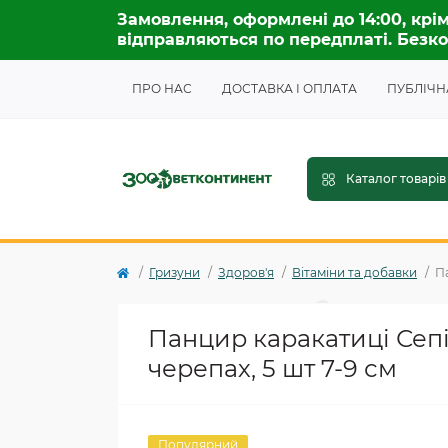
Замовлення, оформлені до 14:00, крім
відправляються по передплаті. Безко
ПРО НАС
ДОСТАВКА І ОПЛАТА
ПУБЛІЧН
Каталог товарів
Гризуни
Здоров'я
Вітаміни та добавки
Па
Панцир каракатиці Сепія
черепах, 5 шт 7-9 см
Популярний