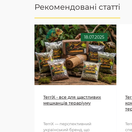
Рекомендовані статті
18.07.2025
TerriX - все для щастливих
Ter
мешканців тераріуму
ко
те
TerriX — перспективний
Ter
український бренд, що
спе