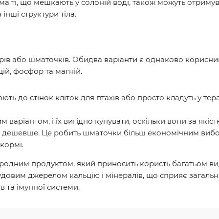
ема ті, що мешкають у солоній воді, також можуть отримув
 інші структури тіла.
ирів або шматочків. Обидва варіанти є однаково корисним
ій, фосфор та магній.
ть до стінок кліток для птахів або просто кладуть у тер
 варіантом, і їх вигідно купувати, оскільки вони за якіс
 дешевше. Це робить шматочки більш економічним вибо
кормі.
риродним продуктом, який приносить користь багатьом ви
чудовим джерелом кальцію і мінералів, що сприяє загаль
в та імунної системи.