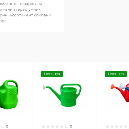
обництві товарів для
имання тераріумних
рин. Асортимент компанії
оре..
Новинка
Новинка
0
0