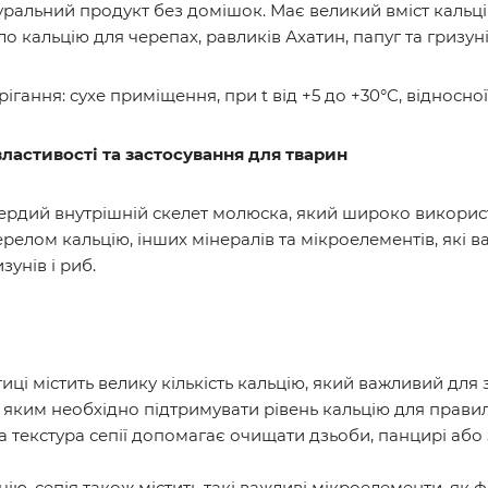
туральний продукт без домішок. Має великий вміст кальц
 кальцію для черепах, равликів Ахатин, папуг та гризуні
рігання: сухе приміщення, при t від +5 до +30°С, відносно
властивості та застосування для тварин
твердий внутрішній скелет молюска, який широко викорис
елом кальцію, інших мінералів та мікроелементів, які ва
зунів і риб.
иці містить велику кількість кальцію, який важливий для зд
 яким необхідно підтримувати рівень кальцію для прави
а текстура сепії допомагає очищати дзьоби, панцирі або
цію, сепія також містить такі важливі мікроелементи, як 