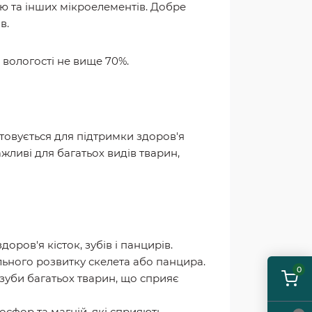
ію та інших мікроелементів. Добре
в.
ї вологості не вище 70%.
товується для підтримки здоров'я
жливі для багатьох видів тварин,
оров'я кісток, зубів і панцирів.
льного розвитку скелета або панцира.
0
 зуби багатьох тварин, що сприяє
фосфор та магній, які сприяють