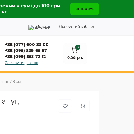
лення в сумі до 100 грн
Зачинити
5 кг
Мова
Особистий кабінет
+38 (077) 600-33-00
0
+38 (095) 839-65-57
+38 (099) 853-72-12
0.00грн.
Замовити дзвінок
5 шт 7-9 см
папуг,