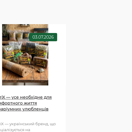
03.07.2026
riX — усе необхідне для
мфортного життя
раріумних улюбленців
riX — український бренд, що
ціалізується на