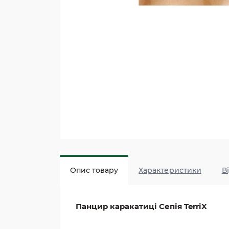
Опис товару
Характеристики
В
Панцир каракатиці Сепія
TerriX