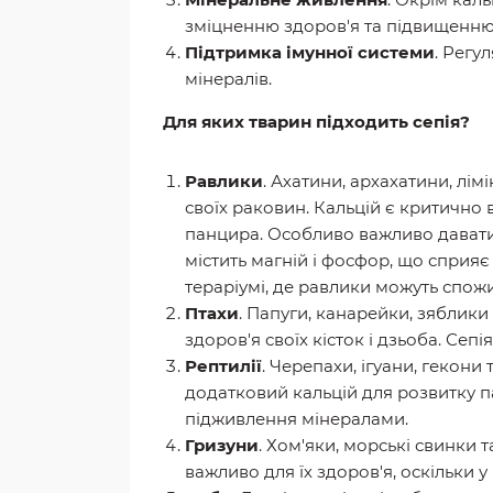
зміцненню здоров'я та підвищенню 
Підтримка імунної системи
. Регу
мінералів.
Для яких тварин підходить сепія?
Равлики
. Ахатини, архахатини, лім
своїх раковин. Кальцій є критично
панцира. Особливо важливо давати 
містить магній і фосфор, що сприя
тераріумі, де равлики можуть спожи
Птахи
. Папуги, канарейки, зяблик
здоров'я своїх кісток і дзьоба. Се
Рептилії
. Черепахи, ігуани, гекони
додатковий кальцій для розвитку п
підживлення мінералами.
Гризуни
. Хом'яки, морські свинки 
важливо для їх здоров'я, оскільки у 