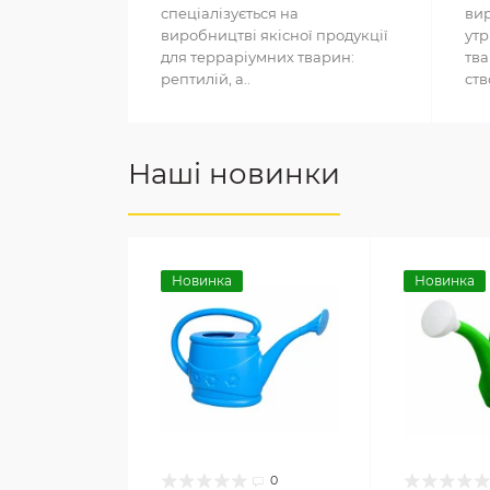
спеціалізується на
вир
виробництві якісної продукції
утр
для терраріумних тварин:
тва
рептилій, а..
ств
Наші новинки
Новинка
Новинка
0