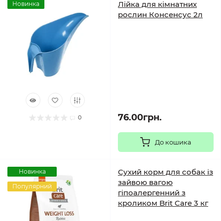
Лійка для кімнатних
Новинка
рослин Консенсус 2л
76.00грн.
0
До кошика
Сухий корм для собак із
Новинка
зайвою вагою
Популярний
гіпоалергенний з
кроликом Brit Care 3 кг