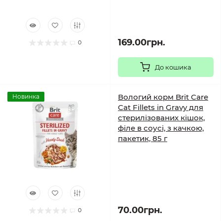
169.00грн.
0
До кошика
Вологий корм Brit Care
Новинка
Cat Fillets in Gravy для
стерилізованих кішок,
філе в соусі, з качкою,
пакетик, 85 г
70.00грн.
0