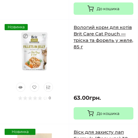
До кошика
Вологий корм для котів
Новинка
Brit Care Cat Pouch —
тріска та форель у желе,
85 г
63.00грн.
0
До кошика
Віск для захисту лап
Новинка