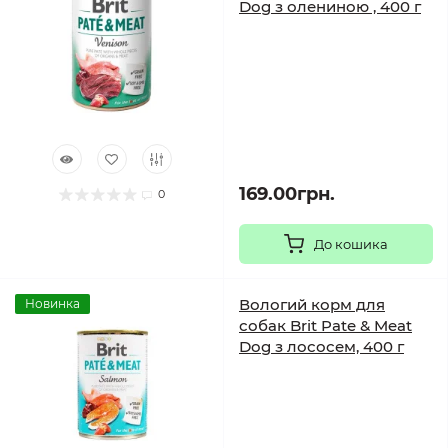
Dog з олениною , 400 г
169.00грн.
0
До кошика
Вологий корм для
Новинка
собак Brit Pate & Meat
Dog з лососем, 400 г