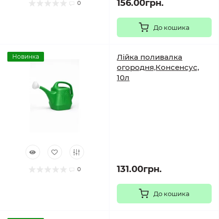
156.00грн.
0
До кошика
Лійка поливалка
Новинка
огородня,Консенсус,
10л
131.00грн.
0
До кошика