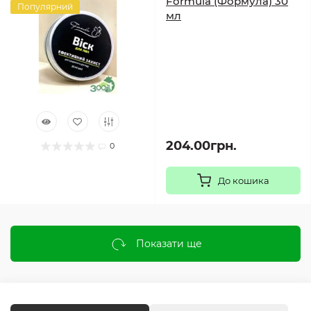
Formula (Формула) 30
Популярний
мл
204.00грн.
0
До кошика
Показати ще