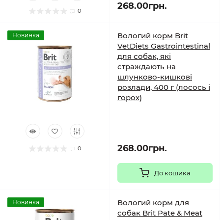
268.00грн.
0
Вологий корм Brit
Новинка
VetDiets Gastrointestinal
для собак, які
страждають на
шлунково-кишкові
розлади, 400 г (лосось і
горох)
268.00грн.
0
До кошика
Вологий корм для
Новинка
собак Brit Pate & Meat