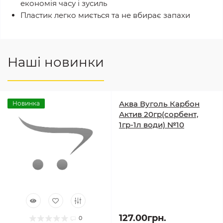
економія часу і зусиль
Пластик легко миється та не вбирає запахи
Наші новинки
Аква Вуголь Карбон
Новинка
Актив 20гр(сорбент,
1гр-1л води) №10
127.00грн.
0