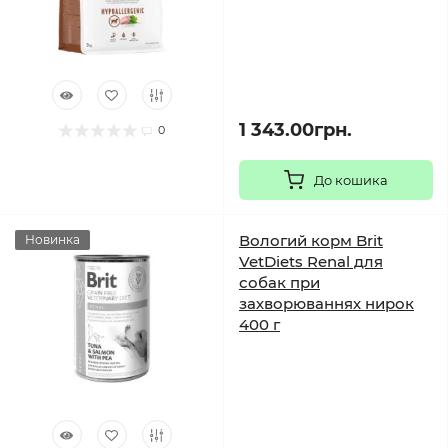
1 343.00грн.
0
До кошика
Вологий корм Brit
Новинка
VetDiets Renal для
собак при
захворюваннях нирок
400 г