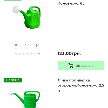
Консенсус, 6 л
123.00грн.
0
До кошика
Лійка поливалка
Новинка
огородня,Консенсус, 2,5
л