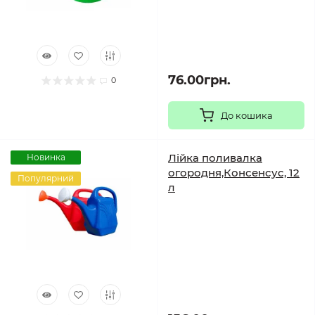
76.00грн.
0
До кошика
Лійка поливалка
Новинка
огородня,Консенсус, 12
Популярний
л