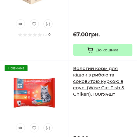
67.00грн.
0
До кошика
Вологий корм для
Новинка
кішок з рибою та
соковитою куркою в
соусі (Wise Cat Fish &
Chiken), 100гх4шт