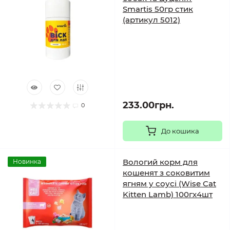
Smartis 50гр стик
(артикул 5012)
233.00грн.
0
До кошика
Вологий корм для
Новинка
кошенят з соковитим
ягням у соусі (Wise Cat
Kitten Lamb) 100гх4шт