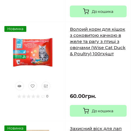
До кошика
Волоий корм для кішок
Новинка
з соковитою качкою в
желе та рагу з птиці з
овочами (Wise Cat Duck
& Poultry) 100гх4шт
60.00грн.
0
До кошика
Захисний віск для лап
Новинка