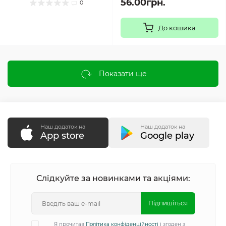
56.00грн.
0
До кошика
Показати ще
Наш додаток на
Наш додаток на
App store
Google play
Слідкуйте за новинками та акціями:
Підпишіться
Я прочитав
Політика конфіденційності
і згоден з