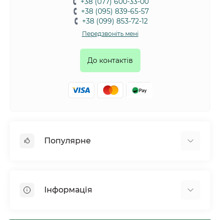
+38 (077) 600-33-00
+38 (095) 839-65-57
+38 (099) 853-72-12
Передзвоніть мені
До контактів
Популярне
Собаки
Коти
Інформація
Птахи
Гризуни
Для оптових покупців