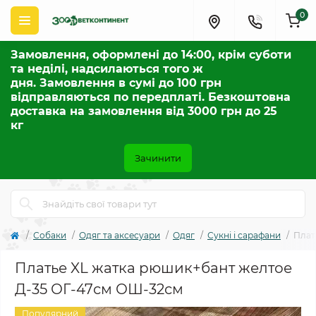
0
Замовлення, оформлені до 14:00, крім суботи
та неділі, надсилаються того ж
дня. Замовлення в сумі до 100 грн
відправляються по передплаті. Безкоштовна
доставка на замовлення від 3000 грн до 25
кг
Зачинити
Собаки
Одяг та аксесуари
Одяг
Сукні і сарафани
Плат
Платье XL жатка рюшик+бант желтое
Д-35 ОГ-47см ОШ-32см
Популярний