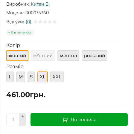
Виробник:
Китай ВІ
Модель:
000035360
Відгуки:
(0)
Є в наявності
Колір
жовтий
м\'ятний
ментол
рожевий
Розмір
L
M
S
XL
XXL
461.00грн.
До кошика