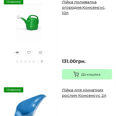
Лійка поливалка
Новинка
огородня,Консенсус,
10л
131.00грн.
0
До кошика
Лійка для кімнатних
Новинка
рослин Консенсус 2л