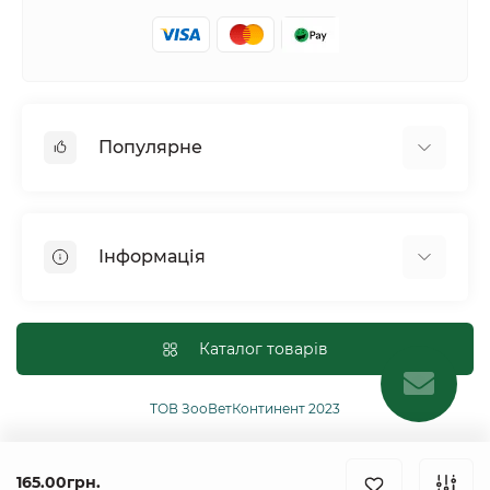
Популярне
Собаки
Коти
Інформація
Птахи
Гризуни
Для оптових покупців
Рептилії
Оплата і доставка
Каталог товарів
Сільськогосподарські тварини та птахи
Політика конфіденційності
Риби
Публічна угода
ТОВ ЗооВетКонтинент 2023
Інші
Повернення або обмін товарів
Ginger Pro Motion
165.00грн.