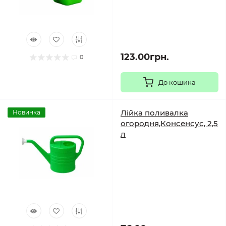
123.00грн.
0
До кошика
Лійка поливалка
Новинка
огородня,Консенсус, 2,5
л