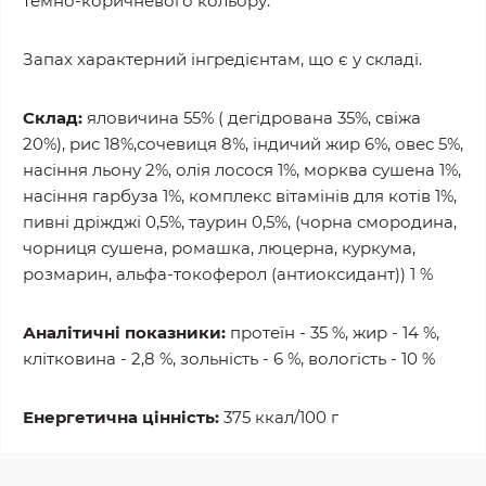
темно-коричневого кольору.
Запах характерний інгредієнтам, що є у складі.
Склад:
яловичина 55% ( дегідрована 35%, свіжа
20%), рис 18%,сочевиця 8%, індичий жир 6%, овес 5%,
насіння льону 2%, олія лосося 1%, морква сушена 1%,
насіння гарбуза 1%, комплекс вітамінів для котів 1%,
пивні дріжджі 0,5%, таурин 0,5%, (чорна смородина,
чорниця сушена, ромашка, люцерна, куркума,
розмарин, альфа-токоферол (антиоксидант)) 1 %
Аналітичні показники:
протеїн - 35 %, жир - 14 %,
клітковина - 2,8 %, зольність - 6 %, вологість - 10 %
Енергетична цінність:
375 ккал/100 г