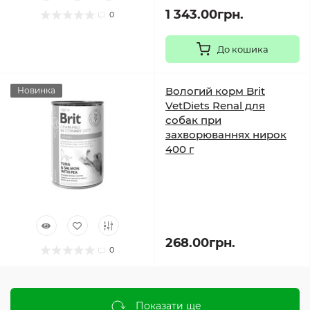
1 343.00грн.
0
До кошика
Вологий корм Brit
Новинка
VetDiets Renal для
собак при
захворюваннях нирок
400 г
268.00грн.
0
Показати ще