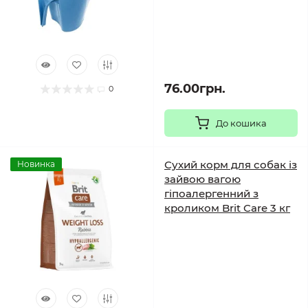
76.00грн.
0
До кошика
Сухий корм для собак із
Новинка
зайвою вагою
гіпоалергенний з
кроликом Brit Care 3 кг