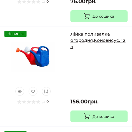
76.00грн.
0
До кошика
Лійка поливалка
Новинка
огородня,Консенсус, 12
л
156.00грн.
0
До кошика