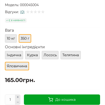
Модель:
000045004
Відгуки:
(0)
Є в наявності
Вага
10 кг
350 г
Основні інгредієнти
Індичка
Курка
Лосось
Телятина
Яловичина
165.00грн.
До кошика