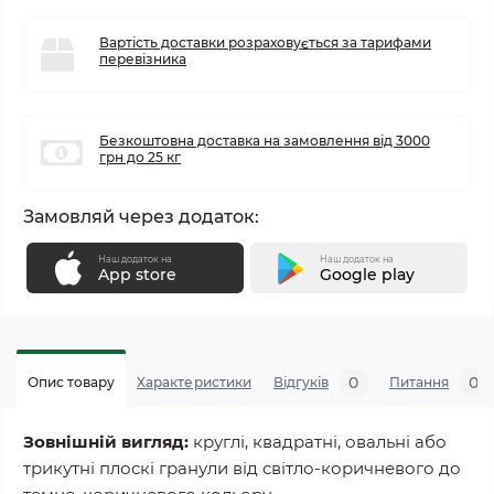
Вартість доставки розраховується за тарифами
перевізника
Безкоштовна доставка на замовлення від 3000
грн до 25 кг
Замовляй через додаток:
Наш додаток на
Наш додаток на
App store
Google play
0
0
Опис товару
Характеристики
Відгуків
Питання
Зовнішній вигляд:
круглі, квадратні, овальні або
трикутні плоскі гранули від світло-коричневого до