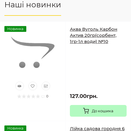
Наші новинки
Аква Вуголь Карбон
Новинка
Актив 20гр(сорбент,
1гр-1л води) №10
127.00грн.
0
До кошика
Лійка садова городня 6
Новинка