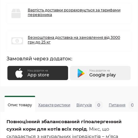
Вартість доставки розраховується за тарифами
перевізника
Безкоштовна доставка на замовлення від 3000
грн до 25 кг
Замовляй через додаток:
Наш додаток на
Наш додаток на
App store
Google play
0
0
Опис товару
Характеристики
Відгуків
Питання
Повноцінний збалансований гіпоалергенний
сухий корм для котів всіх порід
. Мікс, що
складається з натуральних інгредієнтів – м’яса