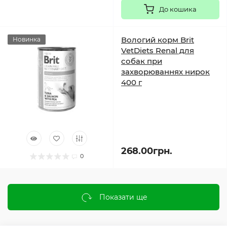
До кошика
Вологий корм Brit
Новинка
VetDiets Renal для
собак при
захворюваннях нирок
400 г
268.00грн.
0
Показати ще