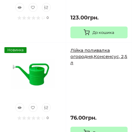
123.00грн.
0
До кошика
Лійка поливалка
Новинка
огородня,Консенсус, 2,5
л
76.00грн.
0