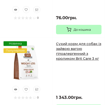
76.00грн.
0
До кошика
Сухий корм для собак із
Новинка
зайвою вагою
Популярний
гіпоалергенний з
кроликом Brit Care 3 кг
1 343.00грн.
0