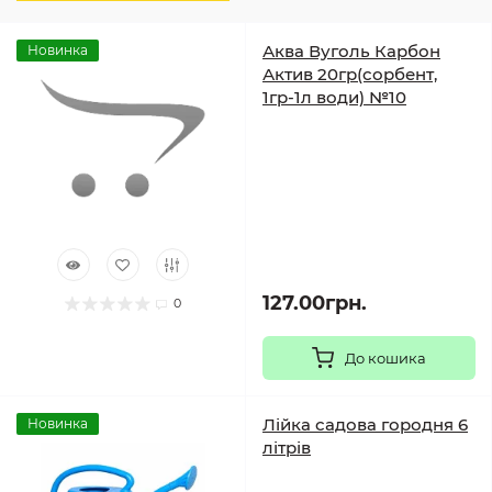
Аква Вуголь Карбон
Новинка
Актив 20гр(сорбент,
1гр-1л води) №10
127.00грн.
0
До кошика
Лійка садова городня 6
Новинка
літрів