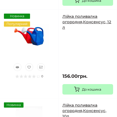
До кошика
Лійка поливалка
Новинка
огородня,Консенсус, 12
Популярний
л
156.00грн.
0
До кошика
Лійка поливалка
Новинка
огородня,Консенсус,
10л