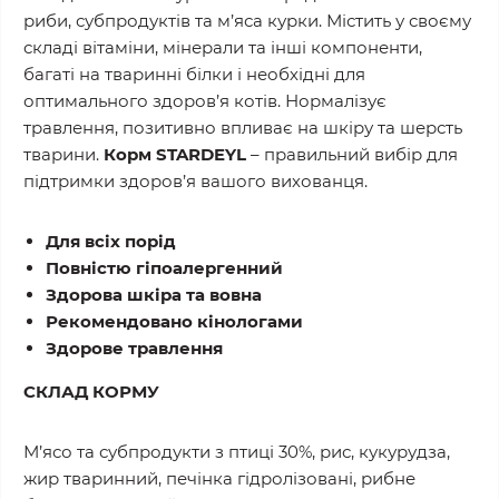
риби, субпродуктів та м’яса курки. Містить у своєму
складі вітаміни, мінерали та інші компоненти,
багаті на тваринні білки і необхідні для
оптимального здоров’я котів. Нормалізує
травлення, позитивно впливає на шкіру та шерсть
тварини.
Корм STARDEYL
– правильний вибір для
підтримки здоров’я вашого вихованця.
Для всіх порід
Повністю гіпоалергенний
Здорова шкіра та вовна
Рекомендовано кінологами
Здорове травлення
СКЛАД КОРМУ
М’ясо та субпродукти з птиці 30%, рис, кукурудза,
жир тваринний, печінка гідролізовані, рибне