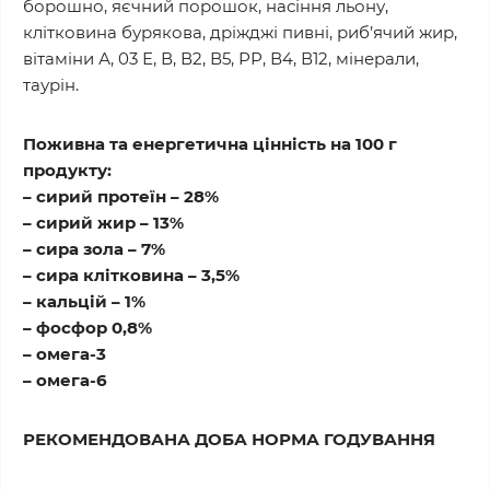
борошно, яєчний порошок, насіння льону,
клітковина бурякова, дріжджі пивні, риб’ячий жир,
вітаміни А, 03 Е, В, В2, В5, РР, В4, В12, мінерали,
таурін.
Поживна та енергетична цінність на 100 г
продукту:
– сирий протеїн – 28%
– сирий жир – 13%
– сира зола – 7%
– сира клітковина – 3,5%
– кальцій – 1%
– фосфор 0,8%
– омега-3
– омега-6
РЕКОМЕНДОВАНА ДОБА НОРМА ГОДУВАННЯ