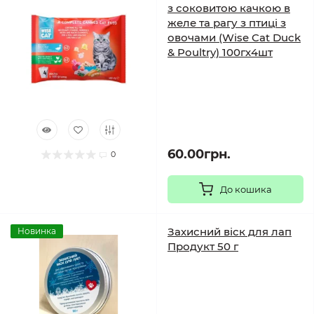
з соковитою качкою в
желе та рагу з птиці з
овочами (Wise Cat Duck
& Poultry) 100гх4шт
60.00грн.
0
До кошика
Захисний віск для лап
Новинка
Продукт 50 г