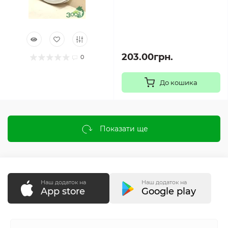
203.00грн.
0
До кошика
Показати ще
Наш додаток на
Наш додаток на
App store
Google play