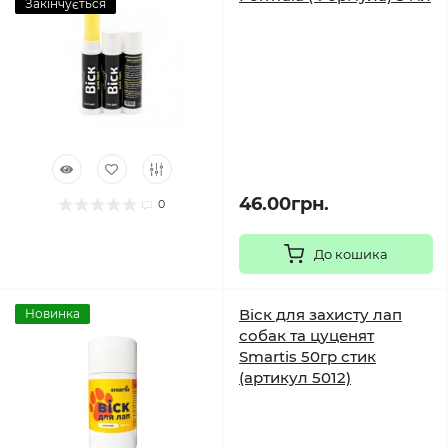
Закінчується
46.00грн.
0
До кошика
Віск для захисту лап
Новинка
собак та цуценят
Smartis 50гр стик
(артикул 5012)