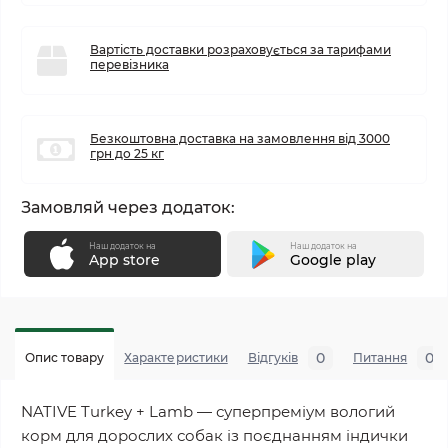
Вартість доставки розраховується за тарифами
перевізника
Безкоштовна доставка на замовлення від 3000
грн до 25 кг
Замовляй через додаток:
Наш додаток на
Наш додаток на
App store
Google play
0
0
Опис товару
Характеристики
Відгуків
Питання
NATIVE Turkey + Lamb — суперпреміум вологий
корм для дорослих собак із поєднанням індички