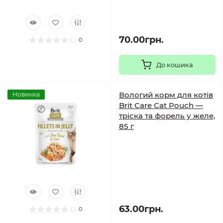
70.00грн.
0
До кошика
Вологий корм для котів
Новинка
Brit Care Cat Pouch —
тріска та форель у желе,
85 г
63.00грн.
0