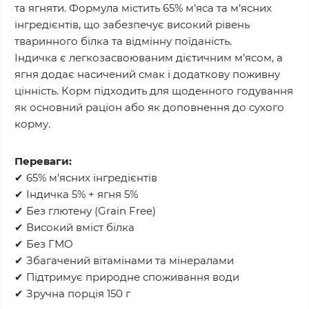
та ягняти. Формула містить 65% м’яса та м’ясних
інгредієнтів, що забезпечує високий рівень
тваринного білка та відмінну поїданість.
Індичка є легкозасвоюваним дієтичним м’ясом, а
ягня додає насичений смак і додаткову поживну
цінність. Корм підходить для щоденного годування
як основний раціон або як доповнення до сухого
корму.
Переваги:
✔ 65% м’ясних інгредієнтів
✔ Індичка 5% + ягня 5%
✔ Без глютену (Grain Free)
✔ Високий вміст білка
✔ Без ГМО
✔ Збагачений вітамінами та мінералами
✔ Підтримує природне споживання води
✔ Зручна порція 150 г