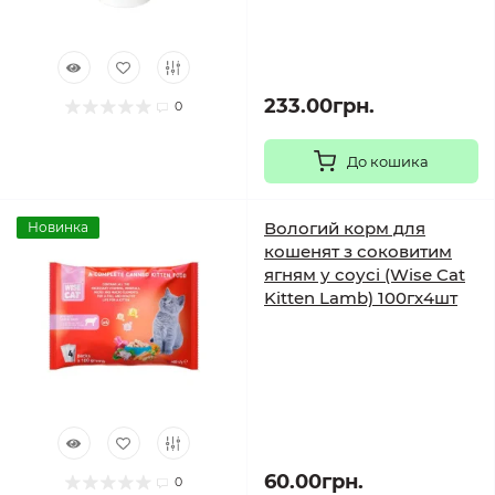
233.00грн.
0
До кошика
Вологий корм для
Новинка
кошенят з соковитим
ягням у соусі (Wise Cat
Kitten Lamb) 100гх4шт
60.00грн.
0