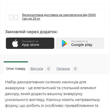
Безкоштовна доставка на замовлення від 3000
грн до 25 кг
Замовляй через додаток:
Наш додаток на
Наш додаток на
App store
Google play
0
0
Опис товару
Відгуків
Питання
Набір декоративних скляних камінців для
акваріума - це елегантний та стильний елемент
декору, який додасть вашому акваріуму
унікального вигляду. Камінці мають неправильну
форму, що робить їх особливо привабливими та