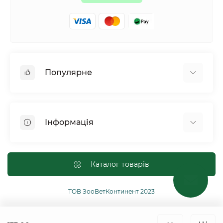
Популярне
Собаки
Коти
Інформація
Птахи
Гризуни
Для оптових покупців
Рептилії
Оплата і доставка
Каталог товарів
Сільськогосподарські тварини та птахи
Політика конфіденційності
Риби
Публічна угода
ТОВ ЗооВетКонтинент 2023
Інші
Повернення або обмін товарів
Ginger Pro Motion