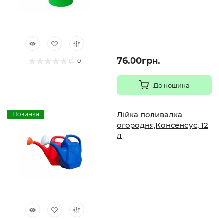
76.00грн.
0
До кошика
Лійка поливалка
Новинка
огородня,Консенсус, 12
л