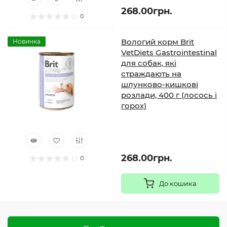
268.00грн.
0
Вологий корм Brit
Новинка
VetDiets Gastrointestinal
для собак, які
страждають на
шлунково-кишкові
розлади, 400 г (лосось і
горох)
268.00грн.
0
До кошика