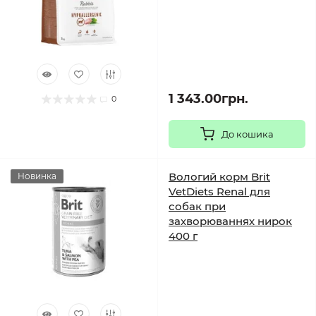
1 343.00грн.
0
До кошика
Вологий корм Brit
Новинка
VetDiets Renal для
собак при
захворюваннях нирок
400 г