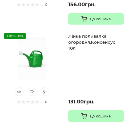
156.00грн.
0
До кошика
Лійка поливалка
Новинка
огородня,Консенсус,
10л
131.00грн.
0
До кошика