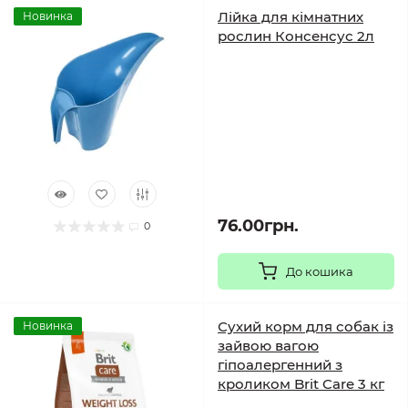
Лійка для кімнатних
Новинка
рослин Консенсус 2л
76.00грн.
0
До кошика
Сухий корм для собак із
Новинка
зайвою вагою
гіпоалергенний з
кроликом Brit Care 3 кг