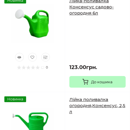
Лійка-поливалка
Новинка
Консенсус садово-
огородня 6л
123.00грн.
0
До кошика
Лійка поливалка
Новинка
огородня,Консенсус, 2,5
л