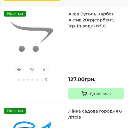
Аква Вуголь Карбон
Новинка
Актив 20гр(сорбент,
1гр-1л води) №10
127.00грн.
0
До кошика
Лійка садова городня 6
Новинка
літрів