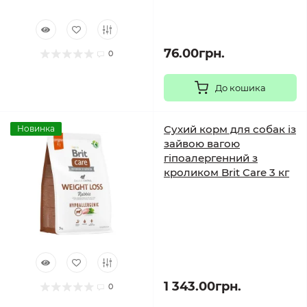
76.00грн.
0
До кошика
Сухий корм для собак із
Новинка
зайвою вагою
гіпоалергенний з
кроликом Brit Care 3 кг
1 343.00грн.
0