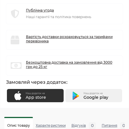
Публічна угода
Наші гарантії та політика повернень
Вартість доставки розраховується за тарифами
перевізника
Безкоштовна доставка на замовлення від 3000
грн до 25 кг
Замовляй через додаток:
Наш додаток на
Наш додаток на
App store
Google play
0
0
Опис товару
Характеристики
Відгуків
Питання