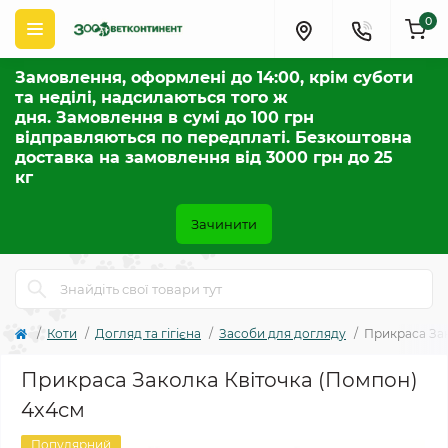
0
Замовлення, оформлені до 14:00, крім суботи
та неділі, надсилаються того ж
дня. Замовлення в сумі до 100 грн
відправляються по передплаті. Безкоштовна
доставка на замовлення від 3000 грн до 25
кг
Зачинити
Коти
Догляд та гігієна
Засоби для догляду
Прикраса Зак
Прикраса Заколка Квіточка (Помпон)
4х4см
Популярний