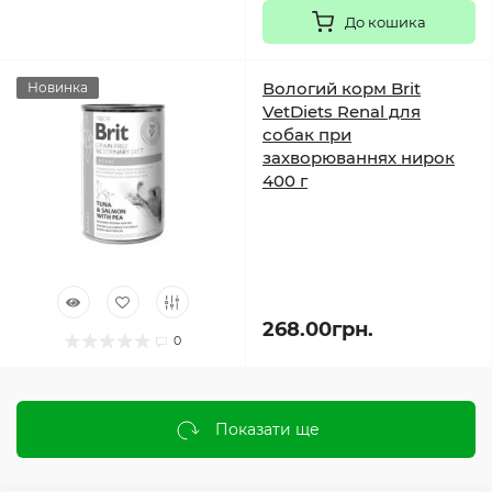
До кошика
Вологий корм Brit
Новинка
VetDiets Renal для
собак при
захворюваннях нирок
400 г
268.00грн.
0
Показати ще