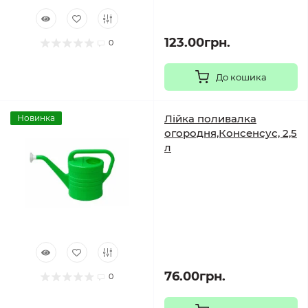
123.00грн.
0
До кошика
Лійка поливалка
Новинка
огородня,Консенсус, 2,5
л
76.00грн.
0