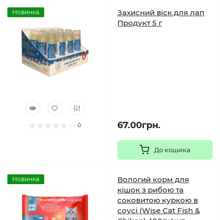
Захисний віск для лап
Новинка
Продукт 5 г
67.00грн.
0
До кошика
Вологий корм для
Новинка
кішок з рибою та
соковитою куркою в
соусі (Wise Cat Fish &