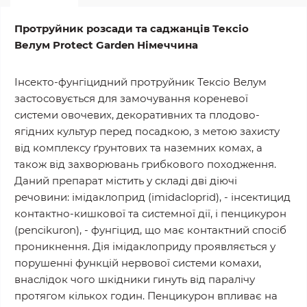
Протруйник розсади та саджанців Тексіо
Велум Protect
Garden
Німеччина
Інсекто-фунгіцидний протруйник Тексіо Велум
застосовується для замочування кореневої
системи овочевих, декоративних та плодово-
ягідних культур перед посадкою, з метою захисту
від комплексу ґрунтових та наземних комах, а
також від захворювань грибкового походження.
Даний препарат містить у складі дві діючі
речовини: імідаклоприд (іmidacloprid), - інсектицид
контактно-кишкової та системної дії, і пенцикурон
(pencikuron), - фунгіцид, що має контактний спосіб
проникнення. Дія імідаклоприду проявляється у
порушенні функцій нервової системи комахи,
внаслідок чого шкідники гинуть від паралічу
протягом кількох годин. Пенцикурон впливає на