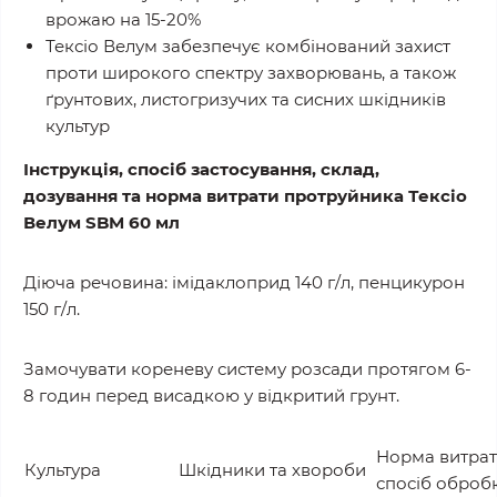
врожаю на 15-20%
Тексіо Велум забезпечує комбінований захист
проти широкого спектру захворювань, а також
ґрунтових, листогризучих та сисних шкідників
культур
Інструкція, спосіб застосування, склад,
дозування та норма витрати протруйника Тексіо
Велум SBM 60 мл
Діюча речовина: імідаклоприд 140 г/л, пенцикурон
150 г/л.
Замочувати кореневу систему розсади протягом 6-
8 годин перед висадкою у відкритий грунт.
Норма витрат
Культура
Шкідники та хвороби
спосіб оброб