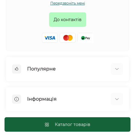
Передзвоніть мені
До контактів
Популярне
Собаки
Коти
Інформація
Птахи
Гризуни
Для оптових покупців
Рептилії
Оплата і доставка
Каталог товарів
Сільськогосподарські тварини та птахи
Політика конфіденційності