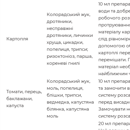
10 мл препара
води та добр
Колорадський жук,
робочого роз
дротяники,
протруювання
несправжні
матеріалу ка
дротяники, личинки
Картопля
слід рівномір
хруща, цикадки,
допомогою об
попелиця, трипси;
картоплі пере
ризоктоніоз, парша,
перемішати. 
кореневі гнилі
матеріал нео
найближчим ч
Колорадський жук,
10 мл препара
моль, попелиця,
та замочити 
Томати, перець,
блішки, трипси,
систему розса
баклажани,
ведмедка, капустяна
перед висадко
капуста
білянка, капустяна
Замочувати н
моль
систему розса
20 мл препара