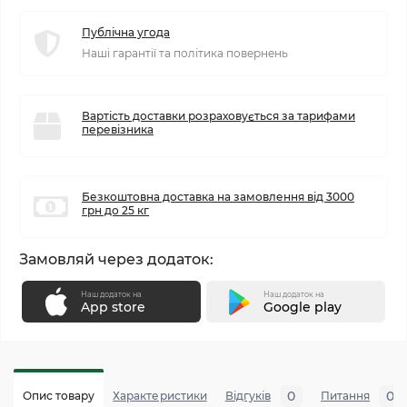
Публічна угода
Наші гарантії та політика повернень
Вартість доставки розраховується за тарифами
перевізника
Безкоштовна доставка на замовлення від 3000
грн до 25 кг
Замовляй через додаток:
Наш додаток на
Наш додаток на
App store
Google play
0
0
Опис товару
Характеристики
Відгуків
Питання