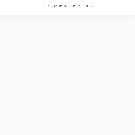
Риби
Публічна угода
ТОВ ЗооВетКонтинент 2023
Інші
Повернення або обмін товарів
Ginger Pro Motion
Контакти
Повернення товару
Карта сайту
Виробники
Подарункові сертифікати
Акції