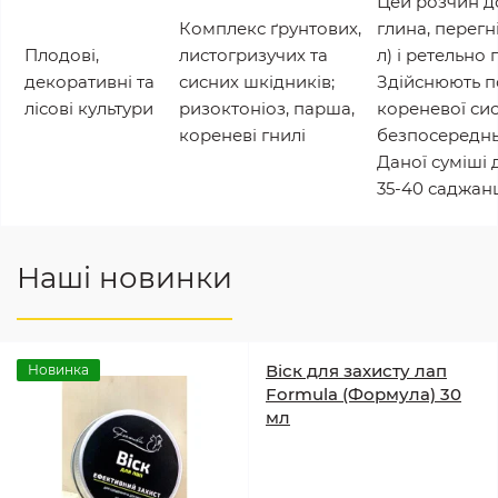
Цей розчин д
Комплекс ґрунтових,
глина, перегній
Плодові,
листогризучих та
л) і ретельно
декоративні та
сисних шкідників;
Здійснюють п
лісові культури
ризоктоніоз, парша,
кореневої си
кореневі гнилі
безпосереднь
Даної суміші
35-40 саджанц
Наші новинки
Віск для захисту лап
Новинка
Formula (Формула) 30
мл