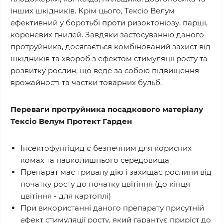
інших шкідників. Крім цього, Тексіо Велум
ефективний у боротьбі проти ризоктоніозу, парші,
кореневих гнилей. Завдяки застосуванню даного
протруйника, досягається комбінований захист від
шкідників та хвороб з ефектом стимуляції росту та
розвитку рослин, що веде за собою підвищення
врожайності та частки товарних бульб.
Переваги протруйника посадкового матеріалу
Тексіо Велум Протект Гарден
Інсектофунгіцид є безпечним для корисних
комах та навколишнього середовища
Препарат має тривалу дію і захищає рослини від
початку росту до початку цвітіння (до кінця
цвітіння - для картоплі)
При використанні даного препарату присутній
ефект стимуляції росту, який гарантує приріст до