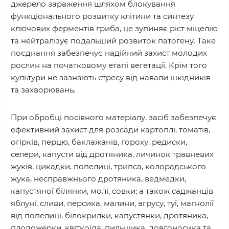
джерело зараження шляхом блокування
функціонального розвитку клітини та синтезу
ключових ферментів гриба, це зупиняє ріст міцелію
та нейтралізує подальший розвиток патогену. Таке
поєднання забезпечує надійний захист молодих
рослин на початковому етапі вегетації. Крім того
культури не зазнають стресу від навали шкідників
та захворювань.
При обробці посівного матеріалу, засіб забезпечує
ефективний захист для розсади картоплі, томатів,
огірків, перцю, баклажанів, гороху, редиски,
селери, капусти від дротяника, личинок травневих
жуків, цикадки, попелиці, трипса, колорадського
жука, несправжнього дротяника, ведмедки,
капустяної білянки, молі, совки; а також саджанців
яблуні, сливи, персика, малини, агрусу, туї, магнолії
від попелиці, білокрилки, капустянки, дротяника,
плодожерки, квіткоїда, пильщика, довгоносика та