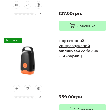
127.00грн.
0
До кошика
Портативний
Новинка
ультразвуковий
відлякувач собак на
USB-зарядці
359.00грн.
0
До кошика