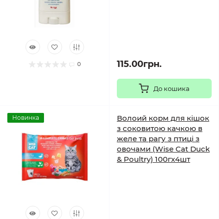
115.00грн.
0
До кошика
Волоий корм для кішок
Новинка
з соковитою качкою в
желе та рагу з птиці з
овочами (Wise Cat Duck
& Poultry) 100гх4шт