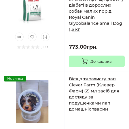
діабеті в дорослих
собак малих порід,
Royal Canin
Glycobalance Small Dog
1,5 кг
773.00грн.
0
До кошика
Віск для захисту лап
Новинка
Clever Farm (Клевер
Фарм) 65 мл засіб для
догляду за
подушечками лап
домашніх тварин