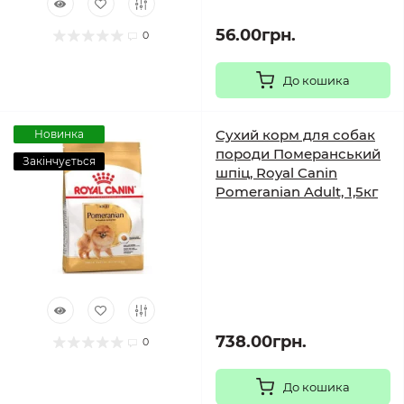
56.00грн.
0
До кошика
Сухий корм для собак
Новинка
породи Померанський
Закінчується
шпіц, Royal Canin
Pomeranian Adult, 1,5кг
738.00грн.
0
До кошика