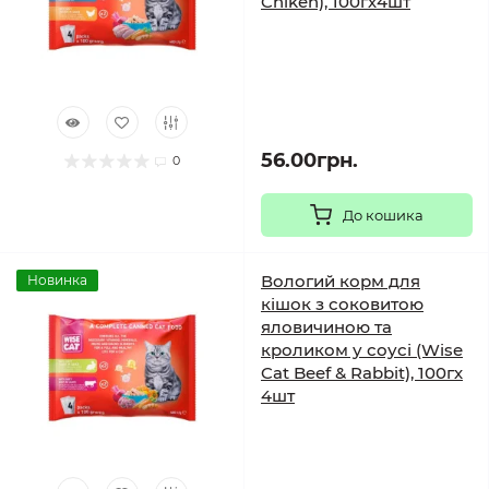
Chiken), 100гх4шт
56.00грн.
0
До кошика
Вологий корм для
Новинка
кішок з соковитою
яловичиною та
кроликом у соусі (Wise
Cat Beef & Rabbit), 100гх
4шт