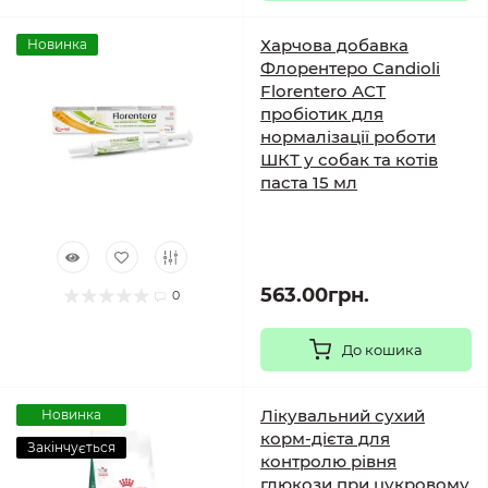
Харчова добавка
Новинка
Флорентеро Candioli
Florentero АСТ
пробіотик для
нормалізації роботи
ШКТ у собак та котів
паста 15 мл
563.00грн.
0
До кошика
Лікувальний сухий
Новинка
корм-дієта для
Закінчується
контролю рівня
глюкози при цукровому