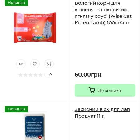
Вологий корм для
Новинка
кошенят з соковитим
ягням у соусі (Wise Cat
Kitten Lamb) 100гх4шт
60.00грн.
0
До кошика
Захисний віск для лап
Новинка
Продукт 11 г