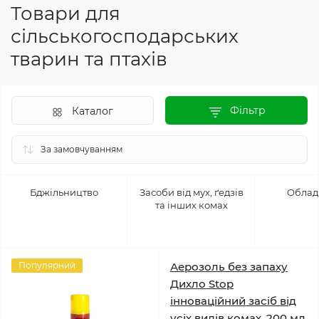
Товари для
сільськогосподарських
тварин та птахів
Фільтр
Каталог
Бджільництво
Засоби від мух, ґедзів
Облад
та інших комах
Популярний
Аерозоль без запаху
Дихло Stop
інноваційний засіб від
усіх видів комах, 200 мл