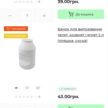
39.00грн.
0
До кошика
Хіт продажів
Бачок для випоювання
телят, козенят і ягнят 2 л
Популярний
(пляшка, соска)
В наявності
43.00грн.
0