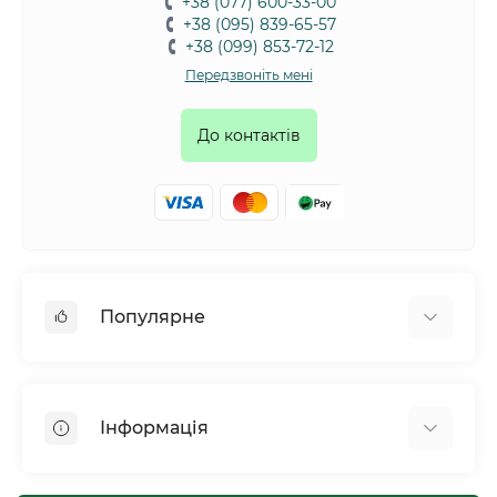
+38 (077) 600-33-00
+38 (095) 839-65-57
+38 (099) 853-72-12
Передзвоніть мені
До контактів
Популярне
Собаки
Коти
Інформація
Птахи
Гризуни
Для оптових покупців