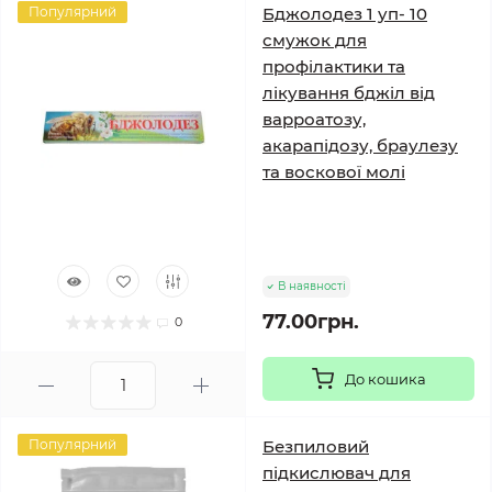
Популярний
Бджолодез 1 уп- 10
смужок для
профілактики та
лікування бджіл від
варроатозу,
акарапідозу, браулезу
та воскової молі
В наявності
77.00грн.
0
До кошика
Популярний
Безпиловий
підкислювач для