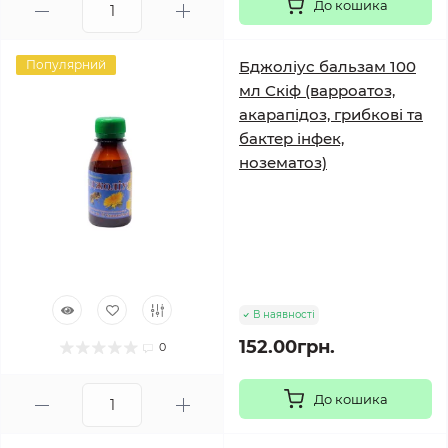
До кошика
Популярний
Бджоліус бальзам 100
мл Скіф (варроатоз,
акарапідоз, грибкові та
бактер інфек,
нозематоз)
В наявності
152.00грн.
0
До кошика