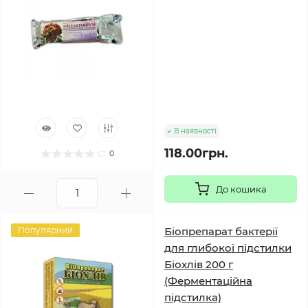
В наявності
118.00грн.
0
До кошика
Популярний
Біопрепарат бактерії
для глибокої підстилки
Біохлів 200 г
(Ферментаційна
підстилка)