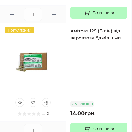
До кошика
Популярний
Амітраз 125 (Біпін) від
вароатозу бджіл, 1 мл
В наявності
14.00грн.
0
До кошика