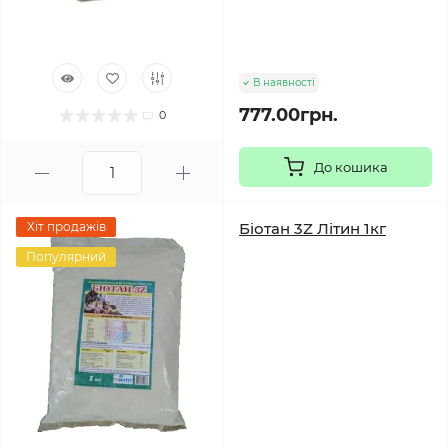
В наявності
777.00грн.
0
До кошика
Хіт продажів
Біотан 3Z Літин 1кг
Популярний