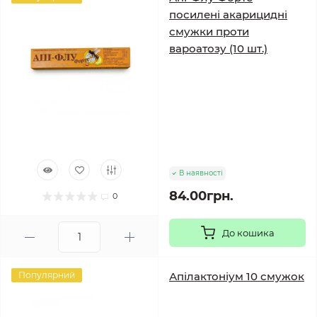
посилені акарицидні
смужки проти
вароатозу (10 шт.)
В наявності
84.00грн.
0
До кошика
Популярний
Апілактоніум 10 смужок