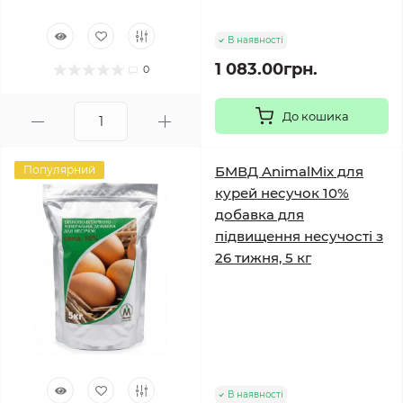
В наявності
1 083.00грн.
0
До кошика
Популярний
БМВД AnimalMix для
курей несучок 10%
добавка для
підвищення несучості з
26 тижня, 5 кг
В наявності