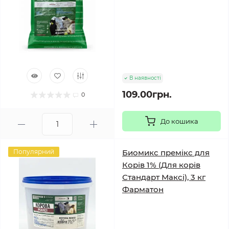
В наявності
109.00грн.
0
До кошика
Популярний
Биомикс премікс для
Корів 1% (Для корів
Стандарт Максі), 3 кг
Фарматон