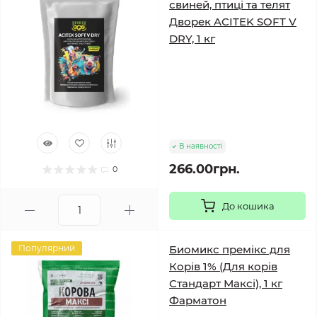
свиней, птиці та телят
Дворек ACITEK SOFT V
DRY, 1 кг
В наявності
266.00грн.
0
До кошика
Популярний
Биомикс премікс для
Корів 1% (Для корів
Стандарт Максі), 1 кг
Фарматон