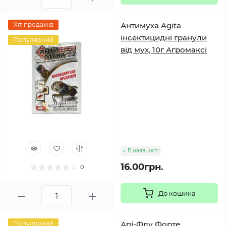
Хіт продажів
Антимуха Agita
інсектицидні гранули
Популярний
від мух, 10г Агромаксі
В наявності
16.00грн.
0
До кошика
Популярний
Апі-Флу Форте