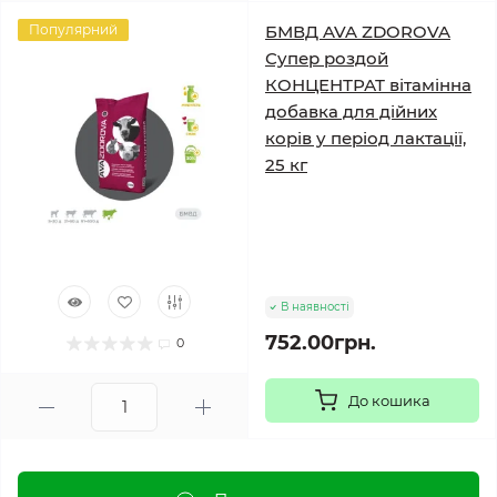
Популярний
БМВД AVA ZDOROVA
Супер роздой
КОНЦЕНТРАТ вітамінна
добавка для дійних
корів у період лактації,
25 кг
В наявності
752.00грн.
0
До кошика