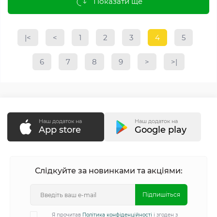
Показати ще
|<
<
1
2
3
4
5
6
7
8
9
>
>|
Наш додаток на
Наш додаток на
App store
Google play
Слідкуйте за новинками та акціями:
Підпишіться
Я прочитав
Політика конфіденційності
і згоден з