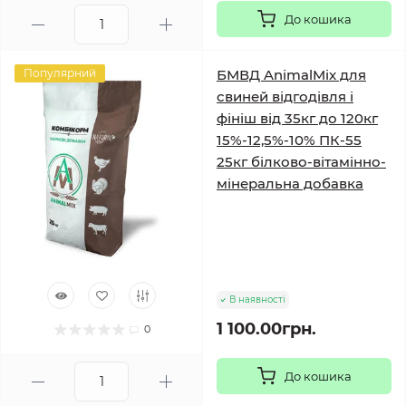
До кошика
Популярний
БМВД AnimalMix для
свиней відгодівля і
фініш від 35кг до 120кг
15%-12,5%-10% ПК-55
25кг білково-вітамінно-
мінеральна добавка
В наявності
1 100.00грн.
0
До кошика