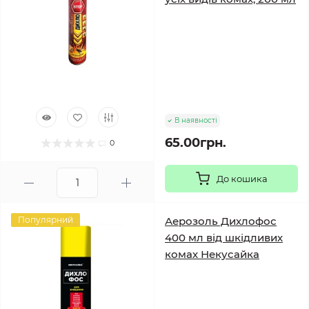
В наявності
65.00грн.
0
До кошика
Популярний
Аерозоль Дихлофос
400 мл від шкідливих
комах Некусайка