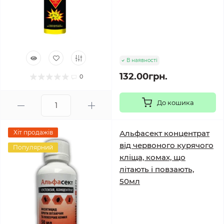
В наявності
132.00грн.
0
До кошика
Хіт продажів
Альфасект концентрат
від червоного курячого
Популярний
кліща, комах, що
літають і повзають,
50мл