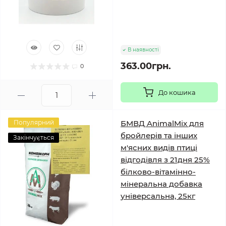
В наявності
363.00грн.
0
До кошика
Популярний
БМВД AnimalMix для
бройлерів та інших
Закінчується
м'ясних видів птиці
відгодівля з 21дня 25%
білково-вітамінно-
мінеральна добавка
універсальна, 25кг