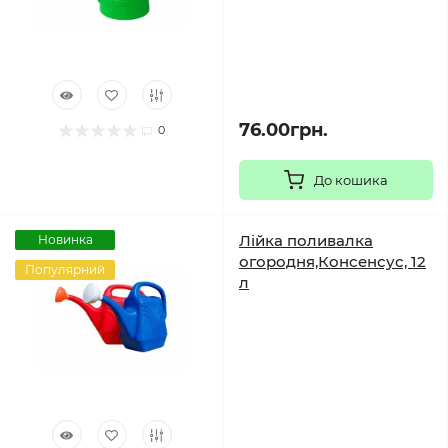
76.00грн.
0
До кошика
Лійка поливалка
Новинка
огородня,Консенсус, 12
Популярний
л