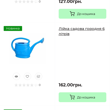
127.00грн.
0
До кошика
Лійка садова городня 6
Новинка
літрів
162.00грн.
0
До кошика