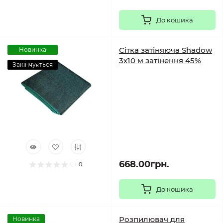
До кошика
Сітка затіняюча Shadow
Новинка
3х10 м затінення 45%
Закінчується
668.00грн.
0
До кошика
Розпилювач для
Новинка