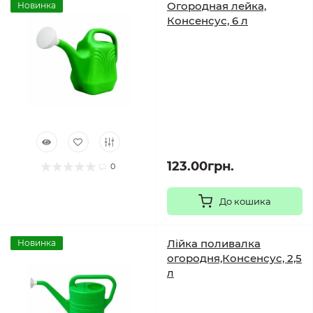
Огородная лейка,
Новинка
Консенсус, 6 л
123.00грн.
0
До кошика
Лійка поливалка
Новинка
огородня,Консенсус, 2,5
л