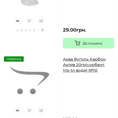
29.00грн.
0
До кошика
Аква Вуголь Карбон
Новинка
Актив 20гр(сорбент,
1гр-1л води) №10