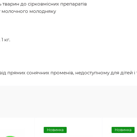
ь тварин до сірковмісних препаратів
у молочного молодняку
1 кг.
від прямих сонячних променів, недоступному для дітей і т
Новинка
Новинка