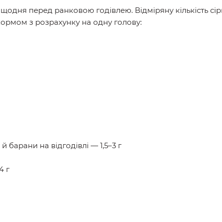
 щодня перед ранковою годівлею. Відміряну кількість сір
ормом з розрахунку на одну голову:
 й барани на відгодівлі — 1,5–3 г
4 г