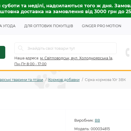
 суботи та неділі, надсилаються того ж дня. Замов
штовна доставка на замовлення від 3000 грн до 2
А УГОДА
ДЛЯ ОПТОВИХ ПОКУПЦІВ
GINGER PRO MOTION
Наша адреса:
м. Світловодськ, вул. Холодноярська 1а,
Пн-Пт 8:00 - 17:00
рські тварини та птахи
Кормові добавки
Сірка кормова 10г ЗВК
Виробник:
ВВ
Модель:
000034815