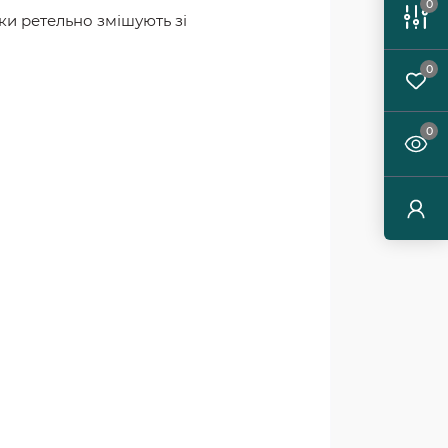
0
ки ретельно змішують зі
0
0