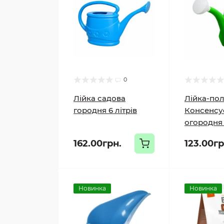
0
Лійка садова
Лійка-по
городня 6 літрів
Консенсу
огородня
162.00грн.
123.00гр
Новинка
Новинка