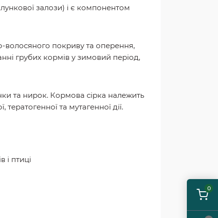
дшлункової залози) і є компонентом
о-волосяного покриву та оперення,
ні грубих кормів у зимовий період,
інки та нирок. Кормова сірка належить
 тератогенної та мутагенної дії.
 і птиці
0