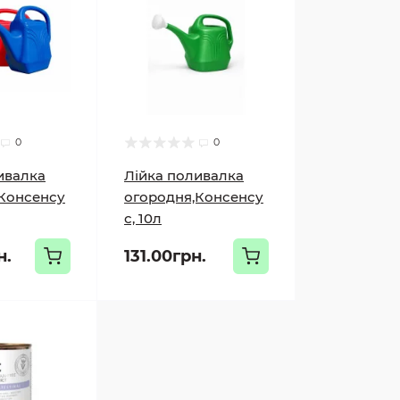
0
0
ивалка
Лійка поливалка
Консенсу
огородня,Консенсу
с, 10л
н.
131.00грн.