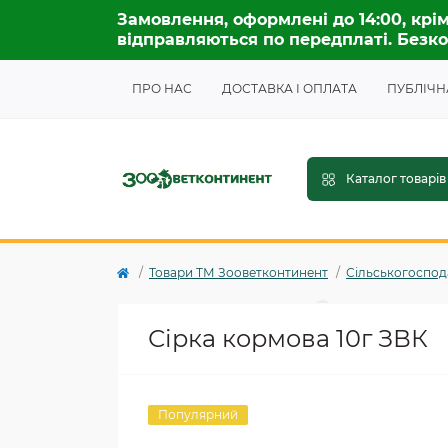
Замовлення, оформлені до 14:00, крім
відправляються по передплаті. Безко
ПРО НАС
ДОСТАВКА І ОПЛАТА
ПУБЛІЧН
Каталог товарів
Товари ТМ Зооветконтинент
Сільськогоспода
Сірка кормова 10г ЗВК
Популярний