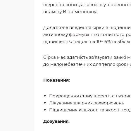
шерсті та копит, а також в утворенні 
вітаміну B1 та метіоніну.
Додаткове введення сірки в щоденний
активному формуванню копитного рогу
підвищенню надоїв на 10–15% та збіл
Сірка має здатність зв’язувати важкі 
до малонебезпечних для теплокровних 
Показання:
Покращення стану шерсті та пуховог
Лікування шкірних захворювань
Підвищення кількості та якості про
Дозування: