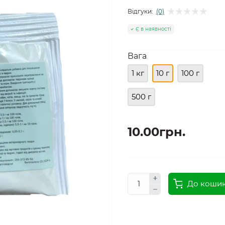
Відгуки:
(0)
Є в наявності
Вага
1 кг
10 г
100 г
500 г
10.00грн.
До коши