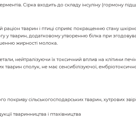
ферментів. Сірка входить до складу інсуліну (гормону пі
 раціон тварин і птиці сприяє покращенню стану шкірн
 у тварин, додатковому утворенню білка при згодовуван
ьшенню жирності молока.
метали, нейтралізуючи їх токсичний вплив на клітини печ
тварин сполук, не має сенсибілізуючої, ембріотоксичної,
о покриву сільськогосподарських тварин, хутрових звірів
дукції тваринництва і птахівництва