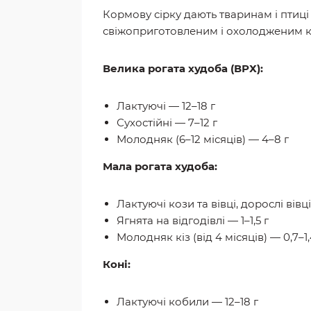
Кормову сірку дають тваринам і птиці
свіжоприготовленим і охолодженим к
Велика рогата худоба (ВРХ):
Лактуючі — 12–18 г
Сухостійні — 7–12 г
Молодняк (6–12 місяців) — 4–8 г
Мала рогата худоба:
Лактуючі кози та вівці, дорослі вівці
Ягнята на відгодівлі — 1–1,5 г
Молодняк кіз (від 4 місяців) — 0,7–1,
Коні:
Лактуючі кобили — 12–18 г