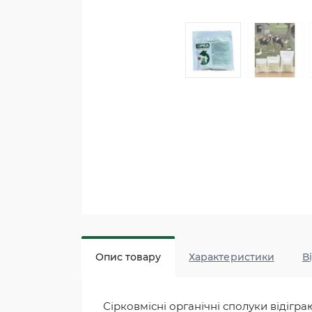
Опис товару
Характеристики
В
Сірковмісні органічні сполуки відігра