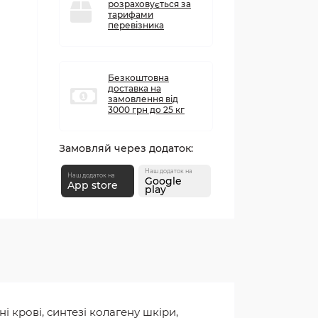
розраховується за
тарифами
перевізника
Безкоштовна
доставка на
замовлення від
3000 грн до 25 кг
Замовляй через додаток:
Наш додаток на
Наш додаток на
Google
App store
play
і крові, синтезі колагену шкіри,