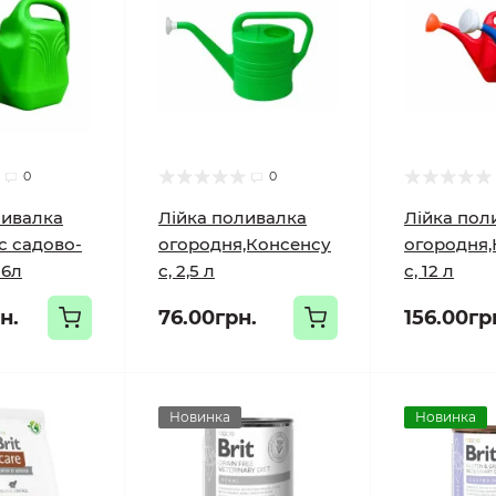
0
0
ливалка
Лійка поливалка
Лійка пол
с садово-
огородня,Консенсу
огородня,
 6л
с, 2,5 л
с, 12 л
н.
76.00грн.
156.00гр
Новинка
Новинка