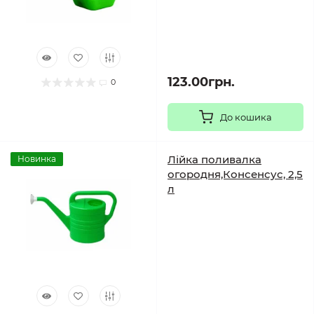
123.00грн.
0
До кошика
Лійка поливалка
Новинка
огородня,Консенсус, 2,5
л