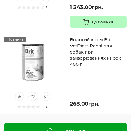
1 343.00грн.
0
До кошика
Вологий корм Brit
Новинка
VetDiets Renal для
собак при
захворюваннях нирок
400 г
268.00грн.
0
Показати ще