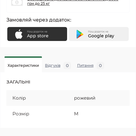
грн до 25 кг
Замовляй через додаток:
Наш додаток на
Наш додаток на
App store
Google play
0
0
Характеристики
Відгуків
Питання
ЗАГАЛЬНІ
Колір
рожевий
Розмір
M