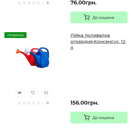
76.00грн.
0
До кошика
Лійка поливалка
Новинка
огородня,Консенсус, 12
л
156.00грн.
0
До кошика