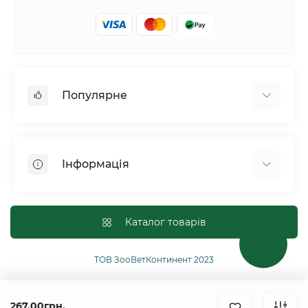
Популярне
Собаки
Коти
Інформація
Птахи
Гризуни
Для оптових покупців
Рептилії
Оплата і доставка
Каталог товарів
Сільськогосподарські тварини та птахи
Політика конфіденційності
Риби
Публічна угода
ТОВ ЗооВетКонтинент 2023
Інші
Повернення або обмін товарів
Ginger Pro Motion
267.00грн.