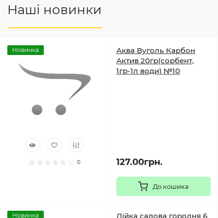
Наші новинки
Аква Вуголь Карбон
Новинка
Актив 20гр(сорбент,
1гр-1л води) №10
127.00грн.
0
До кошика
Лійка садова городня 6
Новинка