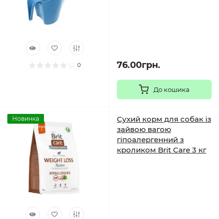
76.00грн.
0
До кошика
Сухий корм для собак із
Новинка
зайвою вагою
гіпоалергенний з
кроликом Brit Care 3 кг