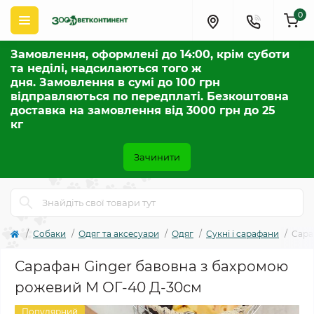
0
Замовлення, оформлені до 14:00, крім суботи
та неділі, надсилаються того ж
дня. Замовлення в сумі до 100 грн
відправляються по передплаті. Безкоштовна
доставка на замовлення від 3000 грн до 25
кг
Зачинити
Собаки
Одяг та аксесуари
Одяг
Сукні і сарафани
Сара
Сарафан Ginger бавовна з бахромою
рожевий M ОГ-40 Д-30см
Популярний